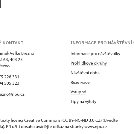
Ý KONTAKT
INFORMACE PRO NÁVŠTĚVNÍ
zámek Velké Březno
Informace pro návštěvníky
 63, 403 23
Prohlídkové okruhy
řezno
Návštěvní doba
75 228 331
Rezervace
04 505 323
Vstupné
rezno@npu.cz
Tipy na výlety
 texty
licenci Creative Commons
(CC BY-NC-ND 3.0 CZ) (Uveďte
la). Při užití obsahu uvádějte odkaz na stránky www.npu.cz