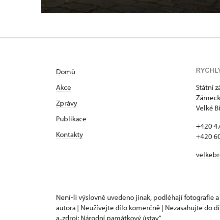
RYCHL
Domů
Akce
Státní 
Zámecká
Zprávy
Velké B
Publikace
+420 4
Kontakty
+420 6
velkeb
Není-li výslovně uvedeno jinak, podléhají fotografie a
autora | Neužívejte dílo komerčně | Nezasahujte do dí
a „zdroj: Národní památkový ústav“