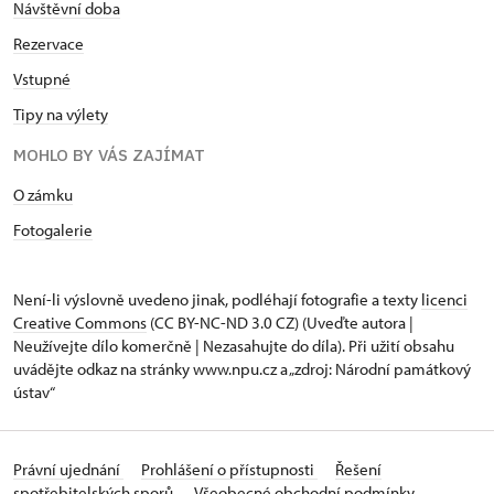
Návštěvní doba
Rezervace
Vstupné
Tipy na výlety
MOHLO BY VÁS ZAJÍMAT
O zámku
Fotogalerie
Není-li výslovně uvedeno jinak, podléhají fotografie a texty
licenci
Creative Commons
(CC BY-NC-ND 3.0 CZ) (Uveďte autora |
Neužívejte dílo komerčně | Nezasahujte do díla). Při užití obsahu
uvádějte odkaz na stránky www.npu.cz a „zdroj: Národní památkový
ústav“
Právní ujednání
Prohlášení o přístupnosti
Řešení
spotřebitelských sporů
Všeobecné obchodní podmínky