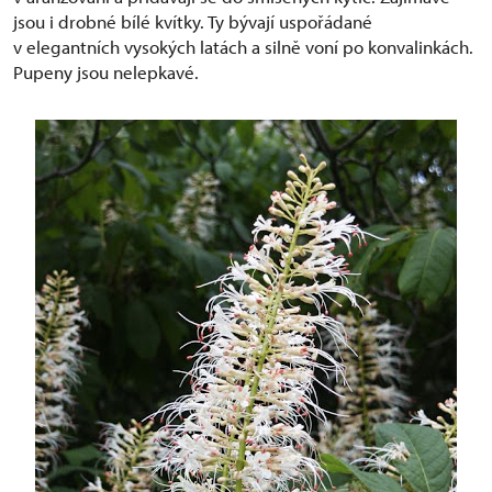
jsou i drobné bílé kvítky. Ty bývají uspořádané
v elegantních vysokých latách a silně voní po konvalinkách.
Pupeny jsou nelepkavé.