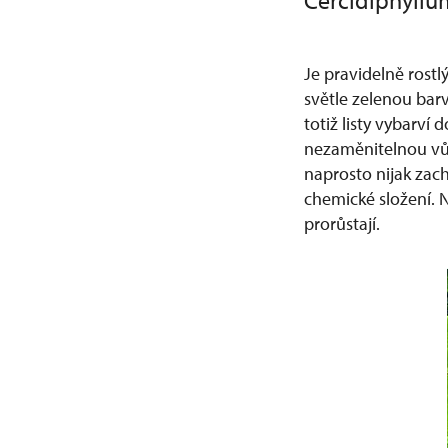
Cercidiphyll
Je pravidelně rostl
světle zelenou bar
totiž listy vybarví 
nezaměnitelnou vůn
naprosto nijak zach
chemické složení. N
prorůstají.