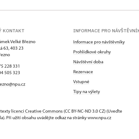
Ý KONTAKT
INFORMACE PRO NÁVŠTĚVNÍ
zámek Velké Březno
Informace pro návštěvníky
 63, 403 23
Prohlídkové okruhy
řezno
Návštěvní doba
75 228 331
Rezervace
04 505 323
Vstupné
rezno@npu.cz
Tipy na výlety
 texty
licenci Creative Commons
(CC BY-NC-ND 3.0 CZ) (Uveďte
la). Při užití obsahu uvádějte odkaz na stránky www.npu.cz