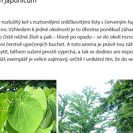
um japonicum
ý rozložitý keř s roztomilými srdíčkovitými listy s červeným 
vou. Vzhledem k jedné okolnosti je to dřevina poněkud záh
do čisté něžné žluti a pak – těsně po opadu – se do okolí rozv
í čerstvě upečených buchet. A toto aroma je právě tou záh
ytit, během sušení prostě vyprchá, a tak se dodnes ani nepoda
áš exemplář je velice zajímavý, určitě i unikátní tím, že do s