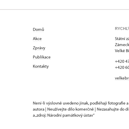
RYCHL
Domů
Akce
Státní 
Zámecká
Zprávy
Velké B
Publikace
+420 4
Kontakty
+420 6
velkeb
Není-li výslovně uvedeno jinak, podléhají fotografie a
autora | Neužívejte dílo komerčně | Nezasahujte do dí
a „zdroj: Národní památkový ústav“