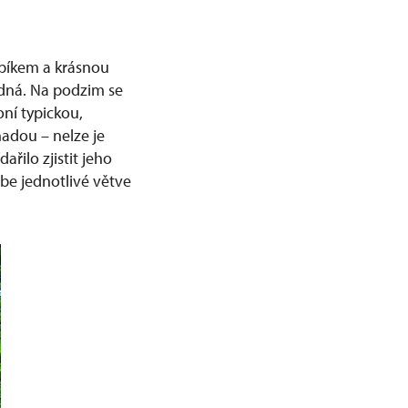
řapíkem a krásnou
adná. Na podzim se
oní typickou,
adou – nelze je
řilo zjistit jeho
ebe jednotlivé větve