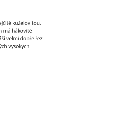
jčitě kuželovitou,
ch má hákovité
áší velmi dobře řez.
lých vysokých