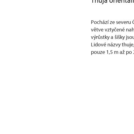
Thuja oriental
Pochází ze severu 
větve vztyčené nah
výrůstky a šišky jso
Lidové názvy thuje,
pouze 1,5 m až po