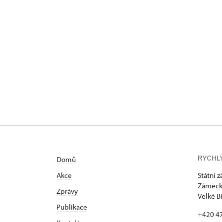
RYCHL
Domů
Akce
Státní 
Zámecká
Zprávy
Velké B
Publikace
+420 4