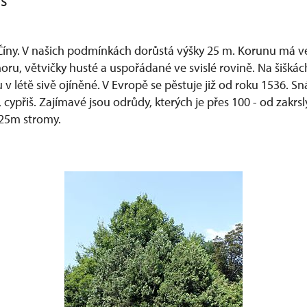
is
Číny. V našich podmínkách dorůstá výšky 25 m. Korunu má ve
oru, větvičky husté a uspořádané ve svislé rovině. Na šišká
u v létě sivě ojíněné. V Evropě se pěstuje již od roku 1536. Sn
 cypřiš. Zajímavé jsou odrůdy, kterých je přes 100 - od zakrs
 25m stromy.