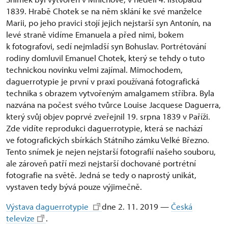
1839. Hrabě Chotek se na něm sklání ke své manželce
Marii, po jeho pravici stojí jejich nejstarší syn Antonín, na
levé straně vidíme Emanuela a před nimi, bokem
k fotografovi, sedí nejmladší syn Bohuslav. Portrétování
rodiny domluvil Emanuel Chotek, který se tehdy o tuto
technickou novinku velmi zajímal. Mimochodem,
daguerrotypie je první v praxi používaná fotografická
technika s obrazem vytvořeným amalgamem stříbra. Byla
nazvána na počest svého tvůrce Louise Jacquese Daguerra,
který svůj objev poprvé zveřejnil 19. srpna 1839 v Paříži.
Zde vidíte reprodukci daguerrotypie, která se nachází
ve fotografických sbírkách Státního zámku Velké Březno.
Tento snímek je nejen nejstarší fotografií našeho souboru,
ale zároveň patří mezi nejstarší dochované portrétní
fotografie na světě. Jedná se tedy o naprostý unikát,
vystaven tedy bývá pouze výjimečně.
Výstava daguerrotypie
dne 2. 11. 2019 —
Česká
televize
.