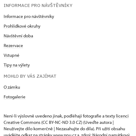
INFORMACE PRO NÁVŠTĚVNÍKY
Informace pro návštěvníky
Prohlídkové okruhy
Návštěvní doba
Rezervace
Vstupné
Tipy na výlety
MOHLO BY VÁS ZAJÍMAT
O zámku
Fotogalerie
Není-li výslovně uvedeno jinak, podléhají fotografie a texty
licenci
Creative Commons
(CC BY-NC-ND 3.0 CZ) (Uveďte autora |
Neužívejte dílo komerčně | Nezasahujte do díla). Při užití obsahu
uvádějte odkaz na stránky www.npu.cz a „zdroj: Národní památkový