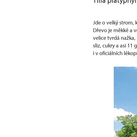
Tilia platyphyl
Jde o velký strom, 
Dřevo je měkké a v
velice tvrdá nažka,
sliz, cukry a asi 11
i v oficiálních lék