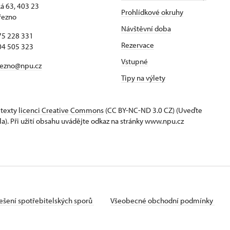
 63, 403 23
Prohlídkové okruhy
řezno
Návštěvní doba
75 228 331
Rezervace
04 505 323
Vstupné
rezno@npu.cz
Tipy na výlety
 texty
licenci Creative Commons
(CC BY-NC-ND 3.0 CZ) (Uveďte
la). Při užití obsahu uvádějte odkaz na stránky www.npu.cz
ešení spotřebitelských sporů
Všeobecné obchodní podmínky