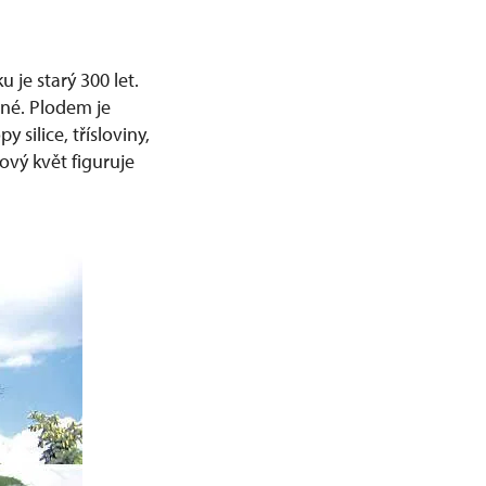
 je starý 300 let.
rné. Plodem je
silice, třísloviny,
pový květ figuruje