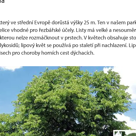
la
který ve střední Evropě dorůstá výšky 25 m. Ten v našem parku
elice vhodné pro řezbářské účely. Listy má velké a nesoumě
 kterou nelze rozmáčknout v prstech. V květech obsahuje stopy 
 glykosidů; lipový květ se používá po staletí při nachlazení. Li
opisech pro choroby horních cest dýchacích.