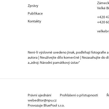
Zámecká
Zprávy
Velké B
Publikace
+420 4
Kontakty
+420 6
velkeb
Není-li výslovně uvedeno jinak, podléhají fotografie a
autora | Neužívejte dílo komerčně | Nezasahujte do dí
a „zdroj: Národní památkový ústav“
Právní ujednání
Prohlášení o přístupnosti
Ř
webeditor@npu.cz
Provozuje BluePool s.r.o.