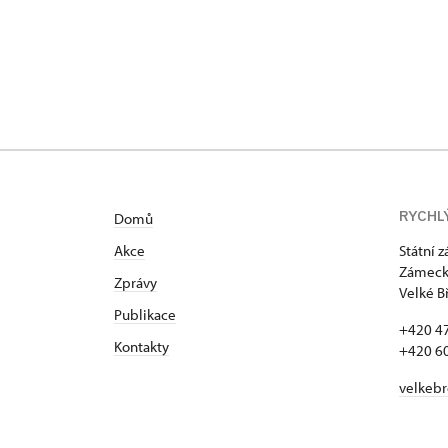
RYCHL
Domů
Akce
Státní 
Zámecká
Zprávy
Velké B
Publikace
+420 4
Kontakty
+420 6
velkeb