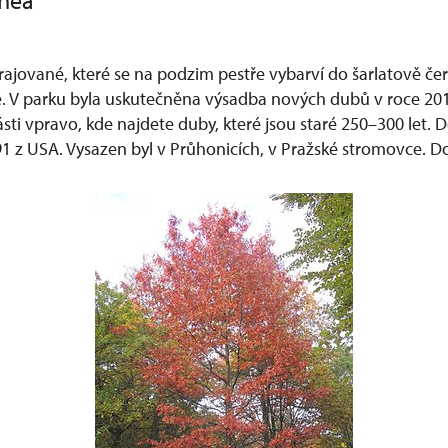
inea
ykrajované, které se na podzim pestře vybarví do šarlatově č
é. V parku byla uskutečněna výsadba nových dubů v roce 20
ti vpravo, kde najdete duby, které jsou staré 250–300 let. 
91 z USA. Vysazen byl v Průhonicích, v Pražské stromovce. D