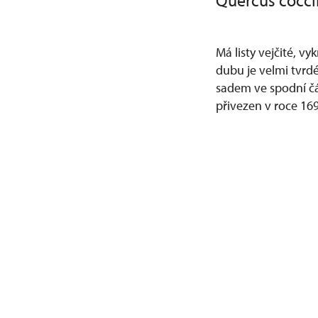
Quercus cocc
Má listy vejčité, v
dubu je velmi tvrd
sadem ve spodní čás
přivezen v roce 16