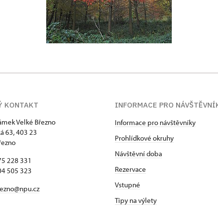
Ý KONTAKT
INFORMACE PRO NÁVŠTĚVNÍ
zámek Velké Březno
Informace pro návštěvníky
 63, 403 23
Prohlídkové okruhy
řezno
Návštěvní doba
75 228 331
Rezervace
04 505 323
Vstupné
rezno@npu.cz
Tipy na výlety