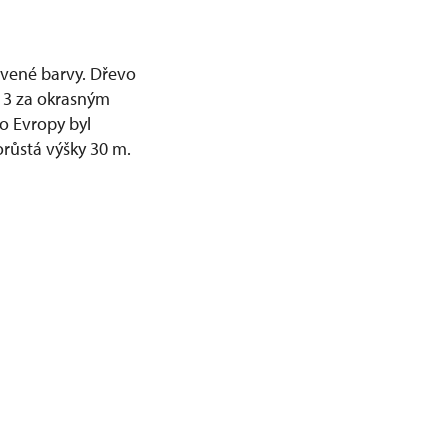
ervené barvy. Dřevo
13 za okrasným
Do Evropy byl
orůstá výšky 30 m.