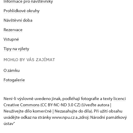
Informace pro návštěvníky
Prohlídkové okruhy
Návštěvní doba
Rezervace
Vstupné
Tipy na výlety
MOHLO BY VÁS ZAJÍMAT
O zámku
Fotogalerie
Není-li výslovně uvedeno jinak, podléhají fotografie a texty
licenci
Creative Commons
(CC BY-NC-ND 3.0 CZ) (Uveďte autora |
Neužívejte dílo komerčně | Nezasahujte do díla). Při užití obsahu
uvádějte odkaz na stránky www.npu.cz a „zdroj: Národní památkový
ústav“