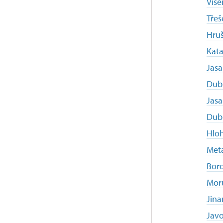
Više
Třeš
Hruš
Kata
Jasa
Dub 
Jasa
Dub
Hloh
Meta
Boro
Moru
Jina
Javo