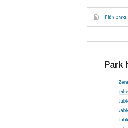
Plán parku
Park 
Zer
Jalo
Jab
Jab
Jab