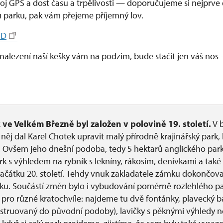
roj GPS a dost času a trpělivosti — doporučujeme si nejprve 
parku, pak vám přejeme příjemný lov.
5D
lezení naší kešky vám na podzim, bude stačit jen váš nos
ve Velkém Březně byl založen v polovině 19. století.
V 
 něj dal Karel Chotek upravit malý přírodně krajinářský park,
s. Ovšem jeho dnešní podoba, tedy 5 hektarů anglického par
k s výhledem na rybník s lekníny, rákosím, denivkami a také 
začátku 20. století. Tehdy vnuk zakladatele zámku dokončova
u. Součástí změn bylo i vybudování poměrně rozlehlého p
a pro různé kratochvíle: najdeme tu dvě fontánky, plavecký b
nstruovaný do původní podoby), lavičky s pěknými výhledy 