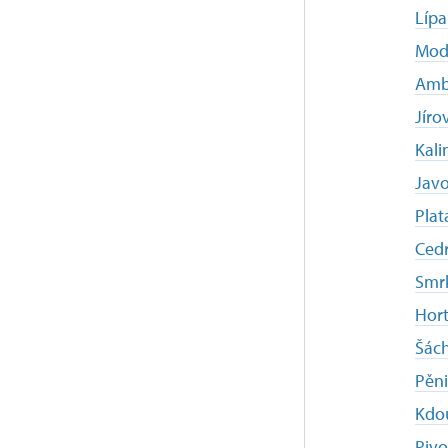
Lípa
Mod
Amb
Jíro
Kali
Javo
Plat
Cedr
Smrk
Hort
Šác
Pěni
Kdo
Pivo