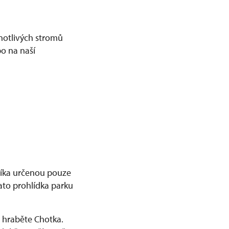
dnotlivých stromů
o na naší
íka určenou pouze
ato prohlídka parku
d hraběte Chotka.