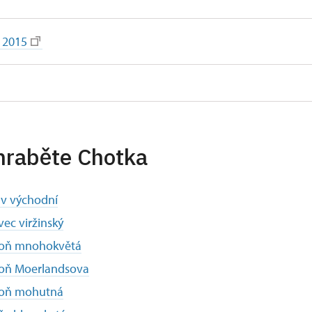
 2015
hraběte Chotka
av východní
vec viržinský
loň mnohokvětá
loň Moerlandsova
loň mohutná