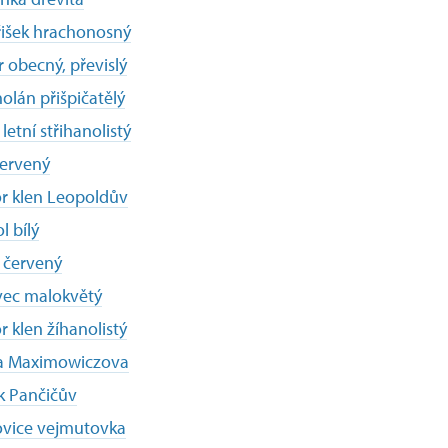
išek hrachonosný
 obecný, převislý
olán přišpičatělý
letní střihanolistý
červený
r klen Leopoldův
l bílý
 červený
vec malokvětý
r klen žíhanolistý
za Maximowiczova
k Pančičův
ovice vejmutovka