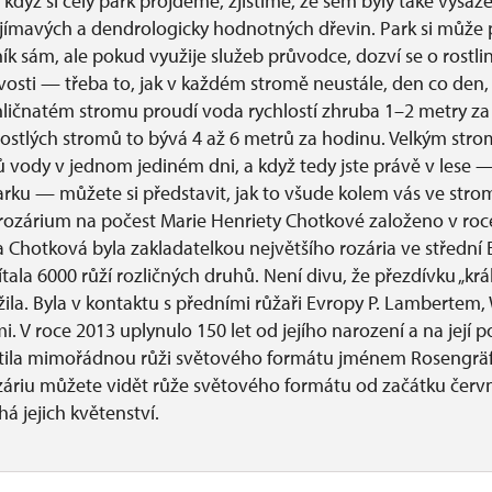
když si celý park projdeme, zjistíme, že sem byly také vysaz
jímavých a dendrologicky hodnotných dřevin. Park si může
ík sám, ale pokud využije služeb průvodce, dozví se o rostli
vosti — třeba to, jak v každém stromě neustále, den co de
jehličnatém stromu proudí voda rychlostí zhruba 1–2 metry za
zrostlých stromů to bývá 4 až 6 metrů za hodinu. Velkým st
rů vody v jednom jediném dni, a když tedy jste právě v lese
ku — můžete si představit, jak to všude kolem vás ve stro
 rozárium na počest Marie Henriety Chotkové založeno v roc
 Chotková byla zakladatelkou největšího rozária ve střední
ítala 6000 růží rozličných druhů. Není divu, že přezdívku „král
ila. Byla v kontaktu s předními růžaři Evropy P. Lambertem
. V roce 2013 uplynulo 150 let od jejího narození a na její p
htila mimořádnou růži světového formátu jménem Rosengräf
ozáriu můžete vidět růže světového formátu od začátku červ
há jejich květenství.