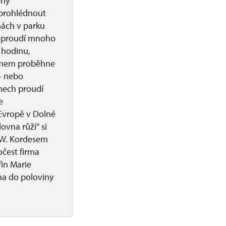
eny
 prohlédnout
nách v parku
n, proudí mnoho
 hodinu,
romem proběhne
 — nebo
mech proudí
e
 Evropě v Dolné
ovna růží“ si
, W. Kordesem
očest firma
in Marie
na do poloviny