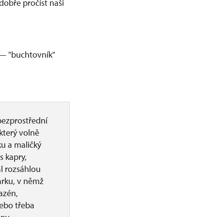
dobře pročíst naši
 — "buchtovník"
bezprostřední
 který volně
ku a maličký
s kapry,
l rozsáhlou
arku, v němž
azén,
nebo třeba