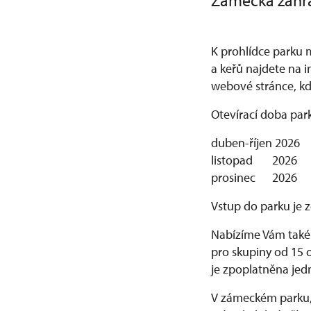
Zámecká zahra
K prohlídce parku 
a keřů najdete na 
webové stránce, kd
Otevírací doba park
duben-říjen 2026 
listopad 2026 o
prosinec 2026 o
Vstup do parku je 
Nabízíme Vám také
pro skupiny od 15 o
je zpoplatněna je
V zámeckém parku, 