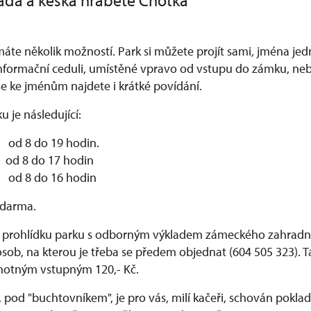
da a keška hraběte Chotka
máte několik možností. Park si můžete projít sami, jména je
informační ceduli, umístěné vpravo od vstupu do zámku, neb
e ke jménům najdete i krátké povídání.
u je následující:
od 8 do 19 hodin.
d 8 do 17 hodin
d 8 do 16 hodin
zdarma.
 prohlídku parku s odborným výkladem zámeckého zahradn
sob, na kterou je třeba se předem objednat (604 505 323). T
dnotným vstupným 120,- Kč.
pod "buchtovníkem", je pro vás, milí kačeři, schován pokla