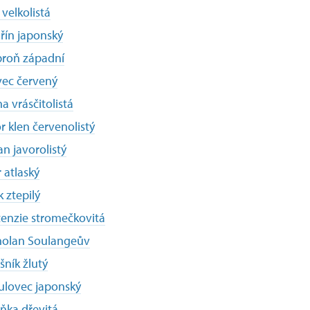
 velkolistá
řín japonský
roň západní
vec červený
na vrásčitolistá
r klen červenolistý
an javorolistý
 atlaský
 ztepilý
enzie stromečkovitá
holan Soulangeův
šník žlutý
ulovec japonský
ňka dřevitá