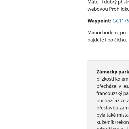
Máte-li dobrý příst
webovou Prohlídku 
Waypoint:
GC117
Mimochodem, pro na
najdete i po čichu.
Zámecký park 
blízkosti kolem
přecházel v le
francouzský par
pochází až ze 
přestavbu zámk
byla také míst
kuželník (reko