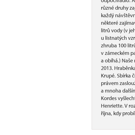
odpočívadlo. A 
různé druhy za
každý návštěvn
některé zajíma
litrů vody (v 
u listnatých v
zhruba 100 lit
v zámeckém par
a obíhá.) Naše
2013. Hraběnka
Krupé. Sbírka č
právem zaslouž
a mnoha dalšími
Kordes vyšlec
Henriette. V r
října, kdy probí