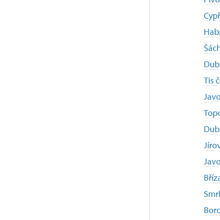
Cypř
Habr
Šách
Dub 
Tis 
Javo
Topo
Dub
Jíro
Javo
Bří
Smr
Bor