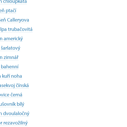
ň chloupkatá
eň ptačí
eň Calleryova
lpa trubačovitá
n americký
šarlatový
n zimnář
 bahenní
 kuří noha
sekvoj čínská
vice černá
šovník bílý
n dvoulaločný
r rezavožilný