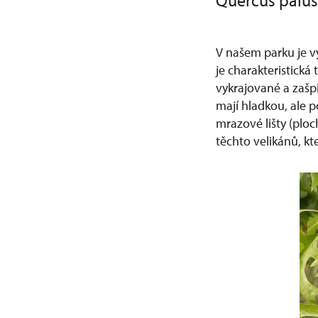
Quercus palus
V našem parku je v
je charakteristická 
vykrajované a zašp
mají hladkou, ale p
mrazové lišty (plo
těchto velikánů, kt