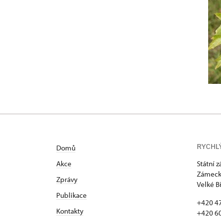
RYCHL
Domů
Akce
Státní 
Zámecká
Zprávy
Velké B
Publikace
+420 4
Kontakty
+420 6