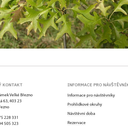
Ý KONTAKT
INFORMACE PRO NÁVŠTĚVNÍ
zámek Velké Březno
Informace pro návštěvníky
 63, 403 23
Prohlídkové okruhy
řezno
Návštěvní doba
75 228 331
Rezervace
04 505 323