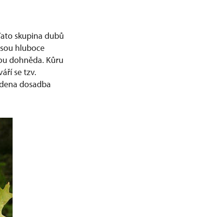
Tato skupina dubů
é jsou hluboce
jdou dohněda. Kůru
áří se tzv.
vedena dosadba