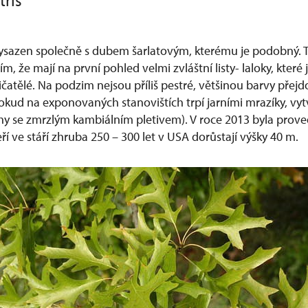
tris
ysazen společně s dubem šarlatovým, kterému je podobný. 
tím, že mají na první pohled velmi zvláštní listy- laloky, kter
ičatělé. Na podzim nejsou příliš pestré, většinou barvy pře
okud na exponovaných stanovištích trpí jarními mrazíky, vytv
chy se zmrzlým kambiálním pletivem). V roce 2013 byla pro
eří ve stáří zhruba 250 – 300 let v USA dorůstají výšky 40 m.