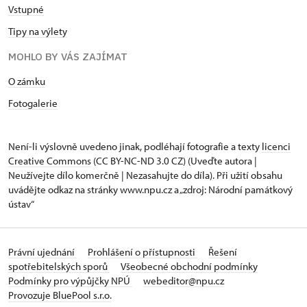
Vstupné
Tipy na výlety
MOHLO BY VÁS ZAJÍMAT
O zámku
Fotogalerie
Není-li výslovně uvedeno jinak, podléhají fotografie a texty
licenci
Creative Commons
(CC BY-NC-ND 3.0 CZ) (Uveďte autora |
Neužívejte dílo komerčně | Nezasahujte do díla). Při užití obsahu
uvádějte odkaz na stránky www.npu.cz a „zdroj: Národní památkový
ústav“
Právní ujednání
Prohlášení o přístupnosti
Řešení
spotřebitelských sporů
Všeobecné obchodní podmínky
Podmínky pro výpůjčky NPÚ
webeditor@npu.cz
Provozuje BluePool s.r.o.