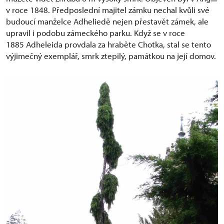
v roce 1848. Předposlední majitel zámku nechal kvůli své
budoucí manželce Adheliedě nejen přestavět zámek, ale
upravil i podobu zámeckého parku. Když se v roce
1885 Adheleida provdala za hraběte Chotka, stal se tento
výjimečný exemplář, smrk ztepilý, památkou na její domov.