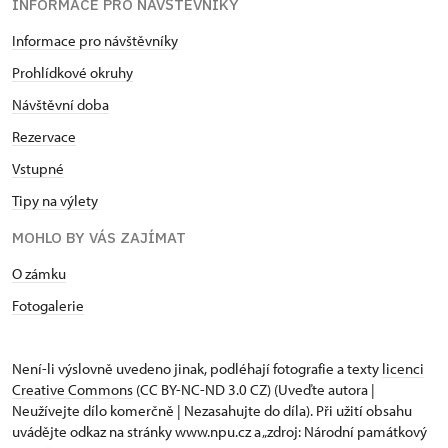
INFORMACE PRO NÁVŠTĚVNÍKY
Informace pro návštěvníky
Prohlídkové okruhy
Návštěvní doba
Rezervace
Vstupné
Tipy na výlety
MOHLO BY VÁS ZAJÍMAT
O zámku
Fotogalerie
Není-li výslovně uvedeno jinak, podléhají fotografie a texty
licenci
Creative Commons
(CC BY-NC-ND 3.0 CZ) (Uveďte autora |
Neužívejte dílo komerčně | Nezasahujte do díla). Při užití obsahu
uvádějte odkaz na stránky www.npu.cz a „zdroj: Národní památkový