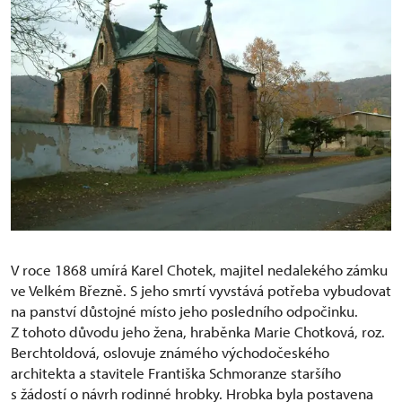
V roce 1868 umírá Karel Chotek, majitel nedalekého zámku
ve Velkém Březně. S jeho smrtí vyvstává potřeba vybudovat
na panství důstojné místo jeho posledního odpočinku.
Z tohoto důvodu jeho žena, hraběnka Marie Chotková, roz.
Berchtoldová, oslovuje známého východočeského
architekta a stavitele Františka Schmoranze staršího
s žádostí o návrh rodinné hrobky. Hrobka byla postavena