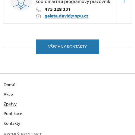
koordinační a programový pracovník
475 228 331
geleta.david@npu.cz
ÚPS v Ústí nad Labem
Zámecká 63/, Velké Březno 40323
VŠECHNY KONTAKTY
Domů
Akce
Zprávy
Publikace
Kontakty
RYCHLÝ KONTAKT