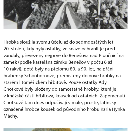
Hrobka sloužila svému účelu až do sedmdesátých let
20. století, kdy byly ostatky, ve snaze ochránit je před
vandaly, převezeny nejprve do Benešova nad Ploučnicí na
zámek (podle kastelána zámku Benešov v počtu 6 až
10 rakví), poté byly na přelomu 80. a 90. let, na přání
hraběnky Schönbornové, přemístěny do nové hrobky na
starém litoměřickém hřbitově. Pouze ostatky Ady
Chotkové byly uloženy do samostatné hrobky, která je
v kněžské části hřbitova, kousek od ostatních. Zapomenutí
Chotkové tam dnes odpočívají v malé, prosté, latinsky
označené hrobce kousek od původního hrobu Karla Hynka
Máchy.