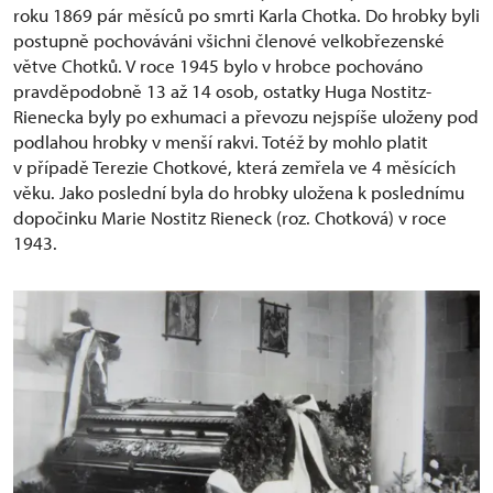
roku 1869 pár měsíců po smrti Karla Chotka. Do hrobky byli
postupně pochováváni všichni členové velkobřezenské
větve Chotků. V roce 1945 bylo v hrobce pochováno
pravděpodobně 13 až 14 osob, ostatky Huga Nostitz-
Rienecka byly po exhumaci a převozu nejspíše uloženy pod
podlahou hrobky v menší rakvi. Totéž by mohlo platit
v případě Terezie Chotkové, která zemřela ve 4 měsících
věku. Jako poslední byla do hrobky uložena k poslednímu
dopočinku Marie Nostitz Rieneck (roz. Chotková) v roce
1943.