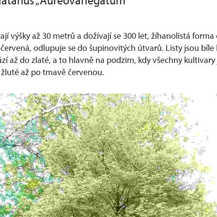
latanus „Aureovariegatum“
ají výšky až 30 metrů a dožívají se 300 let, žíhanolistá forma
červená, odlupuje se do šupinovitých útvarů. Listy jsou bíle 
í až do zlaté, a to hlavně na podzim, kdy všechny kultivary
žluté až po tmavě červenou.