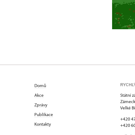
RYCHL
Domů
Akce
Státní 
Zámecká
Zprávy
Velké B
Publikace
+420 4
Kontakty
+420 6