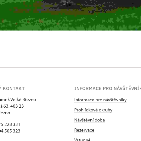
Ý KONTAKT
INFORMACE PRO NÁVŠTĚVNÍ
zámek Velké Březno
Informace pro návštěvníky
 63, 403 23
Prohlídkové okruhy
řezno
Návštěvní doba
75 228 331
Rezervace
04 505 323
Vstupné