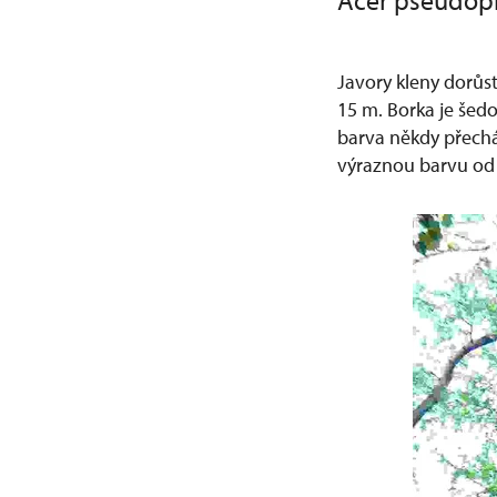
Acer pseudop
Javory kleny dorůst
15 m. Borka je šedo
barva někdy přecház
výraznou barvu od 