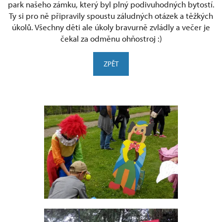
park našeho zámku, který byl plný podivuhodných bytostí.
Ty si pro ně připravily spoustu záludných otázek a těžkých
úkolů. Všechny děti ale úkoly bravurně zvládly a večer je
čekal za odměnu ohňostroj :)
ZPĚT