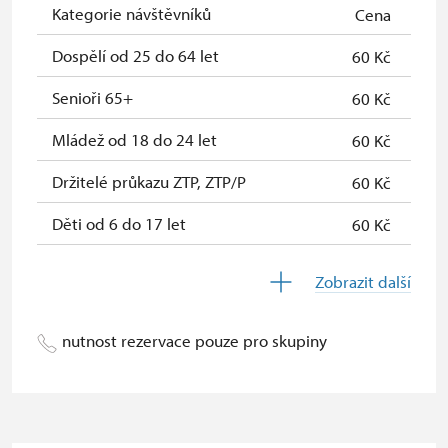
Jednorázové vstupenky vydané NPÚ
zdarma
Kategorie návštěvníků
Cena
(pouze držitel)
Dospělí od 25 do 64 let
60 Kč
Průkaz zaměstnance NPÚ (+ až 3
zdarma
rodinní příslušníci)
Senioři 65+
60 Kč
Průkaz Náš člověk (pouze držitel)
zdarma
Mládež od 18 do 24 let
60 Kč
Držitelé průkazu ZTP, ZTP/P
60 Kč
Děti od 6 do 17 let
60 Kč
Děti do 5 let
60 Kč
Zobrazit další
Držitel permanentky Na památky
zdarma
nutnost rezervace pouze pro skupiny
Průvodce držitele průkazu ZTP/P
zdarma
Pedagogický dozor (pro školní
zdarma
skupiny 1 osoba na 10 dětí)