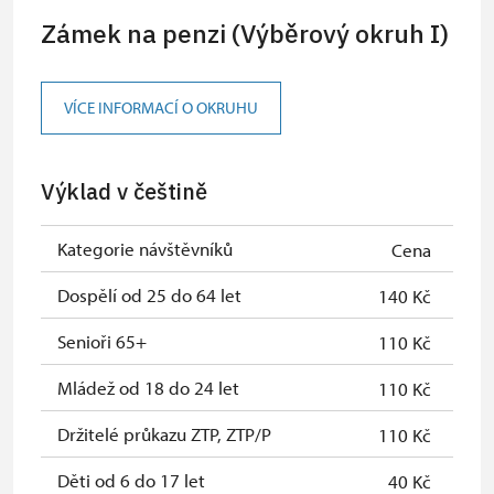
NPÚ (držitel a 1 osoba)
Zámek na penzi (Výběrový okruh I)
Jednorázové vstupenky vydané NPÚ
zdarma
(pouze držitel)
VÍCE INFORMACÍ O OKRUHU
Průkaz zaměstnance NPÚ (+ až 3
zdarma
rodinní příslušníci)
Výklad v češtině
Průkaz Náš člověk (pouze držitel)
zdarma
Kategorie návštěvníků
Cena
Dospělí od 25 do 64 let
140 Kč
Senioři 65+
110 Kč
Mládež od 18 do 24 let
110 Kč
Držitelé průkazu ZTP, ZTP/P
110 Kč
Děti od 6 do 17 let
40 Kč