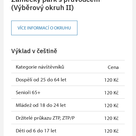
Jednorázové vstupenky vydané NPÚ
zdarma
(Výběrový okruh II)
(pouze držitel)
Průkaz zaměstnance NPÚ (+ až 3
zdarma
VÍCE INFORMACÍ O OKRUHU
rodinní příslušníci)
Průkaz Náš člověk (pouze držitel)
zdarma
Výklad v češtině
Kategorie návštěvníků
Cena
Dospělí od 25 do 64 let
120 Kč
Senioři 65+
120 Kč
Mládež od 18 do 24 let
120 Kč
Držitelé průkazu ZTP, ZTP/P
120 Kč
Děti od 6 do 17 let
120 Kč