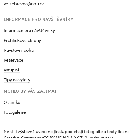
velkebrezno@npu.cz
INFORMACE PRO NÁVŠTĚVNÍKY
Informace pro návštěvníky
Prohlídkové okruhy
Návštěvní doba
Rezervace
Vstupné
Tipy na výlety
MOHLO BY VÁS ZAJÍMAT
O zámku
Fotogalerie
Není-li výslovně uvedeno jinak, podléhají fotografie a texty
licenci
Creative Commons
(CC BY-NC-ND 3.0 CZ) (Uveďte autora |