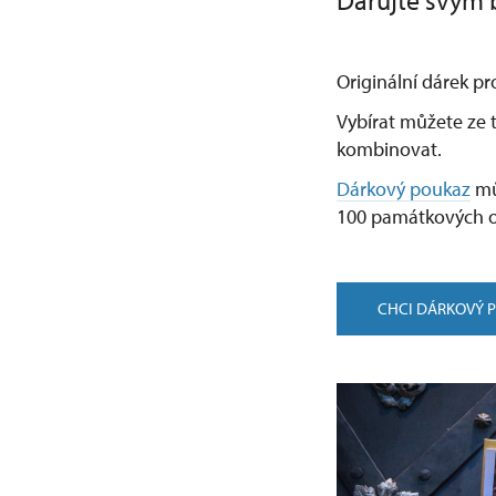
Darujte svým b
Originální dárek pr
Vybírat můžete ze t
kombinovat.
Dárkový poukaz
mů
100 památkových o
CHCI DÁRKOVÝ 