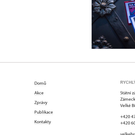
RYCHL
Domů
Akce
Státní 
Zámecká
Zprávy
Velké B
Publikace
+420 4
Kontakty
+420 6
velkeb