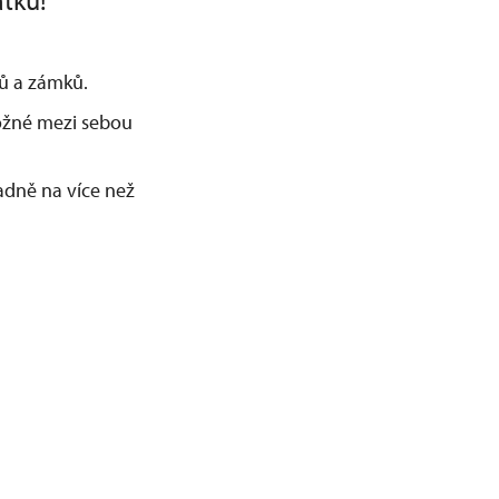
átku!
adů a zámků.
možné mezi sebou
dně na více než