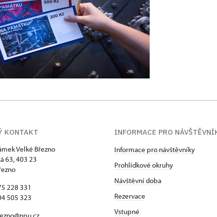
Ý KONTAKT
INFORMACE PRO NÁVŠTĚVNÍ
zámek Velké Březno
Informace pro návštěvníky
 63, 403 23
Prohlídkové okruhy
řezno
Návštěvní doba
75 228 331
Rezervace
04 505 323
Vstupné
rezno@npu.cz