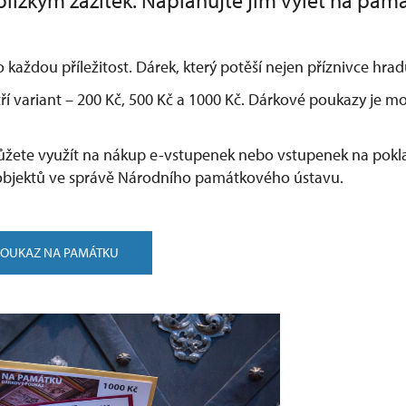
lízkým zážitek. Naplánujte jim výlet na pam
o každou příležitost. Dárek, který potěší nejen příznivce hr
ří variant –⁠ 200 Kč, 500 Kč a 1000 Kč. Dárkové poukazy je 
žete využít na nákup e-vstupenek nebo vstupenek na pokla
bjektů ve správě Národního památkového ústavu.
POUKAZ NA PAMÁTKU