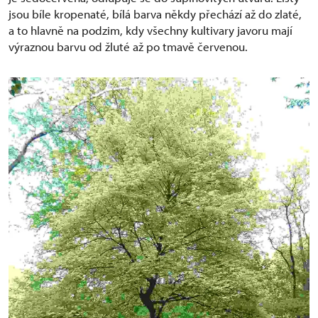
jsou bíle kropenaté, bílá barva někdy přechází až do zlaté,
a to hlavně na podzim, kdy všechny kultivary javoru mají
výraznou barvu od žluté až po tmavě červenou.