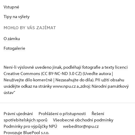
Vstupné
Tipy na výlety
MOHLO BY VÁS ZAJÍMAT
O zámku
Fotogalerie
Není-li výslovně uvedeno jinak, podléhají fotografie a texty
licenci
Creative Commons
(CC BY-NC-ND 3.0 CZ) (Uveďte autora |
Neužívejte dílo komerčně | Nezasahujte do díla). Při užití obsahu
uvádějte odkaz na stránky www.npu.cz a „zdroj: Národní památkový
ústav“
Právní ujednání
Prohlášení o přístupnosti
Řešení
spotřebitelských sporů
Všeobecné obchodní podmínky
Podmínky pro výpůjčky NPÚ
webeditor@npu.cz
Provozuje BluePool s.r.o.