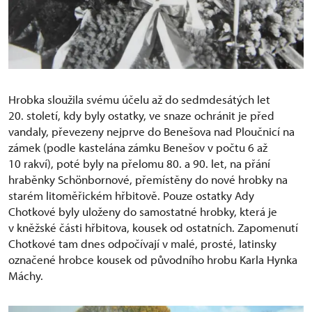
Hrobka sloužila svému účelu až do sedmdesátých let
20. století, kdy byly ostatky, ve snaze ochránit je před
vandaly, převezeny nejprve do Benešova nad Ploučnicí na
zámek (podle kastelána zámku Benešov v počtu 6 až
10 rakví), poté byly na přelomu 80. a 90. let, na přání
hraběnky Schönbornové, přemístěny do nové hrobky na
starém litoměřickém hřbitově. Pouze ostatky Ady
Chotkové byly uloženy do samostatné hrobky, která je
v kněžské části hřbitova, kousek od ostatních. Zapomenutí
Chotkové tam dnes odpočívají v malé, prosté, latinsky
označené hrobce kousek od původního hrobu Karla Hynka
Máchy.