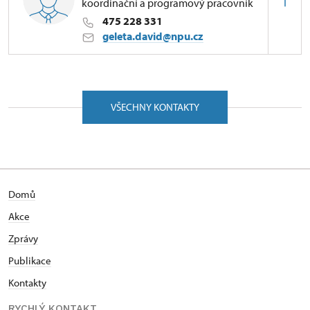
koordinační a programový pracovník
475 228 331
geleta.david@npu.cz
ÚPS v Ústí nad Labem
Zámecká 63/, Velké Březno 40323
VŠECHNY KONTAKTY
Domů
Akce
Zprávy
Publikace
Kontakty
RYCHLÝ KONTAKT