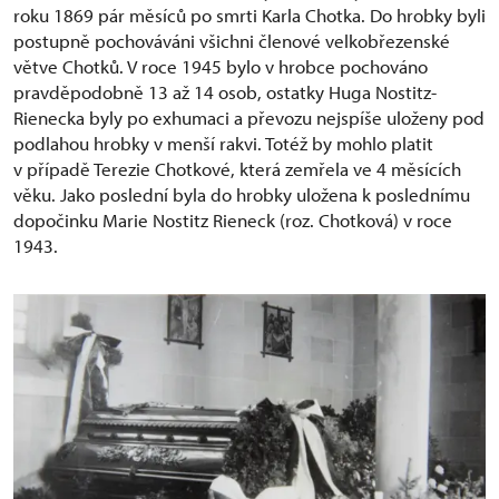
roku 1869 pár měsíců po smrti Karla Chotka. Do hrobky byli
postupně pochováváni všichni členové velkobřezenské
větve Chotků. V roce 1945 bylo v hrobce pochováno
pravděpodobně 13 až 14 osob, ostatky Huga Nostitz-
Rienecka byly po exhumaci a převozu nejspíše uloženy pod
podlahou hrobky v menší rakvi. Totéž by mohlo platit
v případě Terezie Chotkové, která zemřela ve 4 měsících
věku. Jako poslední byla do hrobky uložena k poslednímu
dopočinku Marie Nostitz Rieneck (roz. Chotková) v roce
1943.