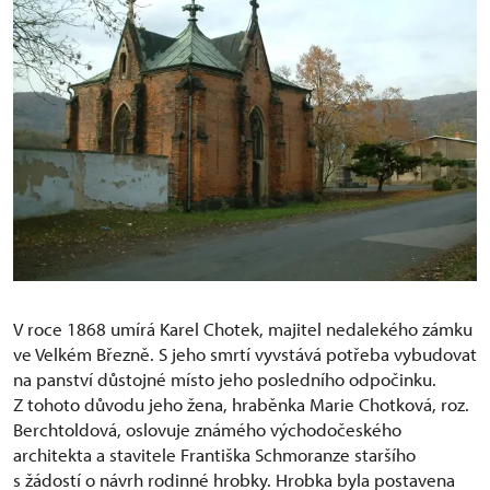
V roce 1868 umírá Karel Chotek, majitel nedalekého zámku
ve Velkém Březně. S jeho smrtí vyvstává potřeba vybudovat
na panství důstojné místo jeho posledního odpočinku.
Z tohoto důvodu jeho žena, hraběnka Marie Chotková, roz.
Berchtoldová, oslovuje známého východočeského
architekta a stavitele Františka Schmoranze staršího
s žádostí o návrh rodinné hrobky. Hrobka byla postavena