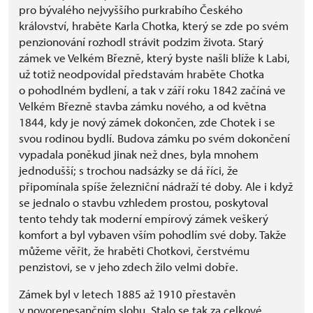
pro bývalého nejvyššího purkrabího Českého
království, hraběte Karla Chotka, který se zde po svém
penzionování rozhodl strávit podzim života. Starý
zámek ve Velkém Březně, který byste našli blíže k Labi,
už totiž neodpovídal představám hraběte Chotka
o pohodlném bydlení, a tak v září roku 1842 začíná ve
Velkém Březně stavba zámku nového, a od května
1844, kdy je nový zámek dokončen, zde Chotek i se
svou rodinou bydlí. Budova zámku po svém dokončení
vypadala poněkud jinak než dnes, byla mnohem
jednodušší; s trochou nadsázky se dá říci, že
připomínala spíše železniční nádraží té doby. Ale i když
se jednalo o stavbu vzhledem prostou, poskytoval
tento tehdy tak moderní empírový zámek veškerý
komfort a byl vybaven vším pohodlím své doby. Takže
můžeme věřit, že hraběti Chotkovi, čerstvému
penzistovi, se v jeho zdech žilo velmi dobře.
Zámek byl v letech 1885 až 1910 přestavěn
v novorenesančním slohu. Stalo se tak za celkové