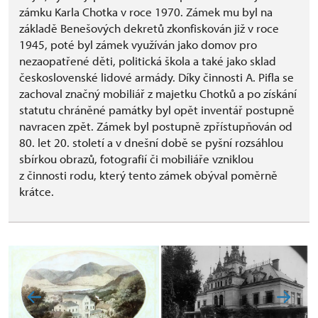
zámku Karla Chotka v roce 1970. Zámek mu byl na
základě Benešových dekretů zkonfiskován již v roce
1945, poté byl zámek využíván jako domov pro
nezaopatřené děti, politická škola a také jako sklad
československé lidové armády. Díky činnosti A. Pifla se
zachoval značný mobiliář z majetku Chotků a po získání
statutu chráněné památky byl opět inventář postupně
navracen zpět. Zámek byl postupně zpřístupňován od
80. let 20. století a v dnešní době se pyšní rozsáhlou
sbírkou obrazů, fotografií či mobiliáře vzniklou
z činnosti rodu, který tento zámek obýval poměrně
krátce.