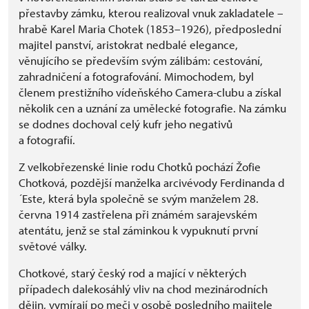
přestavby zámku, kterou realizoval vnuk zakladatele –
hrabě Karel Maria Chotek (1853–1926), předposlední
majitel panství, aristokrat nedbalé elegance,
věnujícího se především svým zálibám: cestování,
zahradničení a fotografování. Mimochodem, byl
členem prestižního vídeňského Camera-clubu a získal
několik cen a uznání za umělecké fotografie. Na zámku
se dodnes dochoval celý kufr jeho negativů
a fotografií.
Z velkobřezenské linie rodu Chotků pochází Žofie
Chotková, pozdější manželka arcivévody Ferdinanda d
´Este, která byla společně se svým manželem 28.
června 1914 zastřelena při známém sarajevském
atentátu, jenž se stal záminkou k vypuknutí první
světové války.
Chotkové, starý český rod a mající v některých
případech dalekosáhlý vliv na chod mezinárodních
dějin, vymírají po meči v osobě posledního majitele