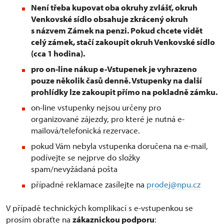
Není třeba kupovat oba okruhy zvlášť, okruh
Venkovské sídlo obsahuje zkrácený okruh
s názvem Zámek na penzi. Pokud chcete vidět
celý zámek, stačí zakoupit okruh Venkovské sídlo
(cca 1 hodina).
pro on-line nákup e-Vstupenek je vyhrazeno
pouze několik časů denně. Vstupenky na další
prohlídky lze zakoupit přímo na pokladně zámku.
on-line vstupenky nejsou určeny pro
organizované zájezdy, pro které je nutná e-
mailová/telefonická rezervace.
pokud Vám nebyla vstupenka doručena na e-mail,
podívejte se nejprve do složky
spam/nevyžádaná pošta
případné reklamace zasílejte na
prodej@npu.cz
V případě technických komplikací s e-vstupenkou se
prosím obraťte na
zákaznickou podporu
: