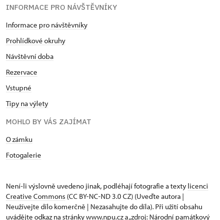
INFORMACE PRO NÁVŠTĚVNÍKY
Informace pro návštěvníky
Prohlídkové okruhy
Návštěvní doba
Rezervace
Vstupné
Tipy na výlety
MOHLO BY VÁS ZAJÍMAT
O zámku
Fotogalerie
Není-li výslovně uvedeno jinak, podléhají fotografie a texty
licenci
Creative Commons
(CC BY-NC-ND 3.0 CZ) (Uveďte autora |
Neužívejte dílo komerčně | Nezasahujte do díla). Při užití obsahu
uvádějte odkaz na stránky www.npu.cz a „zdroj: Národní památkový