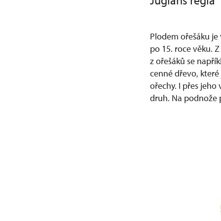
Juglans regia
Plodem ořešáku je
po 15. roce věku. Z
z ořešáků se napřík
cenné dřevo, které 
ořechy. I přes jeho
druh. Na podnože p