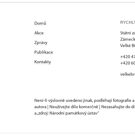
RYCHL
Domů
Akce
Státní 
Zámecká
Zprávy
Velké B
Publikace
+420 4
Kontakty
+420 6
velkeb
Není-li výslovně uvedeno jinak, podléhají fotografie a
autora | Neužívejte dílo komerčně | Nezasahujte do dí
a „zdroj: Národní památkový ústav“