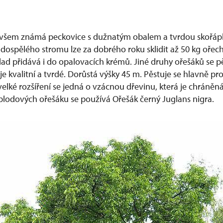
 všem známá peckovice s dužnatým obalem a tvrdou skořápk
 dospělého stromu lze za dobrého roku sklidit až 50 kg ořech
lad přidává i do opalovacích krémů. Jiné druhy ořešáků se p
je kvalitní a tvrdé. Dorůstá výšky 45 m. Pěstuje se hlavně pro
 velké rozšíření se jedná o vzácnou dřevinu, která je chráně
lodových ořešáku se používá Ořešák černý Juglans nigra.