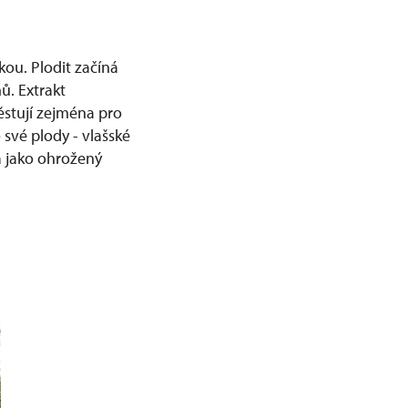
ou. Plodit začíná
ů. Extrakt
ěstují zejména pro
 své plody - vlašské
ná jako ohrožený