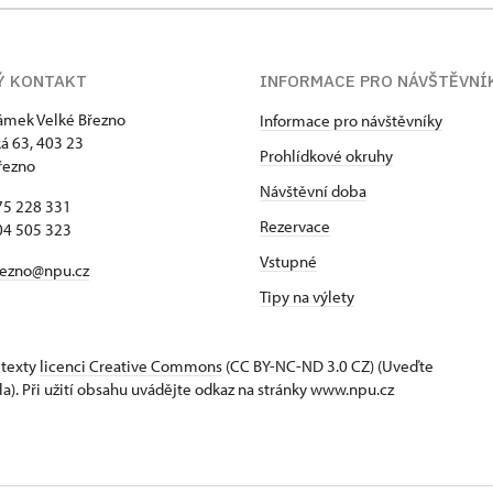
Ý KONTAKT
INFORMACE PRO NÁVŠTĚVNÍ
zámek Velké Březno
Informace pro návštěvníky
 63, 403 23
Prohlídkové okruhy
řezno
Návštěvní doba
75 228 331
Rezervace
04 505 323
Vstupné
rezno@npu.cz
Tipy na výlety
 texty
licenci Creative Commons
(CC BY-NC-ND 3.0 CZ) (Uveďte
la). Při užití obsahu uvádějte odkaz na stránky www.npu.cz