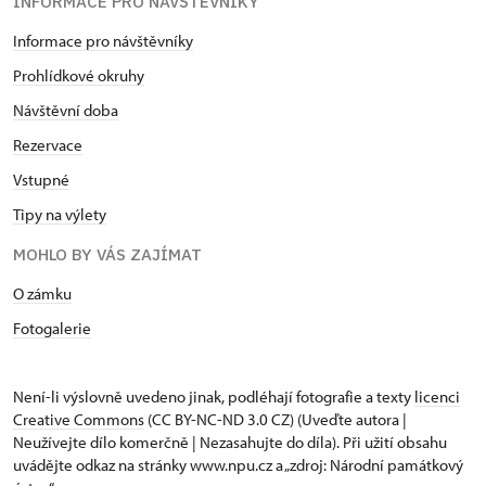
INFORMACE PRO NÁVŠTĚVNÍKY
Informace pro návštěvníky
Prohlídkové okruhy
Návštěvní doba
Rezervace
Vstupné
Tipy na výlety
MOHLO BY VÁS ZAJÍMAT
O zámku
Fotogalerie
Není-li výslovně uvedeno jinak, podléhají fotografie a texty
licenci
Creative Commons
(CC BY-NC-ND 3.0 CZ) (Uveďte autora |
Neužívejte dílo komerčně | Nezasahujte do díla). Při užití obsahu
uvádějte odkaz na stránky www.npu.cz a „zdroj: Národní památkový