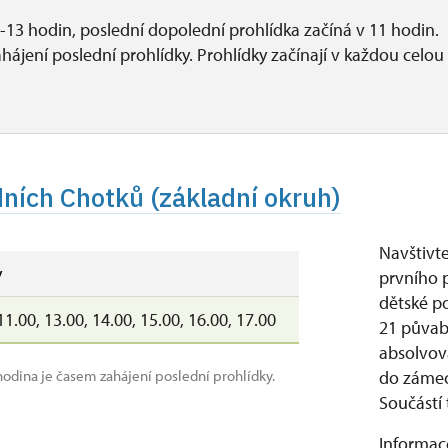
-13 hodin, poslední dopolední prohlídka začíná v 11 hodin.
hájení poslední prohlídky.
Prohlídky začínají v každou celou
dních Chotků (základní okruh)
Navštivte
y
prvního p
dětské p
11.00, 13.00, 14.00, 15.00, 16.00, 17.00
21 půvab
absolvov
hodina je časem zahájení poslední prohlídky.
do zámec
Součástí 
Informace