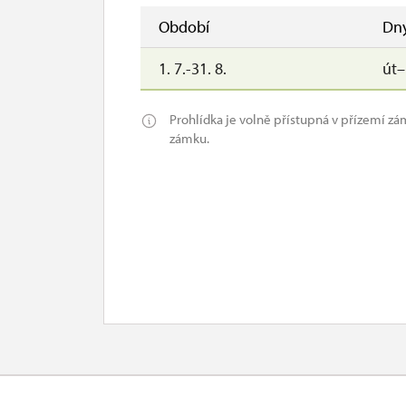
Období
Dn
1. 7.-31. 8.
út
Prohlídka je volně přístupná v přízemí zá
zámku.