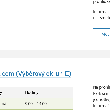
prohlídka
Informace
naleznete
VÍCE
dcem (Výběrový okruh II)
Na prohl
y
Hodiny
Park si m
jednotli
–pá
9.00 – 14.00
informač