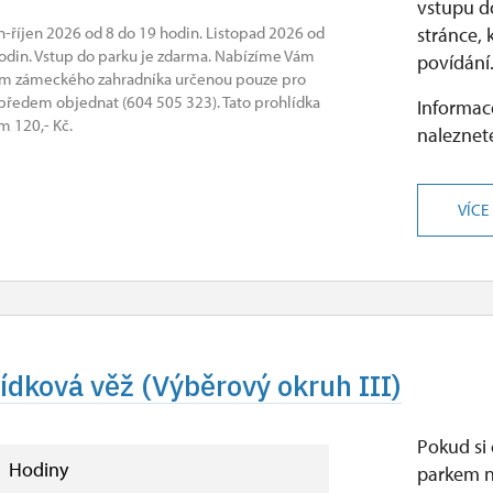
vstupu d
n-říjen 2026 od 8 do 19 hodin. Listopad 2026 od
stránce, 
hodin. Vstup do parku je zdarma. Nabízíme Vám
povídání.
em zámeckého zahradníka určenou pouze pro
 předem objednat (604 505 323). Tato prohlídka
Informace
 120,- Kč.
naleznete
VÍCE
lídková věž (Výběrový okruh III)
Pokud si 
Hodiny
parkem n