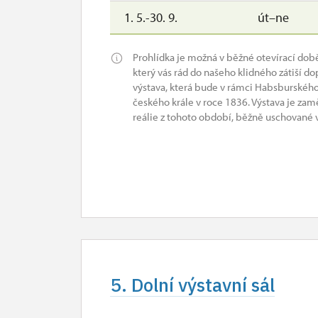
1. 5.-30. 9.
út–ne
Prohlídka je možná v běžné otevírací dob
který vás rád do našeho klidného zátiší do
výstava, která bude v rámci Habsburskéh
českého krále v roce 1836. Výstava je zam
reálie z tohoto období, běžně uschované v
5. Dolní výstavní sál