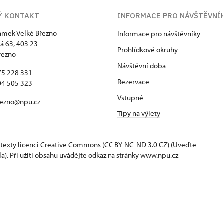
Ý KONTAKT
INFORMACE PRO NÁVŠTĚVNÍ
zámek Velké Březno
Informace pro návštěvníky
 63, 403 23
Prohlídkové okruhy
řezno
Návštěvní doba
75 228 331
Rezervace
04 505 323
Vstupné
rezno@npu.cz
Tipy na výlety
 texty
licenci Creative Commons
(CC BY-NC-ND 3.0 CZ) (Uveďte
la). Při užití obsahu uvádějte odkaz na stránky www.npu.cz