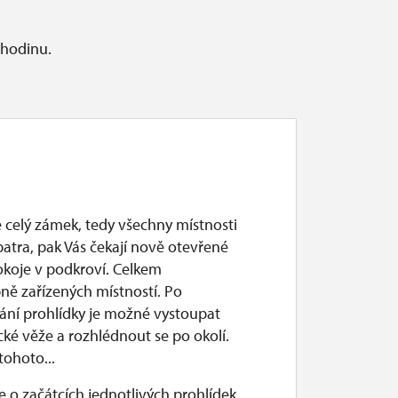
 hodinu.
 celý zámek, tedy všechny místnosti
atra, pak Vás čekají nově otevřené
okoje v podkroví. Celkem
ně zařízených místností. Po
ání prohlídky je možné vystoupat
ké věže a rozhlédnout se po okolí.
tohoto...
 o začátcích jednotlivých prohlídek