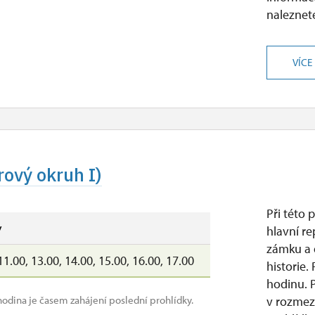
naleznete
VÍCE
ový okruh I)
Při této 
y
hlavní re
zámku a 
11.00, 13.00, 14.00, 15.00, 16.00, 17.00
historie.
hodinu. 
hodina je časem zahájení poslední prohlídky.
v rozmez