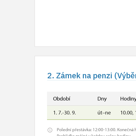
2. Zámek na penzi (Výběr
Období
Dny
Hodin
1. 7.-30. 9.
út–ne
10.00, 
Polední přestávka: 12:00-13:00. Konečná 
Prohlídka začíná v každou celou hodinu.