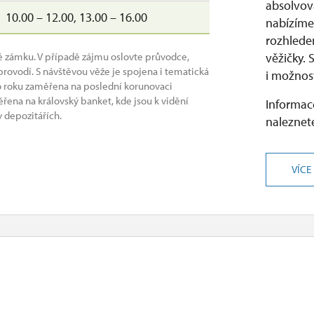
absolvov
10.00 – 12.00, 13.00 – 16.00
nabízíme 
rozhlede
ě zámku. V případě zájmu oslovte průvodce,
věžičky. 
provodí. S návštěvou věže je spojena i tematická
i možnost
o roku zaměřena na poslední korunovaci
ěřena na královský banket, kde jsou k vidění
Informace
 depozitářích.
naleznete
VÍCE