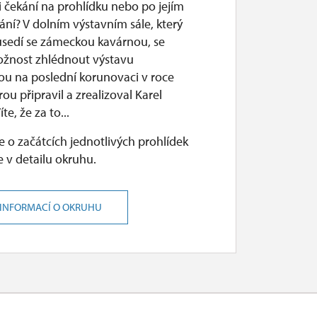
i čekání na prohlídku nebo po jejím
ní? V dolním výstavním sále, který
usedí se zámeckou kavárnou, se
ožnost zhlédnout výstavu
u na poslední korunovaci v roce
rou připravil a zrealizoval Karel
te, že za to...
 o začátcích jednotlivých prohlídek
 v detailu okruhu.
 INFORMACÍ O OKRUHU