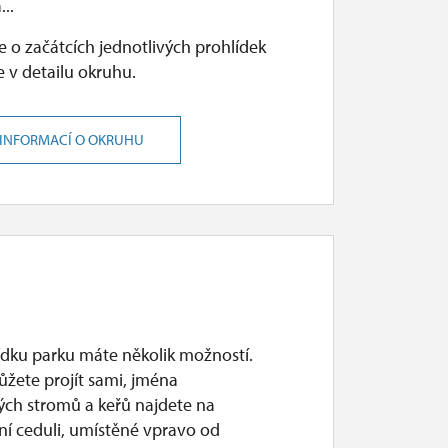
...
 o začátcích jednotlivých prohlídek
 v detailu okruhu.
 INFORMACÍ O OKRUHU
ídku parku máte několik možností.
ůžete projít sami, jména
vých stromů a keřů najdete na
ní ceduli, umístěné vpravo od