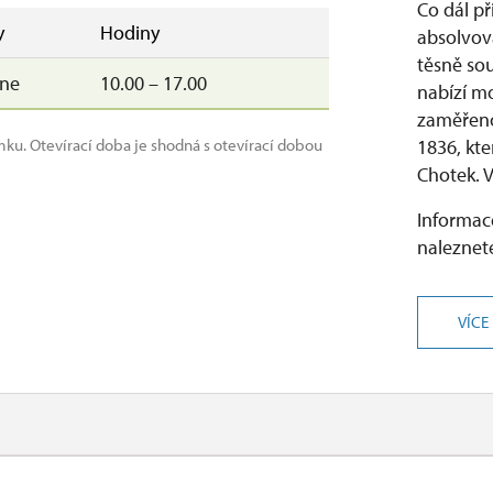
Co dál př
y
Hodiny
absolvová
těsně so
–ne
10.00 – 17.00
nabízí m
zaměřeno
mku. Otevírací doba je shodná s otevírací dobou
1836, kte
Chotek. Ví
Informace
naleznete
VÍCE