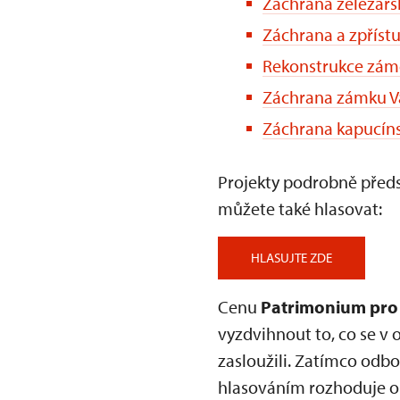
Záchrana železářs
Záchrana a zpříst
Rekonstrukce záme
Záchrana zámku Va
Záchrana kapucíns
Projekty podrobně před
můžete také hlasovat:
HLASUJTE ZDE
Cenu
Patrimonium pro
vyzdvihnout to, co se v o
zasloužili. Zatímco odbo
hlasováním rozhoduje o 