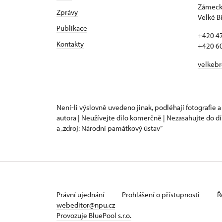
Zámecká
Zprávy
Velké B
Publikace
+420 4
Kontakty
+420 6
velkeb
Není-li výslovně uvedeno jinak, podléhají fotografie a
autora | Neužívejte dílo komerčně | Nezasahujte do dí
a „zdroj: Národní památkový ústav“
Právní ujednání
Prohlášení o přístupnosti
Ř
webeditor@npu.cz
Provozuje BluePool s.r.o.