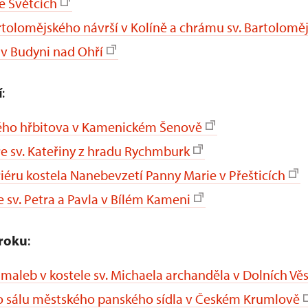
e Světcích
tolomějského návrší v Kolíně a chrámu sv. Bartolomě
v Budyni nad Ohří
í
:
rého hřbitova v Kamenickém Šenově
ře sv. Kateřiny z hradu Rychmburk
iéru kostela Nanebevzetí Panny Marie v Přešticích
 sv. Petra a Pavla v Bílém Kameni
 roku
:
maleb v kostele sv. Michaela archanděla v Dolních Vě
o sálu městského panského sídla v Českém Krumlově