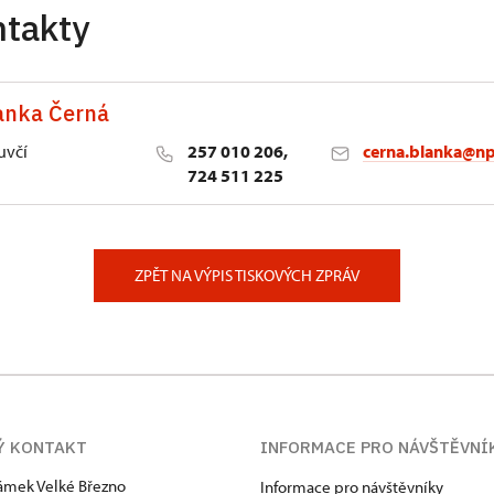
ntakty
anka Černá
uvčí
257 010 206,
cerna.blanka@np
724 511 225
lství NPÚ
ěstí 162/3, Praha
ZPĚT NA VÝPIS TISKOVÝCH ZPRÁV
Ý KONTAKT
INFORMACE PRO NÁVŠTĚVNÍ
zámek Velké Březno
Informace pro návštěvníky