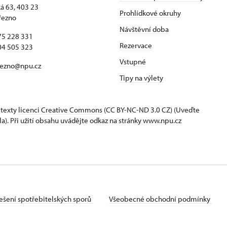
 63, 403 23
Prohlídkové okruhy
řezno
Návštěvní doba
75 228 331
Rezervace
04 505 323
Vstupné
rezno@npu.cz
Tipy na výlety
 texty
licenci Creative Commons
(CC BY-NC-ND 3.0 CZ) (Uveďte
la). Při užití obsahu uvádějte odkaz na stránky www.npu.cz
ešení spotřebitelských sporů
Všeobecné obchodní podmínky