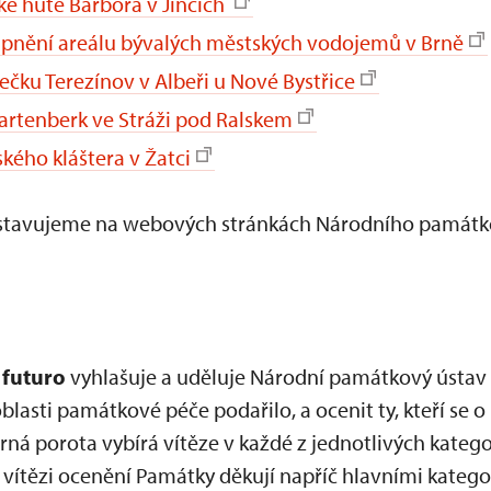
ké hutě Barbora v Jincích
upnění areálu bývalých městských vodojemů v Brně
čku Terezínov v Albeři u Nové Bystřice
rtenberk ve Stráži pod Ralskem
kého kláštera v Žatci
stavujeme na webových stránkách Národního památk
 futuro
vyhlašuje a uděluje Národní památkový ústav 
blasti památkové péče podařilo, a ocenit ty, kteří se o
rná porota vybírá vítěze v každé z jednotlivých katego
vítězi ocenění Památky děkují napříč hlavními kategor