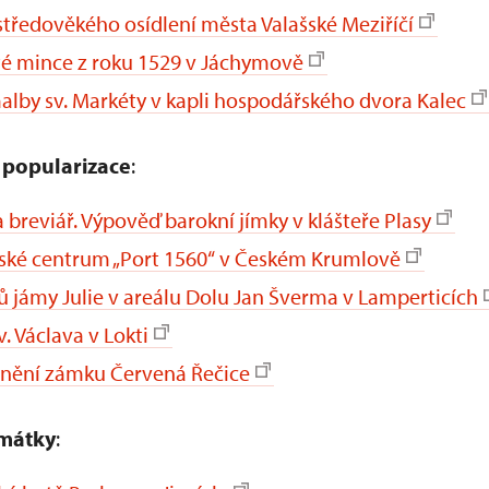
středověkého osídlení města Valašské Meziříčí
até mince z roku 1529 v Jáchymově
alby sv. Markéty v kapli hospodářského dvora Kalec
 popularizace
:
a breviář. Výpověď barokní jímky v klášteře Plasy
ské centrum „Port 1560“ v Českém Krumlově
ů jámy Julie v areálu Dolu Jan Šverma v Lamperticích
. Václava v Lokti
pnění zámku Červená Řečice
mátky
: