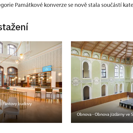
egorie Památkové konverze se nově stala součástí ka
stažení
ti Fantovy budovy
Obnova - Obnova jízdárny ve 