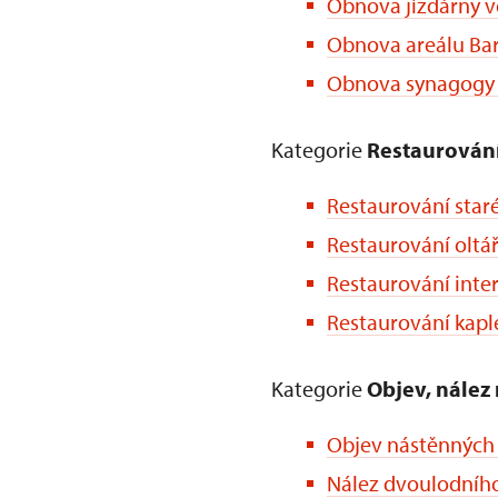
Obnova jízdárny v
Obnova areálu Bar
Obnova synagogy 
Kategorie
Restaurován
Restaurování sta
Restaurování oltá
Restaurování inter
Restaurování kaple
Kategorie
Objev, nález
Objev nástěnných 
Nález dvoulodníh