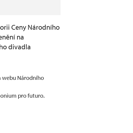
gorii Ceny Národního
enění na
ho divadla
 na webu Národního
imonium pro futuro.