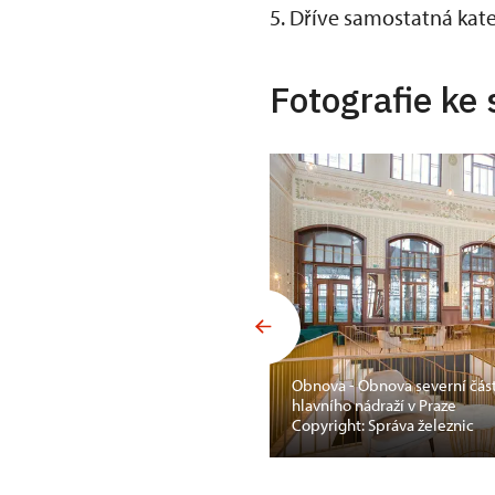
5. Dříve samostatná kat
Fotografie ke 
Obnova - Obnova severní čás
a kapucínského
hlavního nádraží v Praze
Copyright: Správa železnic