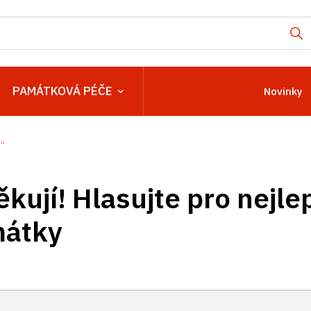
PAMÁTKOVÁ PÉČE
Novinky
..
kují! Hlasujte pro nejlep
mátky