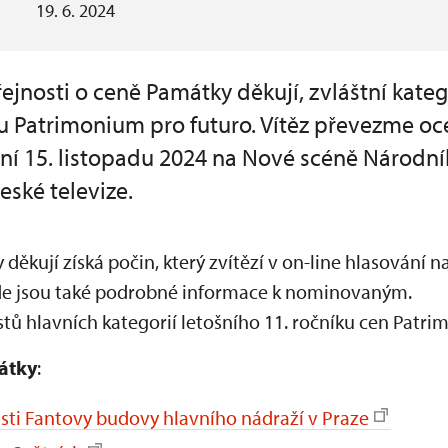
19. 6. 2024
ejnosti o ceně Památky děkují, zvláštní kate
 Patrimonium pro futuro. Vítěz převezme oc
ní 15. listopadu 2024 na Nové scéně Národní
ské televize.
děkují získá počin, který zvítězí v on-line hlasování
e jsou také podrobné informace k nominovaným.
istů hlavních kategorií letošního 11. ročníku cen Patr
átky
:
sti Fantovy budovy hlavního nádraží v Praze