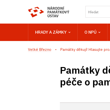
HRADY A ZÁMKY
O NPÚ
Velké Březno
Památky děkují! Hlasujte pro.
Památky dě
péče o pa