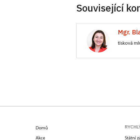
Související ko
Mgr. Bl
tisková ml
Generální ředite
Valdštejnské nám
RYCHL
Domů
Akce
Státní 