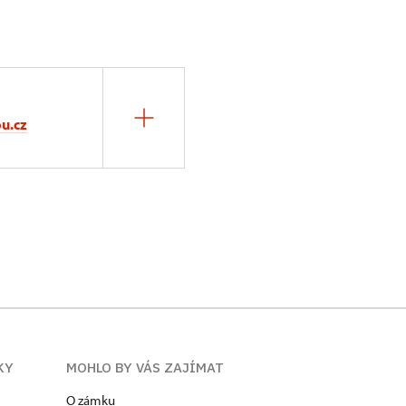
u.cz
KY
MOHLO BY VÁS ZAJÍMAT
O zámku