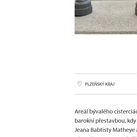
publikace Ústřice a bre
PLZEŇSKÝ KRAJ
Areál bývalého cisterciá
barokní přestavbou, kdy
Jeana Babtisty Matheye a