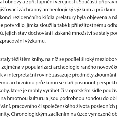
l obnovy a zpřístupnění veřejnosti. Součástí přípravný
zjišťovací záchranný archeologický výzkum a průzkum
konci rezidenčního křídla prelatury byla objevena a n
se potvrdilo, jímka sloužila také k příležitostnému o
, jejich stav dochování i získané množství se staly 
zpracování výzkumu.
staly těžištěm knihy, na níž se podílel široký meziobor
á zejména v popularizaci archeologie raného novověk
tak v interpretační rovině zasazuje předměty zkoumán
hlému archivnímu průzkumu se daří posunout perspekt
oby, které je mohly vyrábět či v opatském sídle použív
d na hmotnou kulturu a jsou podrobnou sondou do oblas
dívání, pracovního či společenského života posledních
munity. Chronologickým zacílením na úzce vymezené o