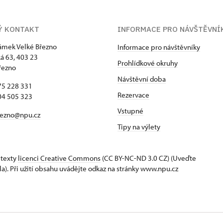
Ý KONTAKT
INFORMACE PRO NÁVŠTĚVNÍ
zámek Velké Březno
Informace pro návštěvníky
 63, 403 23
Prohlídkové okruhy
řezno
Návštěvní doba
75 228 331
Rezervace
04 505 323
Vstupné
rezno@npu.cz
Tipy na výlety
 texty
licenci Creative Commons
(CC BY-NC-ND 3.0 CZ) (Uveďte
la). Při užití obsahu uvádějte odkaz na stránky www.npu.cz