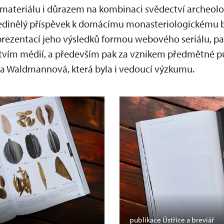
ateriálu i důrazem na kombinaci svědectví archeolog
edinělý příspěvek k domácímu monasteriologickému b
ezentací jeho výsledků formou webového seriálu, pa
tvím médií, a především pak za vznikem předmětné pu
a Waldmannová, která byla i vedoucí výzkumu.
publikace Ústřice a breviář