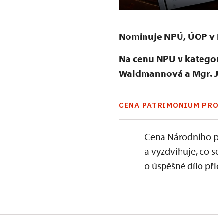
Nominuje NPÚ, ÚOP v P
Na cenu NPÚ v kategori
Waldmannová a Mgr. J
CENA PATRIMONIUM PRO
Cena Národního p
a vyzdvihuje, co s
o úspěšné dílo přič