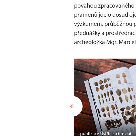
povahou zpracovaného m
pramenů jde o dosud oj
výzkumem, průběžnou pr
přednášky a prostřednic
archeoložka Mgr. Marcel
publikace Ústřice a breviář