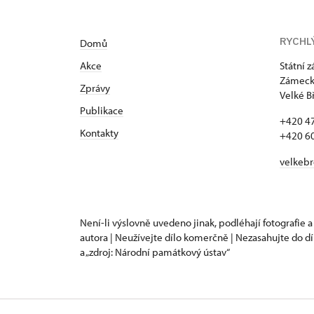
RYCHL
Domů
Akce
Státní 
Zámecká
Zprávy
Velké B
Publikace
+420 4
Kontakty
+420 6
velkeb
Není-li výslovně uvedeno jinak, podléhají fotografie a
autora | Neužívejte dílo komerčně | Nezasahujte do dí
a „zdroj: Národní památkový ústav“