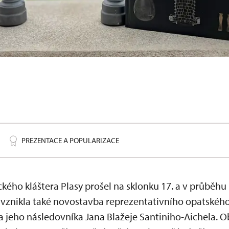
viář
PREZENTACE A POPULARIZACE
ckého kláštera Plasy prošel na sklonku 17. a v průběhu
 vznikla také novostavba reprezentativního opatského 
 jeho následovníka Jana Blažeje Santiniho-Aichela. Obj