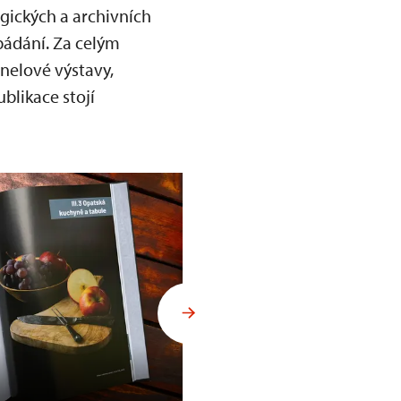
ických a archivních
ádání. Za celým
nelové výstavy,
blikace stojí
publikace Ústřice a breviář