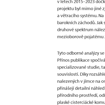
v letech 2015–2023 dočka
projektu byl mimo jiné 
a větracího systému. Na 
barokních záchodů. Jak 
druhové spektrum nálezů
mezioborově pojatému 
Tyto odborné analýzy se 
Přínos publikace spočív
specializované studie, 
souvislostí. Díky rozsá
nalezených v jímce na os
přinášejí detailní náhle
přírodního prostředí, o
plaské cisterciácké ko