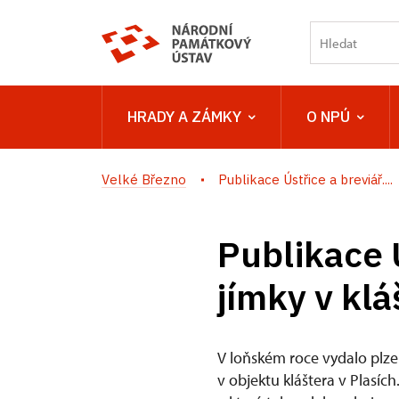
HRADY A ZÁMKY
O NPÚ
Velké Březno
Publikace Ústřice a breviář....
Publikace 
jímky v klá
V loňském roce vydalo plze
v objektu kláštera v Plasíc