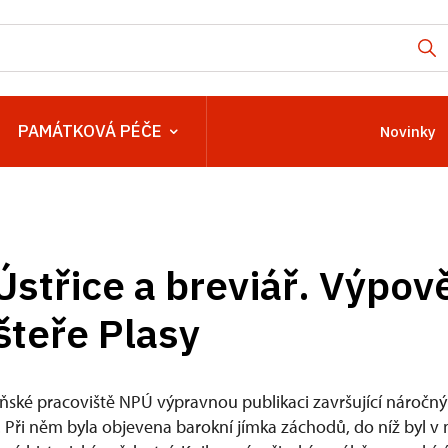
PAMÁTKOVÁ PÉČE
Novinky
Ústřice a breviář. Výpov
šteře Plasy
ňské pracoviště NPÚ výpravnou publikaci završující náročn
h. Při něm byla objevena barokní jímka záchodů, do níž byl v