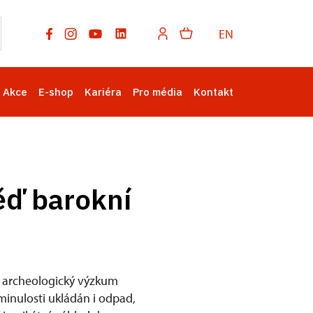
EN
Akce
E-shop
Kariéra
Pro média
Kontakt
ěď barokní
ý archeologický výzkum
 minulosti ukládán i odpad,