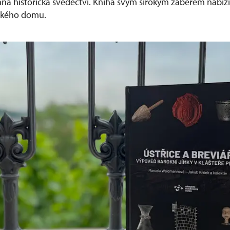
nná historická svědectví. Kniha svým širokým záběrem nabízí
ského domu.