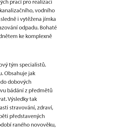
ch prací pro realizaci
 kanalizačního, vodního
ásledně i vytěžena jímka
dhazování odpadu. Bohaté
podnětem ke komplexně
ový tým specialistů.
u. Obsahuje jak
í do dobových
ivu bádání z předmětů
at. Výsledky tak
ti stravování, zdraví,
 pěti představených
bdobí raného novověku,