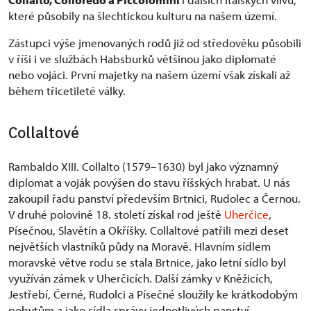
které působily na šlechtickou kulturu na našem území.
Zástupci výše jmenovaných rodů již od středověku působili
v říši i ve službách Habsburků většinou jako diplomaté
nebo vojáci. První majetky na našem území však získali až
během třicetileté války.
Collaltové
Rambaldo XIII. Collalto (1579–1630) byl jako významný
diplomat a voják povýšen do stavu říšských hrabat. U nás
zakoupil řadu panství především Brtnici, Rudolec a Černou.
V druhé polovině 18. století získal rod ještě
Uherčice
,
Písečnou, Slavětín a Okříšky. Collaltové patřili mezi deset
největších vlastníků půdy na Moravě. Hlavním sídlem
moravské větve rodu se stala Brtnice, jako letní sídlo byl
využíván zámek v Uherčicích. Další zámky v Kněžicích,
Jestřebí, Černé, Rudolci a Písečné sloužily ke krátkodobým
pobytům a jako sídla správy jednotlivých panství.