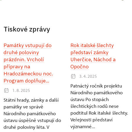
Tiskové zprávy
Památky vstupují do
Rok italské šlechty
druhé poloviny
představí zámky
prázdnin. Vrcholí
Uherčice, Náchod a
přípravy na
Opočno
Hradozámeckou noc.
3. 4. 2025
Program doplňuje...
Patnáctý ročník projektu
1. 8. 2025
Národního památkového
ústavu Po stopách
Státní hrady, zámky a další
šlechtických rodů nese
památky ve správě
podtitul Rok italské šlechty.
Národního památkového
Veřejnosti představí
ústavu úspěšně vstupují do
významné...
druhé poloviny léta. V