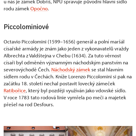
u nás je zámek Dobříš, NPÚ spravuje původní hlavní sídlo
rodu zámek
Opočno
.
Piccolominiové
Octavio Piccolomini (1599–1656) generál a polní maršál
císařské armády je znám jako jeden z vykonavatelů vraždy
Albrechta z Valdštejna v Chebu (1634). Za tuto věrnost
císaři byl odměněn významným náchodským panstvím na
severovýchodě Čech.
Náchodský zámek
se stal hlavním
sídlem rodu v Čechách. Kníže Lorenzo Piccolomini si pak na
začátku 18. století nechal postavit lovecký zámeček
Ratibořice
, který byl později využíván jako vdovské sídlo.
V roce 1783 tato rodová linie vymřela po meči a majetek
přešel na rod Desfours.