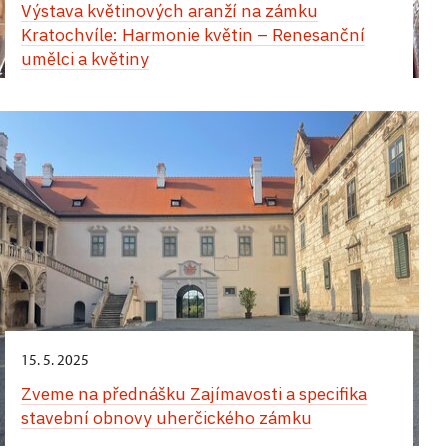
Výstava květinových aranží na zámku
apartmánu v západním křídle zámku
Kratochvíle: Harmonie květin – Renesanční
umělci a květiny
Jedinečný zážitek vás čeká během Hradozámecké
noci na zámku v Uherčicích – kouzlo historie,
hudby, tance a chutí! Přes den vás uchvátí
vystoupení tanečnic a tanečníků v nádherných
dobových kostýmech. Na arkádovém nádvoří si
můžete vychutnat autentickou italskou pizzu,
osvěžující zmrzlinu a lahodné míchané nápoje.
Večerní atmosféra vás přenese do jiné epochy.
Zámecké komnaty ozáří jemné světlo svíček
a Banketní sál ožije tóny historické hudby. Projděte
se slavnostně vyzdobenými interiéry, nechte se
unést květinovou vůní a jedinečným kouzlem
tohoto místa. Nezapomenutelný večer završí
15. 5. 2025
velkolepá světelná show.
Zveme na přednášku Zajímavosti a specifika
stavební obnovy uherčického zámku
24. srpna,
zámek Opočno