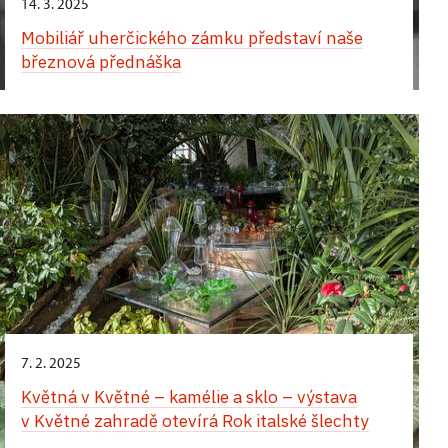
14. 3. 2025
Mobiliář uherčického zámku představí naše
březnová přednáška
7. 2. 2025
Květná v Květné – kamélie a sklo – výstava
v Květné zahradě otevírá Rok italské šlechty