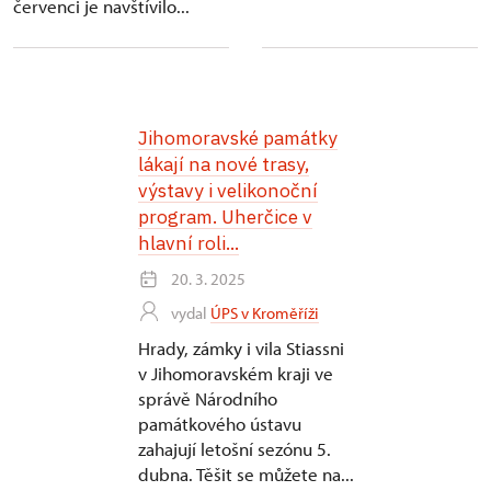
červenci je navštívilo...
Jihomoravské památky
lákají na nové trasy,
výstavy i velikonoční
program. Uherčice v
hlavní roli...
20. 3. 2025
vydal
ÚPS v Kroměříži
Hrady, zámky i vila Stiassni
v Jihomoravském kraji ve
správě Národního
památkového ústavu
zahajují letošní sezónu 5.
dubna. Těšit se můžete na...