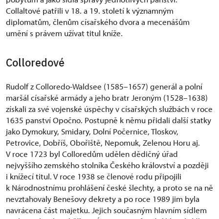
Collaltové patřili v 18. a 19. století k významným
diplomatům, členům císařského dvora a mecenášům
umění s právem užívat titul kníže.
Colloredové
Rudolf z Colloredo-Waldsee (1585–1657) generál a polní
maršál císařské armády a jeho bratr Jeroným (1528–1638)
získali za své vojenské úspěchy v císařských službách v roce
1635 panství Opočno. Postupně k němu přidali další statky
jako Dymokury, Smidary, Dolní Počernice, Tloskov,
Petrovice, Dobříš, Obořiště, Nepomuk, Zelenou Horu aj.
V roce 1723 byl Colloredům udělen dědičný úřad
nejvyššího zemského stolníka Českého království a později
i knížecí titul. V roce 1938 se členové rodu připojili
k Národnostnímu prohlášení české šlechty, a proto se na ně
nevztahovaly Benešovy dekrety a po roce 1989 jim byla
navrácena část majetku. Jejich současným hlavním sídlem