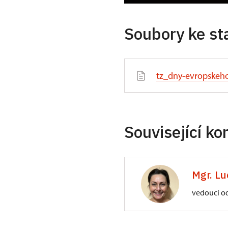
Soubory ke st
tz_dny-evropskeho
Související ko
Mgr. Lu
vedoucí o
ÚPS na Sychrově