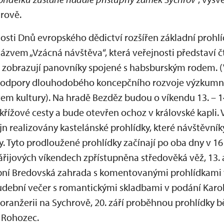
hrově.
itosti Dnů evropského dědictví rozšířen základní proh
ázvem „Vzácná návštěva“, která veřejnosti představí 
é zobrazují panovníky spojené s habsburským rodem. (
í podpory dlouhodobého koncepčního rozvoje výzkumn
em kultury). Na hradě Bezděz budou o víkendu 13. – 1
křížové cesty a bude otevřen ochoz v královské kapli.
n realizovány kastelánské prohlídky, které návštěvní
y. Tyto prodloužené prohlídky začínají po oba dny v 1
ijových víkendech zpřístupněna středověká věž, 13. a 
ní Bredovská zahrada s komentovanými prohlídkami v
hudební večer s romantickými skladbami v podání Karo
ranžerii na Sychrově, 20. září proběhnou prohlídky 
 Rohozec.