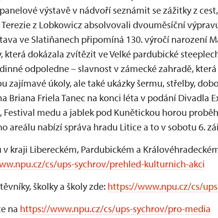
anelové výstavě v nádvoří seznámit se zážitky z cest,
a Terezie z Lobkowicz absolvovali dvouměsíční výpravu
stava ve Slatiňanech připomíná 130. výročí narození M
, která dokázala zvítězit ve Velké pardubické steeplech
dinné odpoledne – slavnost v zámecké zahradě, která
sou zajímavé úkoly, ale také ukázky šermu, střelby, dob
ma Briana Friela Tanec na konci léta v podání Divadla 
e, Festival medu a jablek pod Kunětickou horou proběhn
 areálu nabízí správa hradu Litice a to v sobotu 6. zář
ů v kraji Libereckém, Pardubickém a Královéhradeckém
ww.npu.cz/cs/ups-sychrov/prehled-kulturnich-akci
ěvníky, školky a školy zde:
https://www.npu.cz/cs/ups
te na
https://www.npu.cz/cs/ups-sychrov/pro-media
č