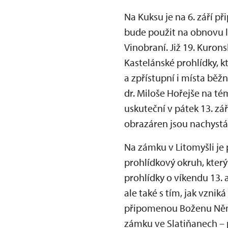
Na Kuksu je na 6. září př
bude použit na obnovu l
Vinobraní. Již 19. Kuron
Kastelánské prohlídky, 
a zpřístupní i místa běž
dr. Miloše Hořejše na t
uskuteční v pátek 13. zá
obrazáren jsou nachystány
Na zámku v Litomyšli je 
prohlídkový okruh, kter
prohlídky o víkendu 13. 
ale také s tím, jak vzni
připomenou Boženu Němco
zámku ve Slatiňanech – p