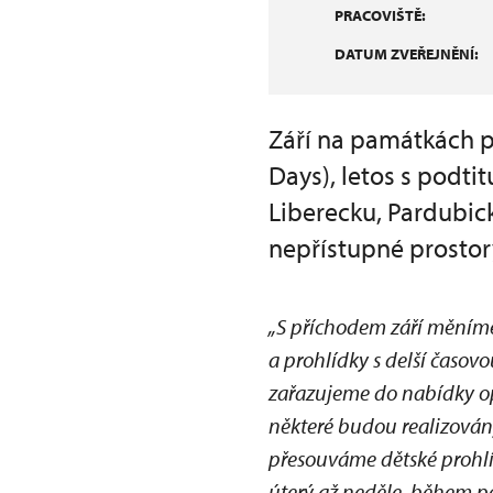
PRACOVIŠTĚ:
DATUM ZVEŘEJNĚNÍ:
Září na památkách p
Days), letos s podti
Liberecku, Pardubick
nepřístupné prostor
„S příchodem září měním
a prohlídky s delší časovo
zařazujeme do nabídky o
některé budou realizován
přesouváme dětské prohlí
úterý až neděle, během p