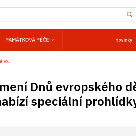
PAMÁTKOVÁ PÉČE
Novinky
ho...
amení Dnů evropského dě
nabízí speciální prohlíd