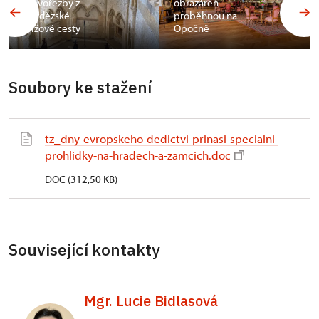
dřevořezby z
obrazáren
bezdězské
proběhnou na
křížové cesty
Opočně
Soubory ke stažení
tz_dny-evropskeho-dedictvi-prinasi-specialni-
prohlidky-na-hradech-a-zamcich.doc
DOC (312,50 KB)
Související kontakty
Mgr. Lucie Bidlasová