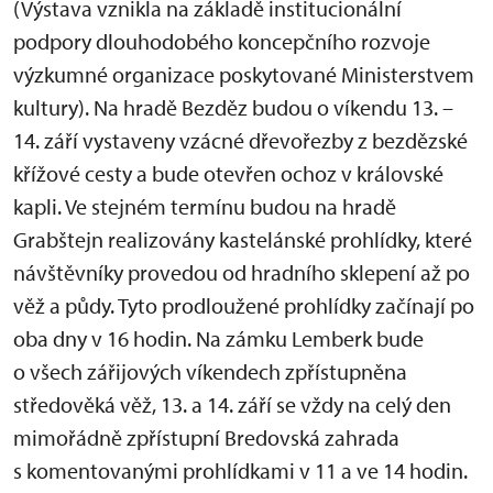
(Výstava vznikla na základě institucionální
podpory dlouhodobého koncepčního rozvoje
výzkumné organizace poskytované Ministerstvem
kultury). Na hradě Bezděz budou o víkendu 13. –
14. září vystaveny vzácné dřevořezby z bezdězské
křížové cesty a bude otevřen ochoz v královské
kapli. Ve stejném termínu budou na hradě
Grabštejn realizovány kastelánské prohlídky, které
návštěvníky provedou od hradního sklepení až po
věž a půdy. Tyto prodloužené prohlídky začínají po
oba dny v 16 hodin. Na zámku Lemberk bude
o všech zářijových víkendech zpřístupněna
středověká věž, 13. a 14. září se vždy na celý den
mimořádně zpřístupní Bredovská zahrada
s komentovanými prohlídkami v 11 a ve 14 hodin.