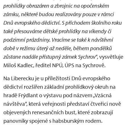
prohlídky obrazáren a zbrojnic na opočenském
zámku, některé budou realizovány pouze v rámci
Dnů evropského dědictví. S příchodem školního roku
také přesouváme dětské prohlídky na víkendy či
podzimní prázdniny. Vracíme se také k návštěvní
době v režimu úterý až neděle, během pondělků
zůstane nadále přístupný zámek Sychrov
“, vysvětluje
Miloš Kadlec, ředitel NPÚ, ÚPS na Sychrově.
Na Liberecku je u příležitosti Dnů evropského
dědictví rozšířen základní prohlídkový okruh na
hradě Frýdlant o výstavu pod názvem „Vzácná
návštěva“, která veřejnosti představí čtveřici nově
objevených renesančních bust, které zobrazují
panovníky spojené s habsburským rodem.