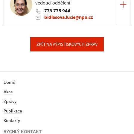
vedoucí oddělení
773 775 944
bidlasova.lucie@npu.cz
ÚPS na Sychrově
Zámecký park 1/, Slatiňany
ZPĚT NA VÝPIS TISKOVÝCH ZPRÁV
Domů
Akce
Zprávy
Publikace
Kontakty
RYCHLÝ KONTAKT