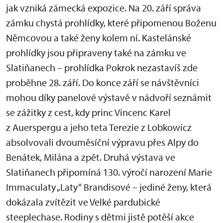
jak vzniká zámecká expozice. Na 20. září správa
zámku chystá prohlídky, které připomenou Boženu
Němcovou a také ženy kolem ní. Kastelánské
prohlídky jsou připraveny také na zámku ve
Slatiňanech – prohlídka Pokrok nezastavíš zde
proběhne 28. září. Do konce září se návštěvníci
mohou díky panelové výstavě v nádvoří seznámit
se zážitky z cest, kdy princ Vincenc Karel
z Auerspergu a jeho teta Terezie z Lobkowicz
absolvovali dvouměsíční výpravu přes Alpy do
Benátek, Milána a zpět. Druhá výstava ve
Slatiňanech připomíná 130. výročí narození Marie
Immaculaty „Laty“ Brandisové – jediné ženy, která
dokázala zvítězit ve Velké pardubické
steeplechase. Rodiny s dětmi jistě potěší akce