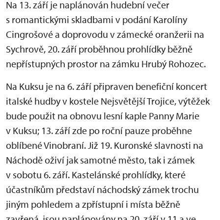
Na 13. září je naplánován hudební večer
s romantickými skladbami v podání Karolíny
Cingrošové a doprovodu v zámecké oranžerii na
Sychrově, 20. září proběhnou prohlídky běžně
nepřístupných prostor na zámku Hrubý Rohozec.
Na Kuksu je na 6. září připraven benefiční koncert
italské hudby v kostele Nejsvětější Trojice, výtěžek
bude použit na obnovu lesní kaple Panny Marie
v Kuksu; 13. září zde po roční pauze proběhne
oblíbené Vinobraní. Již 19. Kuronské slavnosti na
Náchodě oživí jak samotné město, tak i zámek
v sobotu 6. září. Kastelánské prohlídky, které
účastníkům představí náchodský zámek trochu
jiným pohledem a zpřístupní i místa běžně
zavřená, jsou naplánovány na 20. září v 11 a ve