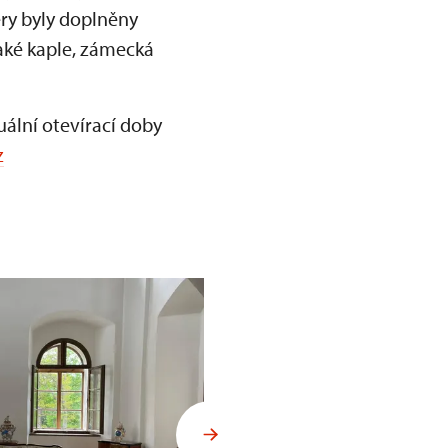
éry byly doplněny
aké kaple, zámecká
ální otevírací doby
z