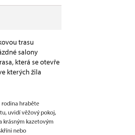
kovou trasu
rázdné salony
asa, která se otevře
e kterých žila
a rodina hraběte
u, uvidí věžový pokoj,
 a krásným kazetovým
skříni nebo