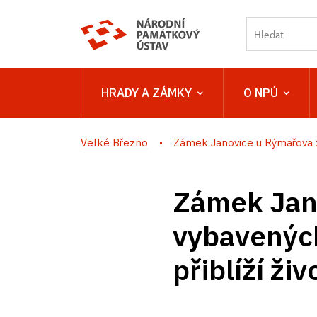
HRADY A ZÁMKY
O NPÚ
Velké Březno
Zámek Janovice u Rýmařova z
Zámek Jano
vybavených
přiblíží ži