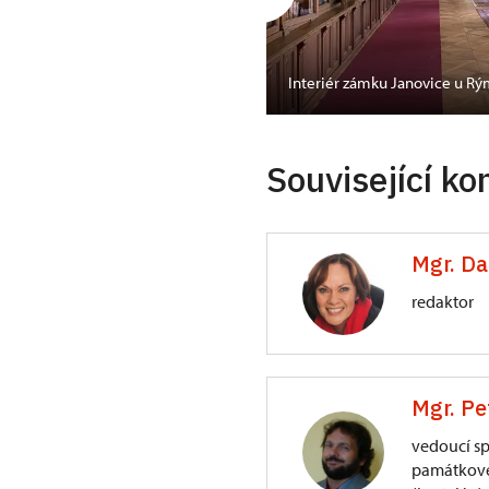
Interiér zámku Janovice u R
Související ko
Mgr. D
redaktor
ÚPS v Kroměříži
Mgr. Pe
Sněmovní náměstí
vedoucí s
památkové