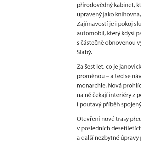
přírodovědný kabinet, k
upravený jako knihovna, 
Zajímavostí je i pokoj s
automobil, který kdysi p
s částečně obnovenou vý
Slabý.
Za šest let, co je jano
proměnou – a teď se náv
monarchie. Nová prohlíd
na ně čekají interiéry z
i poutavý příběh spojen
Otevření nové trasy pře
v posledních desetiletíc
a další nezbytné úpravy 