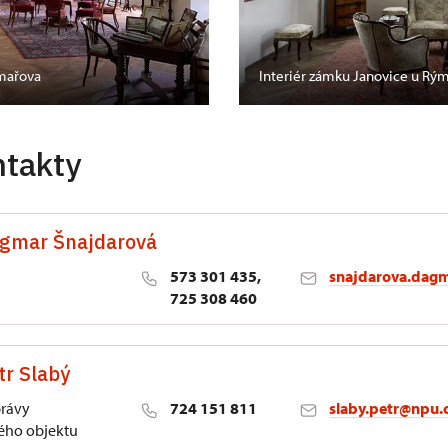
ýmařova
Interiér zámku Janovice u Rý
ntakty
agmar Šnajdarová
573 301 435,
snajdarova.dag
725 308 460
tr Slabý
 1/2, Kroměříž 1
právy
724 151 811
slaby.petr@npu.
ho objektu