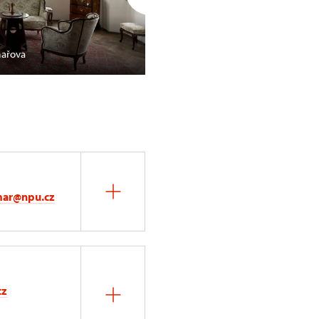
mařova
Janovice u Rýmařova, kabinet 
mar@npu.cz
cz