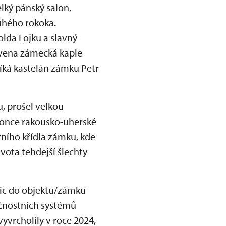
lký pánský salon,
ruhého rokoka.
olda Lojku a slavný
ravena zámecká kaple
íká kastelán zámku Petr
, prošel velkou
konce rakousko-uherské
ního křídla zámku, kde
vota tehdejší šlechty
tic do objektu/zámku
ečnostních systémů
vyvrcholily v roce 2024,