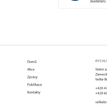
(kastelán)
Zámek Janovice
Zámek 10/1, Jan
RYCHL
Domů
Akce
Státní 
Zámecká
Zprávy
Velké B
Publikace
+420 4
Kontakty
+420 6
velkeb