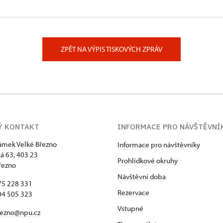
 u Rýmařova
ovice u Rýmařova
ZPĚT NA VÝPIS TISKOVÝCH ZPRÁV
Ý KONTAKT
INFORMACE PRO NÁVŠTĚVNÍ
zámek Velké Březno
Informace pro návštěvníky
 63, 403 23
Prohlídkové okruhy
řezno
Návštěvní doba
75 228 331
Rezervace
04 505 323
Vstupné
rezno@npu.cz