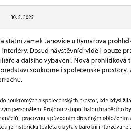
30. 5. 2025
á státní zámek Janovice u Rýmařova prohlíd
 interiéry. Dosud návštěvníci viděli pouze p
liáře a dalšího vybavení. Nová prohlídková tr
 představí soukromé i společenské prostory, v
arrachu.
 do soukromých a společenských prostor, kde kdysi žil
 svým personálem. Projdou vstupní halou hraběcího byt
i manželů i pracovnu s původním dřevěným obložením
ou je historická toaleta ukrytá v barokní intarzované 