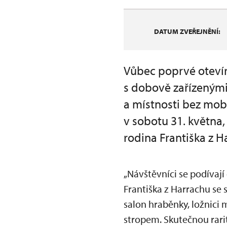
DATUM ZVEŘEJNĚNÍ:
Vůbec poprvé otevír
s dobově zařízenými
a místnosti bez mobi
v sobotu 31. května,
rodina Františka z H
„Návštěvníci se podívají
Františka z Harrachu se
salon hraběnky, ložnic
stropem. Skutečnou rarit