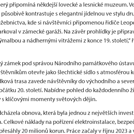
terý připomíná někdejší lovecké a lesnické muzeum. Ve
působivě kontrastuje s elegantní jídelnou ve stylu d
lužebnictva, kde si návštěvníci připomenou řidiče Leop
arkoval v zámecké garáži. Na závěr prohlídky je přip
malbou a nádhernými vitrážemi z konce 19. století,“ ř
vický zámek pod správou Národního památkového ústavu
štěvníkům otevře jako šlechtické sídlo s atmosférou 
ková trasa zavede návštěvníky do východního a sever
 počátku 20. století. Nabídne pohled do každodenního ži
ý s klíčovými momenty světových dějin.
dcházela obnova, která byla jednou z největších inves
h. Celkové náklady na pořízení elektroinstalace, bezp
přesáhly 20 milionů korun. Práce začaly v říjnu 2023 a 