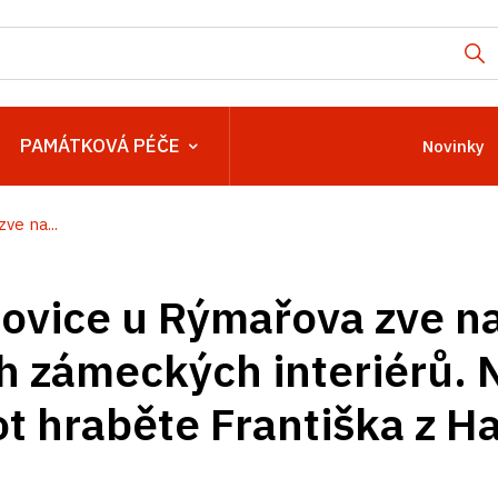
PAMÁTKOVÁ PÉČE
Novinky
ve na...
vice u Rýmařova zve na
 zámeckých interiérů. 
vot hraběte Františka z 