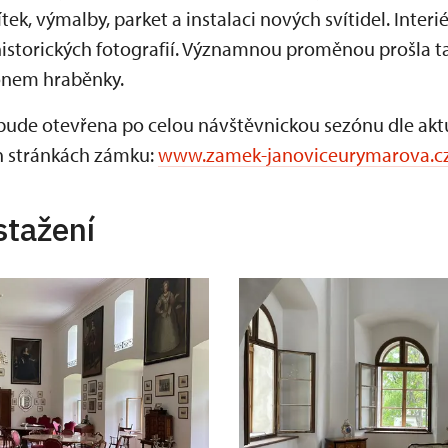
ek, výmalby, parket a instalaci nových svítidel. Interi
istorických fotografií. Významnou proměnou prošla t
lonem hraběnky.
bude otevřena po celou návštěvnickou sezónu dle aktu
h stránkách zámku:
www.zamek-janoviceurymarova.c
stažení