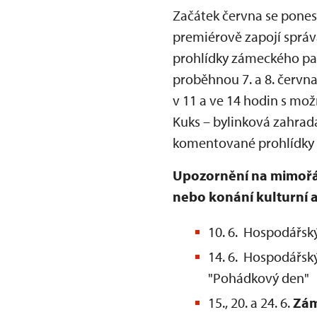
Začátek června se pone
premiérově zapojí správ
prohlídky zámeckého p
proběhnou 7. a 8. červn
v 11 a ve 14 hodin s mož
Kuks – bylinková zahrada
komentované prohlídky a
Upozornění na mimořád
nebo konání kulturní 
10. 6. Hospodářsk
14. 6. Hospodářsk
"Pohádkový den"
15., 20. a 24. 6.
Zá