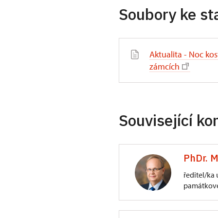
Soubory ke st
Aktualita - Noc ko
zámcích
Související ko
PhDr. M
ředitel/ka
památkové
ÚPS na Sychrově