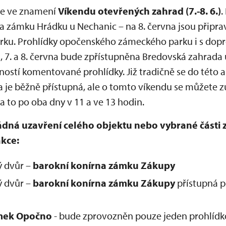
se ve znamení
Víkendu otevřených zahrad (7.-8. 6.)
.
a zámku Hrádku u Nechanic – na 8. června jsou připr
arku. Prohlídky opočenského zámeckého parku i s d
a, 7. a 8. června bude zpřístupněna Bredovská zahrad
ností komentované prohlídky. Již tradičně se do této a
 je běžně přístupná, ale o tomto víkendu se můžete zú
 to po oba dny v 11 a ve 13 hodin.
ná uzavření celého objektu nebo vybrané části 
akce:
ý dvůr –
barokní konírna zámku Zákupy
ý dvůr –
barokní konírna
zámku Zákupy
přístupná p
mek Opočno
- bude zprovozněn pouze jeden prohlídk