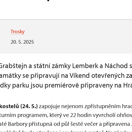
Trosky
20. 5. 2025
Grabštejn a státní zámky Lemberk a Náchod s
památky se připravují na Víkend otevřených z
dky parku jsou premiérově připraveny na Hr
kostelů (24. 5.)
zapojuje nejenom zpřístupněním hrad
lturním programem, který ve 22 hodin vyvrcholí ohňo
até Barbory přístupná od půl šesté večer a připravena