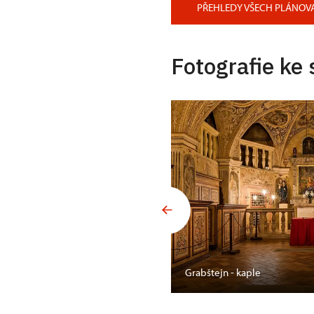
PŘEHLEDY VŠECH PLÁNOV
Fotografie ke 
Grabštejn - kaple