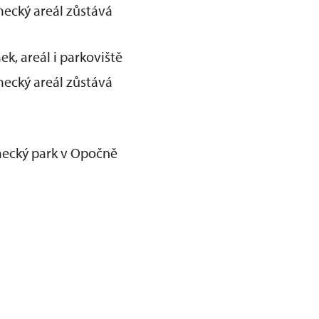
ecký areál zůstává
k, areál i parkoviště
ecký areál zůstává
mecký park v Opočně