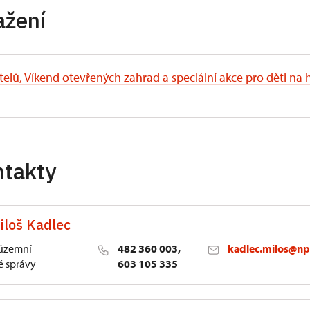
ažení
stelů, Víkend otevřených zahrad a speciální akce pro děti na
ntakty
iloš Kadlec
 územní
482 360 003,
kadlec.milos@np
 správy
603 105 335