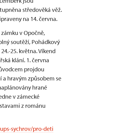
 Lemberk jsou
tupněna středověká věž.
praveny na 14. června.
a zámku v Opočně,
plný soutěží, Pohádkový
 24.-25. května. Víkend
ská klání. 1. června
průvodcem projdou
etí a hravým způsobem se
u naplánovány hrané
ledne v zámecké
 postavami z románu
ups-sychrov/pro-deti