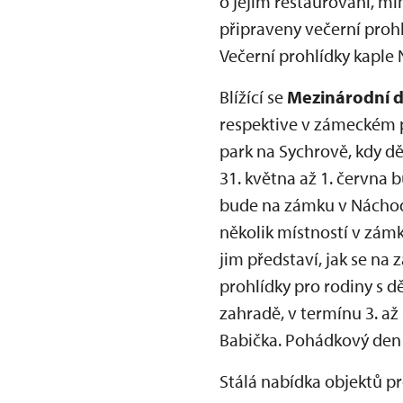
o jejím restaurování, m
připraveny večerní pro
Večerní prohlídky kaple
Blížící se
Mezinárodní d
respektive v zámeckém p
park na Sychrově, kdy dě
31. května až 1. června 
bude na zámku v Náchod
několik místností v zám
jim představí, jak se na
prohlídky pro rodiny s 
zahradě, v termínu 3. až
Babička. Pohádkový den
Stálá nabídka objektů pro