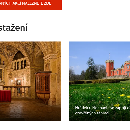
ANÝCH AKCÍ NALEZNETE ZDE
stažení
Hrádek u Nechanic se zapojí 
otevřených zahrad