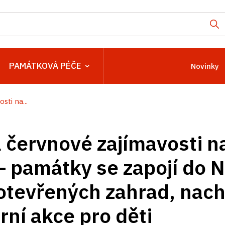
PAMÁTKOVÁ PÉČE
Novinky
ti na...
 červnové zajímavosti n
– památky se zapojí do N
otevřených zahrad, nac
urní akce pro děti