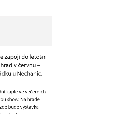
e zapojí do letošní
ahrad v červnu –
ádku u Nechanic.
ní kaple ve večerních
vou show. Na hradě
 zde bude výstavka