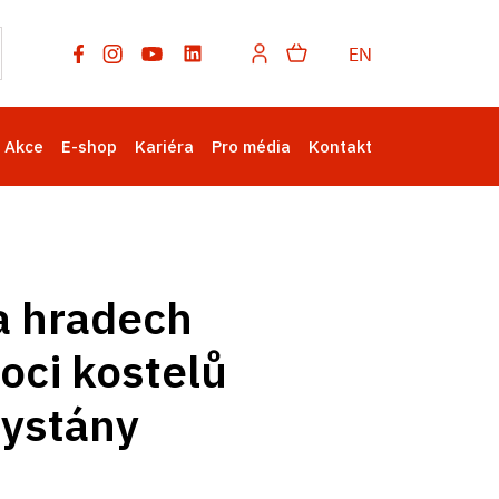
EN
Akce
E-shop
Kariéra
Pro média
Kontakt
a hradech
oci kostelů
hystány