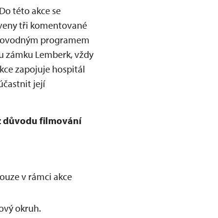
 Do této akce se
aveny tři komentované
oprovodným programem
a u zámku Lemberk, vždy
kce zapojuje hospitál
častnit její
z důvodu filmování
ouze v rámci akce
ový okruh.