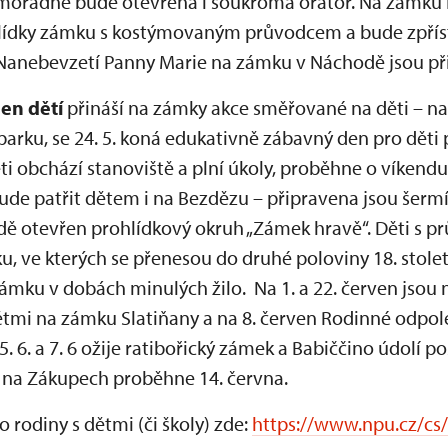
imořádně bude otevřena i soukromá oratoř. Na zámku
hlídky zámku s kostýmovaným průvodcem a bude zpřís
 Nanebevzetí Panny Marie na zámku v Náchodě jsou při
en dětí
přináší na zámky akce směřované na děti – n
arku, se 24. 5. koná edukativně zábavný den pro děti 
ti obchází stanoviště a plní úkoly, proběhne o víkendu
bude patřit dětem i na Bezdězu – připravena jsou šermíř
ě otevřen prohlídkový okruh „Zámek hravě“. Děti s 
ku, ve kterých se přenesou do druhé poloviny 18. stol
 zámku v dobách minulých žilo. Na 1. a 22. červen jso
dětmi na zámku Slatiňany a na 8. červen Rodinné odpo
 5. 6. a 7. 6 ožije ratibořický zámek a Babiččino údolí
 na Zákupech proběhne 14. června.
 rodiny s dětmi (či školy) zde:
https://www.npu.cz/cs/