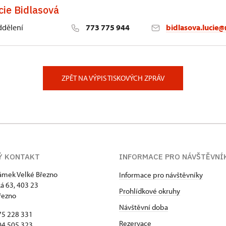
cie Bidlasová
ddělení
773 775 944
bidlasova.lucie@
 Slatiňany
ZPĚT NA VÝPIS TISKOVÝCH ZPRÁV
Ý KONTAKT
INFORMACE PRO NÁVŠTĚVNÍ
zámek Velké Březno
Informace pro návštěvníky
 63, 403 23
Prohlídkové okruhy
řezno
Návštěvní doba
75 228 331
Rezervace
04 505 323