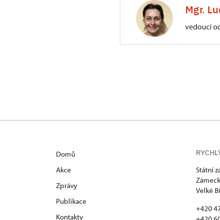
3/, Sychrov 3
Mgr. Lu
vedoucí o
ÚPS na Sychrově
Zámecký park 1/,
RYCHL
Domů
Akce
Státní 
Zámecká
Zprávy
Velké B
Publikace
+420 4
Kontakty
+420 6