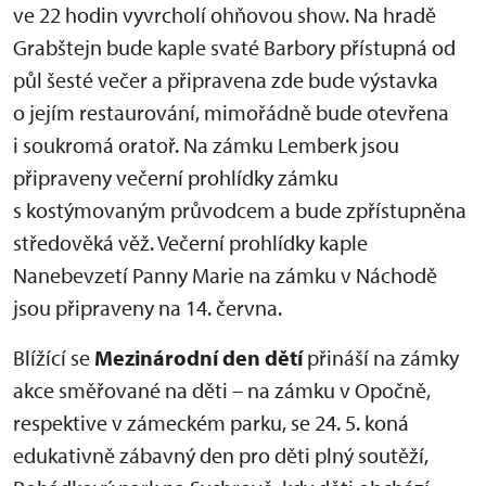
ve 22 hodin vyvrcholí ohňovou show. Na hradě
Grabštejn bude kaple svaté Barbory přístupná od
půl šesté večer a připravena zde bude výstavka
o jejím restaurování, mimořádně bude otevřena
i soukromá oratoř. Na zámku Lemberk jsou
připraveny večerní prohlídky zámku
s kostýmovaným průvodcem a bude zpřístupněna
středověká věž. Večerní prohlídky kaple
Nanebevzetí Panny Marie na zámku v Náchodě
jsou připraveny na 14. června.
Blížící se
Mezinárodní den dětí
přináší na zámky
akce směřované na děti – na zámku v Opočně,
respektive v zámeckém parku, se 24. 5. koná
edukativně zábavný den pro děti plný soutěží,