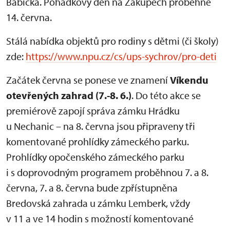
Babička. Pohádkový den na Zákupech proběhne
14. června.
Stálá nabídka objektů pro rodiny s dětmi (či školy)
zde:
https://www.npu.cz/cs/ups-sychrov/pro-deti
Začátek června se ponese ve znamení
Víkendu
otevřených zahrad (7.-8. 6.)
. Do této akce se
premiérově zapojí správa zámku Hrádku
u Nechanic – na 8. června jsou připraveny tři
komentované prohlídky zámeckého parku.
Prohlídky opočenského zámeckého parku
i s doprovodným programem proběhnou 7. a 8.
června, 7. a 8. června bude zpřístupněna
Bredovská zahrada u zámku Lemberk, vždy
v 11 a ve 14 hodin s možností komentované