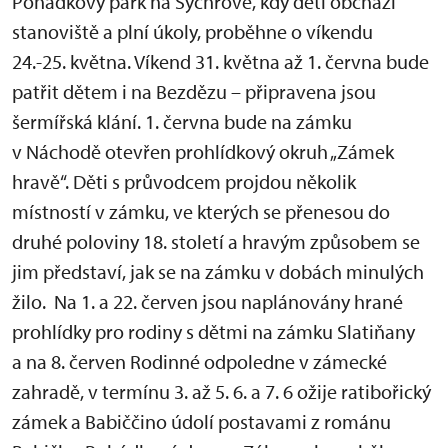
Pohádkový park na Sychrově, kdy děti obchází
stanoviště a plní úkoly, proběhne o víkendu
24.-25. května. Víkend 31. května až 1. června bude
patřit dětem i na Bezdězu – připravena jsou
šermířská klání. 1. června bude na zámku
v Náchodě otevřen prohlídkový okruh „Zámek
hravě“. Děti s průvodcem projdou několik
místností v zámku, ve kterých se přenesou do
druhé poloviny 18. století a hravým způsobem se
jim představí, jak se na zámku v dobách minulých
žilo. Na 1. a 22. červen jsou naplánovány hrané
prohlídky pro rodiny s dětmi na zámku Slatiňany
a na 8. červen Rodinné odpoledne v zámecké
zahradě, v termínu 3. až 5. 6. a 7. 6 ožije ratibořický
zámek a Babiččino údolí postavami z románu