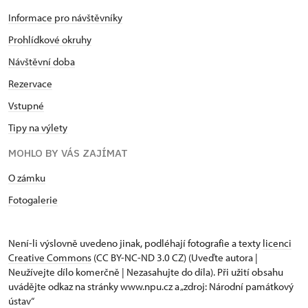
Informace pro návštěvníky
Prohlídkové okruhy
Návštěvní doba
Rezervace
Vstupné
Tipy na výlety
MOHLO BY VÁS ZAJÍMAT
O zámku
Fotogalerie
Není-li výslovně uvedeno jinak, podléhají fotografie a texty
licenci
Creative Commons
(CC BY-NC-ND 3.0 CZ) (Uveďte autora |
Neužívejte dílo komerčně | Nezasahujte do díla). Při užití obsahu
uvádějte odkaz na stránky www.npu.cz a „zdroj: Národní památkový
ústav“