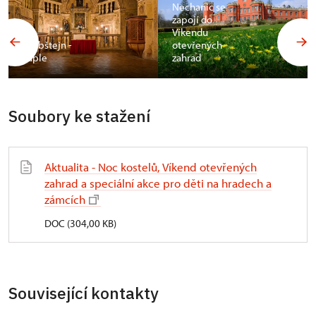
Nechanic se
zapojí do
Víkendu
Grabštejn -
otevřených
kaple
zahrad
Soubory ke stažení
Aktualita - Noc kostelů, Víkend otevřených
zahrad a speciální akce pro děti na hradech a
zámcích
DOC (304,00 KB)
Související kontakty