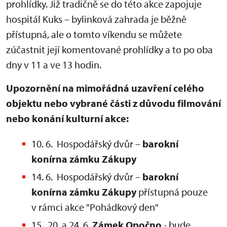
prohlídky. Již tradičně se do této akce zapojuje
hospitál Kuks – bylinková zahrada je běžně
přístupná, ale o tomto víkendu se můžete
zúčastnit její komentované prohlídky a to po oba
dny v 11 a ve 13 hodin.
Upozornění na mimořádná uzavření celého
objektu nebo vybrané části z důvodu filmování
nebo konání kulturní akce:
10. 6. Hospodářský dvůr –
barokní
konírna zámku Zákupy
14. 6. Hospodářský dvůr –
barokní
konírna
zámku Zákupy
přístupná pouze
v rámci akce "Pohádkový den"
15., 20. a 24. 6.
Zámek Opočno
- bude