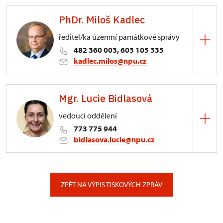
PhDr. Miloš Kadlec
ředitel/ka územní památkové správy
482 360 003, 603 105 335
kadlec.milos@npu.cz
ÚPS na Sychrově
Mgr. Lucie Bidlasová
3/, Sychrov 3
vedoucí oddělení
773 775 944
bidlasova.lucie@npu.cz
ÚPS na Sychrově
Zámecký park 1/, Slatiňany
ZPĚT NA VÝPIS TISKOVÝCH ZPRÁV