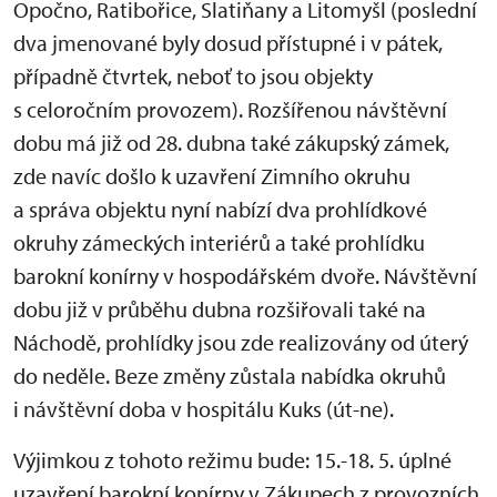
Opočno, Ratibořice, Slatiňany a Litomyšl (poslední
dva jmenované byly dosud přístupné i v pátek,
případně čtvrtek, neboť to jsou objekty
s celoročním provozem). Rozšířenou návštěvní
dobu má již od 28. dubna také zákupský zámek,
zde navíc došlo k uzavření Zimního okruhu
a správa objektu nyní nabízí dva prohlídkové
okruhy zámeckých interiérů a také prohlídku
barokní konírny v hospodářském dvoře. Návštěvní
dobu již v průběhu dubna rozšiřovali také na
Náchodě, prohlídky jsou zde realizovány od úterý
do neděle. Beze změny zůstala nabídka okruhů
i návštěvní doba v hospitálu Kuks (út-ne).
Výjimkou z tohoto režimu bude: 15.-18. 5. úplné
uzavření barokní konírny v Zákupech z provozních