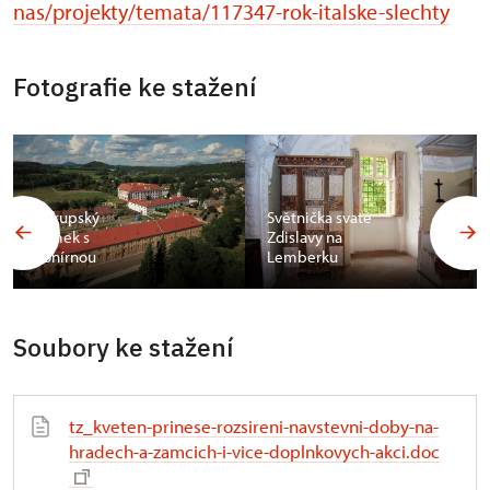
nas/projekty/temata/117347-rok-italske-slechty
Fotografie ke stažení
Zákupský
Světnička svaté
zámek s
Zdislavy na
konírnou
Lemberku
Soubory ke stažení
tz_kveten-prinese-rozsireni-navstevni-doby-na-
hradech-a-zamcich-i-vice-doplnkovych-akci.doc