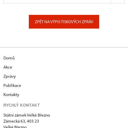
ÚPS na Sychrově
Zámecký park 1/, Slatiňany
ZPĚT NA VÝPIS TISKOVÝCH ZPRÁV
Domů
Akce
Zprávy
Publikace
Kontakty
RYCHLÝ KONTAKT
Státní zámek Velké Březno
Zámecká 63, 403 23
Velké Březno