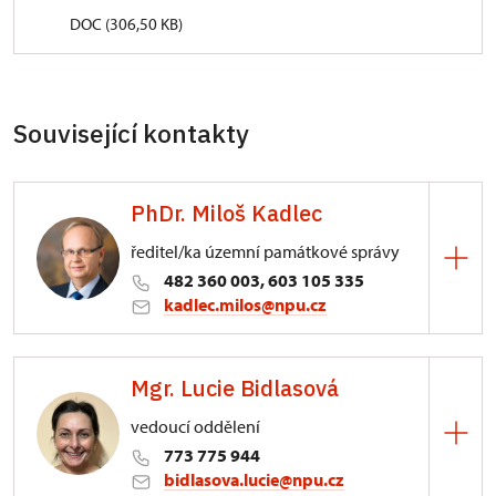
DOC (306,50 KB)
Související kontakty
PhDr. Miloš Kadlec
ředitel/ka územní památkové správy
482 360 003, 603 105 335
kadlec.milos@npu.cz
ÚPS na Sychrově
Mgr. Lucie Bidlasová
3/, Sychrov 3
vedoucí oddělení
773 775 944
bidlasova.lucie@npu.cz