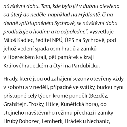
návštěvní dobu. Tam, kde bylo již v dubnu otevřeno
od úterý do neděle, například na Frýdlantě, či na
denně zpřístupněném Sychrově, se návštěvní doba
prodlužuje o hodinu a to odpoledne
“
, vysvětluje
Miloš Kadlec, ředitel NPÚ, ÚPS na Sychrově, pod
jehož vedení spadá osm hradů a zámků
v Libereckém kraji, pět památek v kraji
Královéhradeckém a čtyři na Pardubicku.
Hrady, které jsou od zahájení sezony otevřeny vždy
v sobotu a v neděli, případně ve svátky, budou nyní
přístupné celý týden kromě pondělí (Bezděz,
Grabštejn, Trosky, Litice, Kunětická hora), do
stejného návštěvního režimu přechází i zámky
Hrubý Rohozec, Lemberk, Hrádek u Nechanic,