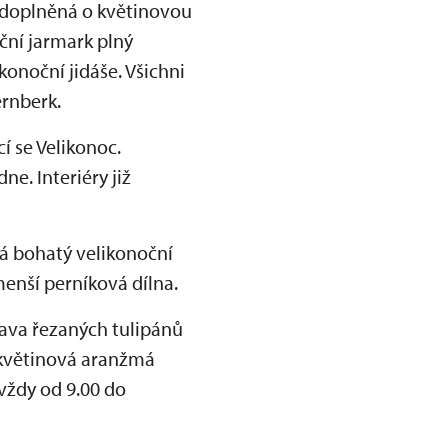
a doplněná o květinovou
ční jarmark plný
konoční jidáše. Všichni
ernberk.
í se Velikonoc.
e. Interiéry již
ká bohatý velikonoční
enší perníková dílna.
tava řezaných tulipánů
 květinová aranžmá
vždy od 9.00 do