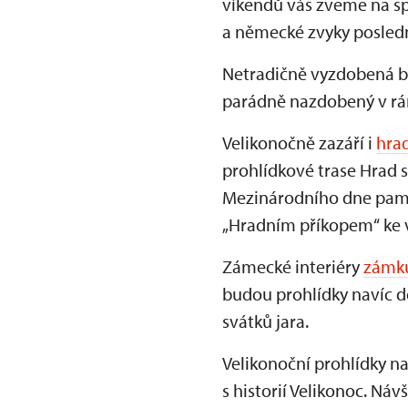
víkendů vás zveme na spe
a německé zvyky posledn
Netradičně vyzdobená b
parádně nazdobený v rámc
Velikonočně zazáří i
hra
prohlídkové trase Hrad s
Mezinárodního dne pamá
„Hradním příkopem“ ke v
Zámecké interiéry
zámku
budou prohlídky navíc d
svátků jara.
Velikonoční prohlídky n
s historií Velikonoc. Ná