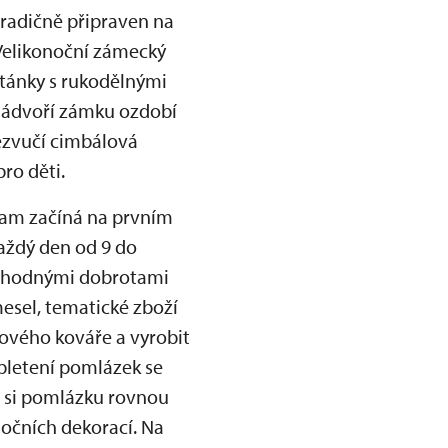
 tradičně připraven na
Velikonoční zámecký
stánky s rukodělnými
 nádvoří zámku ozdobí
zezvučí cimbálová
pro děti.
ram začíná na prvním
Každý den od 9 do
lahodnými dobrotami
mesel, tematické zboží
bového kováře a vyrobit
 pletení pomlázek se
e si pomlázku rovnou
nočních dekorací. Na