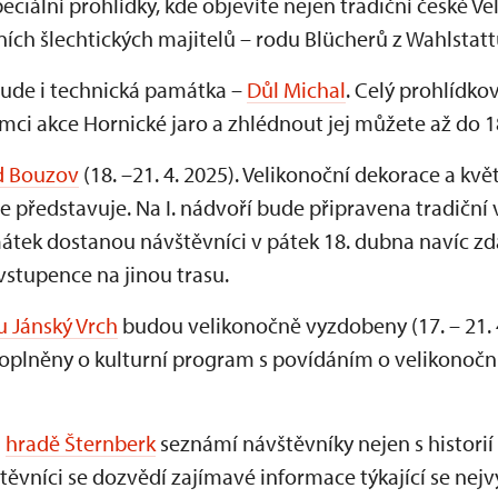
ciální prohlídky, kde objevíte nejen tradiční české Vel
ích šlechtických majitelů – rodu Blücherů z Wahlstatt
ude i technická památka –
Důl Michal
. Celý prohlídkov
i akce Hornické jaro a zhlédnout jej můžete až do 18
d Bouzov
(18. –21. 4. 2025). Velikonoční dekorace a kv
e představuje. Na I. nádvoří bude připravena tradiční 
tek dostanou návštěvníci v pátek 18. dubna navíc zd
stupence na jinou trasu.
 Jánský Vrch
budou velikonočně vyzdobeny (17. – 21. 4.
oplněny o kulturní program s povídáním o velikonočn
a
hradě Šternberk
seznámí návštěvníky nejen s historií
vštěvníci se dozvědí zajímavé informace týkající se ne