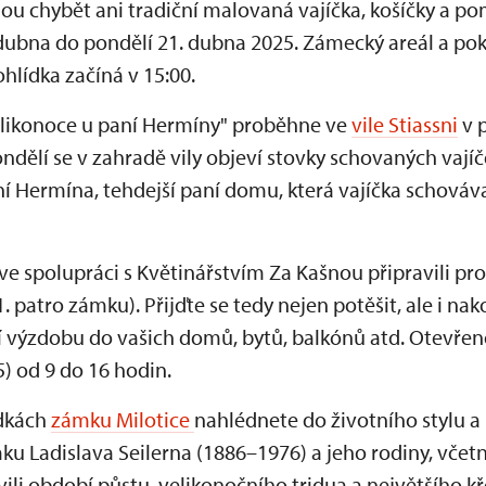
u chybět ani tradiční malovaná vajíčka, košíčky a po
 dubna do pondělí 21. dubna 2025. Zámecký areál a pok
ohlídka začíná v 15:00.
elikonoce u paní Hermíny" proběhne ve
vile Stiassni
v p
ělí se v zahradě vily objeví stovky schovaných vajíček
ní Hermína, tehdejší paní domu, která vajíčka schovával
ve spolupráci s Květinářstvím Za Kašnou připravili pro
patro zámku). Přijďte se tedy nejen potěšit, ale i nak
í výzdobu do vašich domů, bytů, balkónů atd. Otevřen
5) od 9 do 16 hodin.
ídkách
zámku Milotice
nahlédnete do životního stylu 
u Ladislava Seilerna (1886–1976) a jeho rodiny, včetn
ili období půstu, velikonočního tridua a největšího k