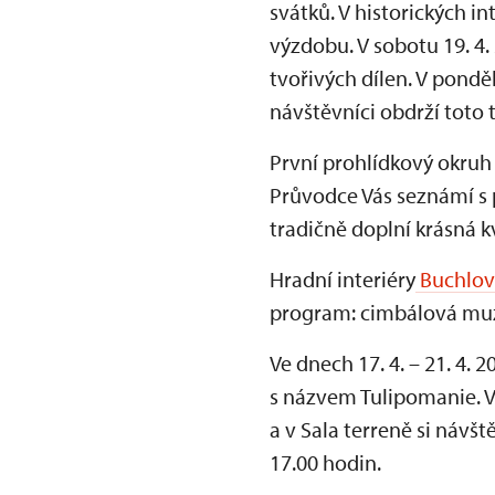
svátků. V historických 
výzdobu. V sobotu 19. 4.
tvořivých dílen. V pondě
návštěvníci obdrží toto 
První prohlídkový okru
Průvodce Vás seznámí s p
tradičně doplní krásná 
Hradní interiéry
Buchlov
program: cimbálová muzi
Ve dnech 17. 4. – 21. 4. 
s názvem Tulipomanie. V
a v Sala terreně si náv
17.00 hodin.