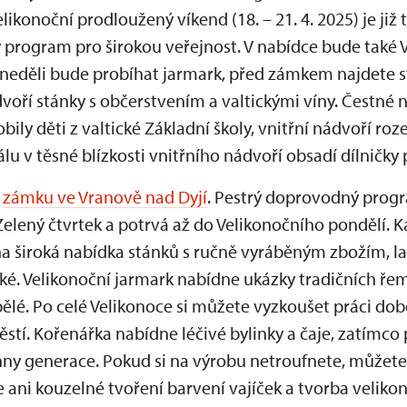
likonoční prodloužený víkend (18. – 21. 4. 2025) je již
program pro širokou veřejnost. V nabídce bude také 
a neděli bude probíhat jarmark, před zámkem najdete 
dvoří stánky s občerstvením a valtickými víny. Čestné
bily děti z valtické Základní školy, vnitřní nádvoří ro
lu v těsné blízkosti vnitřního nádvoří obsadí dílničky 
a
zámku ve Vranově nad Dyjí
. Pestrý doprovodný prog
Zelený čtvrtek a potrvá až do Velikonočního pondělí. 
na široká nabídka stánků s ručně vyráběným zbožím, 
ké. Velikonoční jarmark nabídne ukázky tradičních ře
pělé. Po celé Velikonoce si můžete vyzkoušet práci do
těstí. Kořenářka nabídne léčivé bylinky a čaje, zatímco
ny generace. Pokud si na výrobu netroufnete, můžet
ani kouzelné tvoření barvení vajíček a tvorba veliko