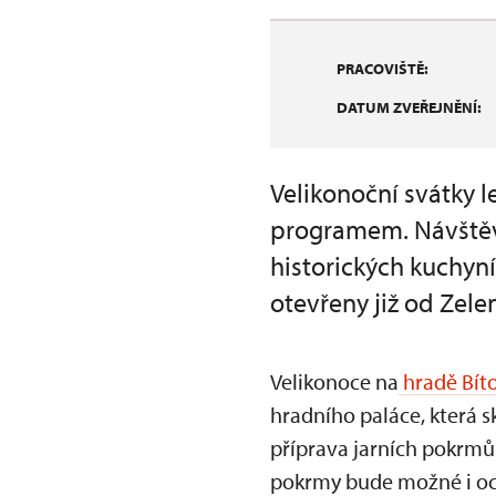
PRACOVIŠTĚ:
DATUM ZVEŘEJNĚNÍ:
Velikonoční svátky l
programem. Návštěvn
historických kuchyní
otevřeny již od Zele
Velikonoce na
hradě Bít
hradního paláce, která s
příprava jarních pokrm
pokrmy bude možné i oc