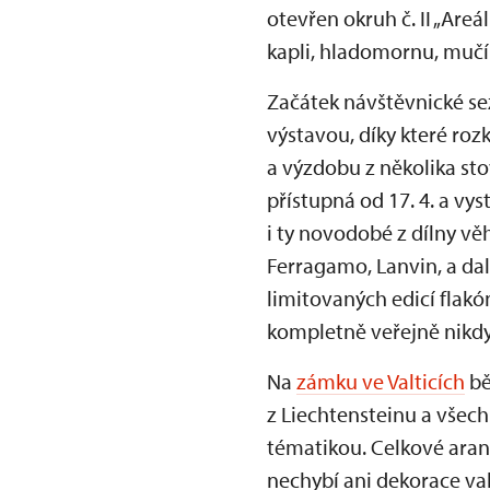
otevřen okruh č. II „Are
kapli, hladomornu, mučí
Začátek návštěvnické se
výstavou, díky které roz
a výzdobu z několika st
přístupná od 17. 4. a vy
i ty novodobé z dílny vě
Ferragamo, Lanvin, a dal
limitovaných edicí flak
kompletně veřejně nikdy
Na
zámku ve Valticích
bě
z Liechtensteinu a všech
tématikou. Celkové aranž
nechybí ani dekorace val