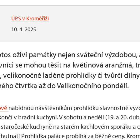
ÚPS v Kroměříži
10. 4. 2025
etos oživí památky nejen sváteční výzdobou, 
íci se mohou těšit na květinová aranžmá, tr
, velikonočně laděné prohlídky či tvůrčí díln
ného čtvrtka až do Velikonočního pondělí.
ově
nabídnou návštěvníkům prohlídku slavnostně vyzd
končí v hradní kuchyni. V sobotu a neděli (19. a 20. 
ů staročeské kuchyně na starém kachlovém sporáku a 
hutnat! Prohlídka paláce probíhá za běžné ceny. Kr