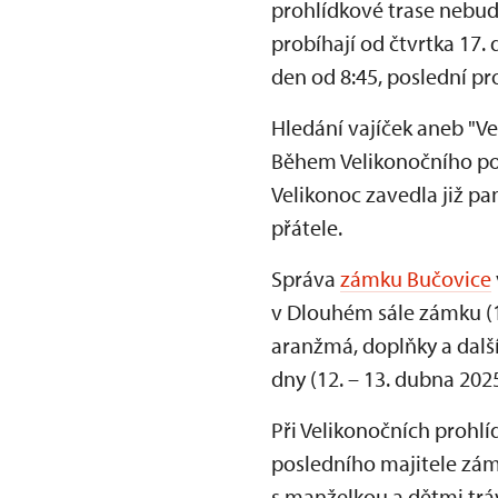
prohlídkové trase nebudo
probíhají od čtvrtka 17.
den od 8:45, poslední pr
Hledání vajíček aneb "V
Během Velikonočního pond
Velikonoc zavedla již pa
přátele.
Správa
zámku Bučovice
v Dlouhém sále zámku (1. 
aranžmá, doplňky a dalš
dny (12. – 13. dubna 202
Při Velikonočních prohl
posledního majitele zámk
s manželkou a dětmi tráv