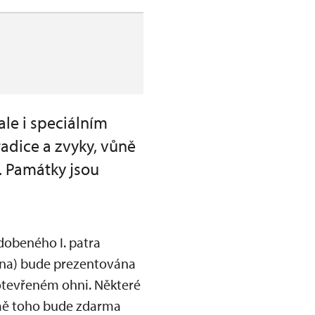
ale i speciálním
adice a zvyky, vůně
y. Památky jsou
obeného I. patra
dubna) bude prezentována
otevřeném ohni. Některé
omě toho bude zdarma