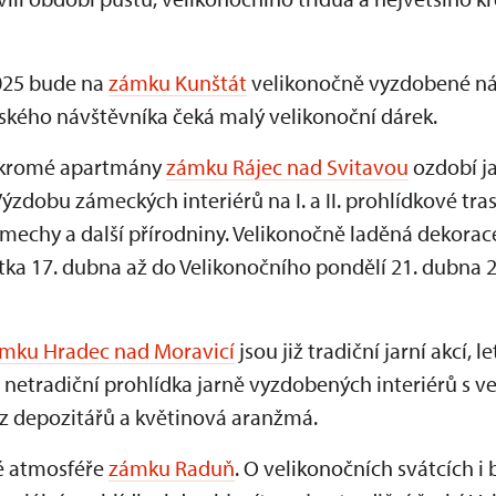
 2025 bude na
zámku Kunštát
velikonočně vyzdobené ná
kého návštěvníka čeká malý velikonoční dárek.
oukromé apartmány
zámku Rájec nad Svitavou
ozdobí ja
Výzdobu zámeckých interiérů na I. a II. prohlídkové tr
 mechy a další přírodniny. Velikonočně laděná dekorac
ka 17. dubna až do Velikonočního pondělí 21. dubna 2
mku Hradec nad Moravicí
jsou již tradiční jarní akcí, le
netradiční prohlídka jarně vyzdobených interiérů s v
z depozitářů a květinová aranžmá.
né atmosféře
zámku Raduň
. O velikonočních svátcích