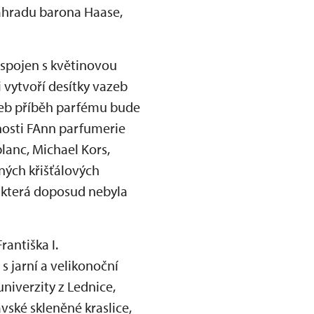
 zahradu barona Haase,
spojen s květinovou
 vytvoří desítky vazeb
aneb příběh parfému bude
čnosti FAnn parfumerie
lanc, Michael Kors,
ných křišťálových
, která doposud nebyla
rantiška I.
s jarní a velikonoční
niverzity z Lednice,
vské skleněné kraslice,