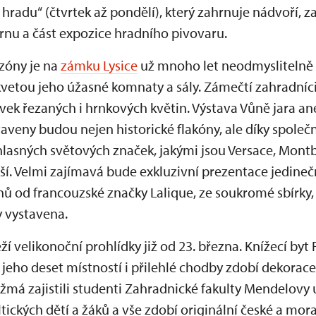
ál hradu“ (čtvrtek až pondělí), který zahrnuje nádvoří,
rnu a část expozice hradního pivovaru.
zóny je na
zámku Lysice
už mnoho let neodmyslitelně 
kvetou jeho úžasné komnaty a sály. Zámečtí zahradníci
ovek řezaných i hrnkových květin. Výstava Vůně jara 
staveny budou nejen historické flakóny, ale díky spole
hlasných světových značek, jakými jsou Versace, Montb
ší. Velmi zajímavá bude exkluzivní prezentace jedineč
ónů od francouzské značky Lalique, ze soukromé sbírky
 vystavena.
ží velikonoční prohlídky již od 23. března. Knížecí byt F
 jeho deset místností i přilehlé chodby zdobí dekorace 
má zajistili studenti Zahradnické fakulty Mendelovy u
tických dětí a žáků a vše zdobí originální české a mora