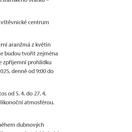
vštěvnické centrum
rní aranžmá z květin
ase budou tvořit zejména
e zpříjemní prohlídku
025, denně od 9:00 do
tos od 5. 4. do 27. 4.
elikonoční atmosférou.
 i během dubnových