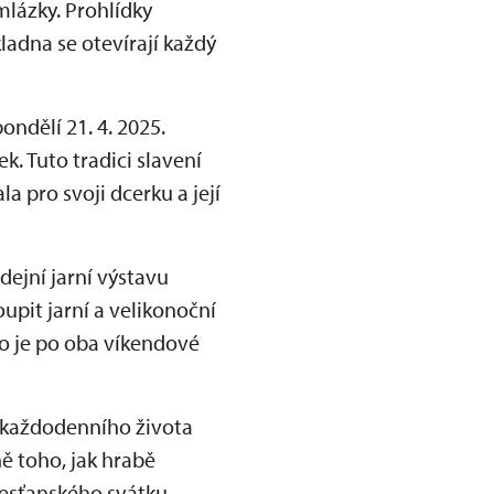
mlázky. Prohlídky
ladna se otevírají každý
ondělí 21. 4. 2025.
. Tuto tradici slavení
a pro svoji dcerku a její
dejní jarní výstavu
oupit jarní a velikonoční
o je po oba víkendové
a každodenního života
ě toho, jak hrabě
řesťanského svátku –