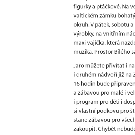
figurky a ptáčkové. Na ve
valtickém zámku bohatý 
okruh. V pátek, sobotu 
výrobky, na vnitřním ná
maxi vajíčka, která nazdo
muzika. Prostor Bílého sá
Jaro můžete přivítat i n
i druhém nádvoří již na 
16 hodin bude připrave
a zábavou pro malé i vel
i program pro děti i dos
si vlastní podkovu pro š
stane zábavou pro všech
zakoupit. Chybět nebude 