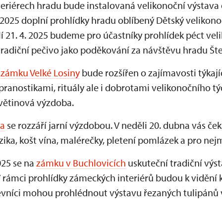
interiérech hradu bude instalovaná velikonoční výstav
 2025 doplní prohlídky hradu oblíbený Dětský velikono
lí 21. 4. 2025 budeme pro účastníky prohlídek péct veli
tradiční pečivo jako poděkování za návštěvu hradu Št
h
zámku Velké Losiny
bude rozšířen o zajímavosti týkajíc
ranostikami, rituály ale i dobrotami velikonočního týdn
květinová výzdoba.
a
se rozzáří jarní výzdobou. V neděli 20. dubna vás če
ka, košt vína, malérečky, pletení pomlázek a pro nejm
2025 se na
zámku v Buchlovicích
uskuteční tradiční výs
 rámci prohlídky zámeckých interiérů budou k vidění
štěvníci mohou prohlédnout výstavu řezaných tulipánů 