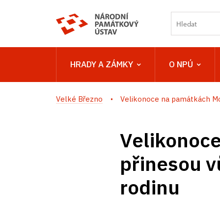
HRADY A ZÁMKY
O NPÚ
Velké Březno
Velikonoce na památkách Mor
Velikonoce
přinesou vů
rodinu