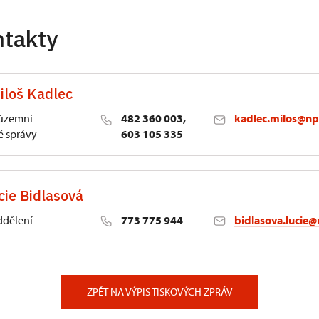
ntakty
iloš Kadlec
 územní
482 360 003,
kadlec.milos@np
 správy
603 105 335
cie Bidlasová
ddělení
773 775 944
bidlasova.lucie@
 Slatiňany
ZPĚT NA VÝPIS TISKOVÝCH ZPRÁV