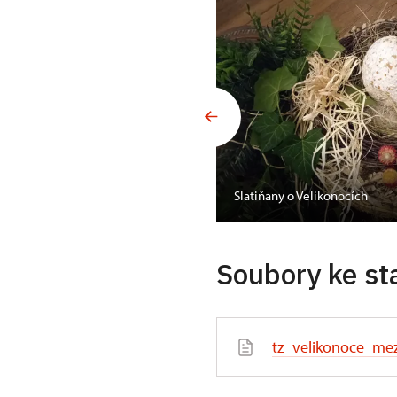
Slatiňany o Velikonocích
Soubory ke st
tz_velikonoce_me