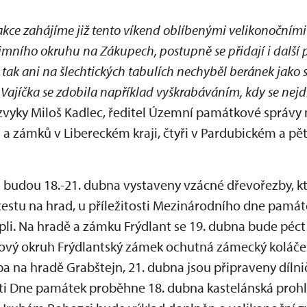
akce zahájíme již tento víkend oblíbenými velikonočními
mního okruhu na Zákupech, postupně se přidají i další 
tak ani na šlechtických tabulích nechyběl beránek jako s
 Vajíčka se zdobila například vyškrabáváním, kdy se nejd
e zvyky Miloš Kadlec, ředitel Územní památkové správy
a zámků v Libereckém kraji, čtyři v Pardubickém a pět
i budou 18.-21. dubna vystaveny vzácné dřevořezby, kt
cestu na hrad, u příležitosti Mezinárodního dne památ
pli. Na hradě a zámku Frýdlant se 19. dubna bude péct
kový okruh Frýdlantský zámek ochutná zámecký koláček
a na hradě Grabštejn, 21. dubna jsou připraveny dílni
osti Dne památek proběhne 18. dubna kastelánská proh