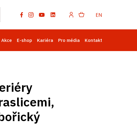
EN
Akce
E-shop
Kariéra
Pro média
Kontakt
eriéry
aslicemi,
ibořický