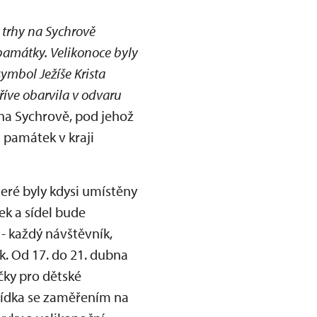
 trhy na Sychrově
památky. Velikonoce byly
ymbol Ježíše Krista
říve obarvila v odvaru
 na Sychrově, pod jehož
 památek v kraji
eré byly kdysi umístěny
ek a sídel bude
 - každý návštěvník,
. Od 17. do 21. dubna
čky pro dětské
lídka se zaměřením na