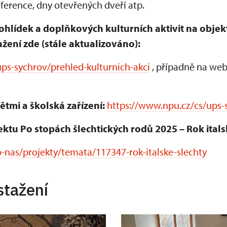
erence, dny otevřených dveří atp.
ohlídek a doplňkových kulturních aktivit na obje
žení zde (stále aktualizováno):
ps-sychrov/prehled-kulturnich-akci
, případně na web
ětmi a školská zařízení:
https://www.npu.cz/cs/ups-
ektu Po stopách šlechtických rodů 2025 – Rok itals
-nas/projekty/temata/117347-rok-italske-slechty
stažení