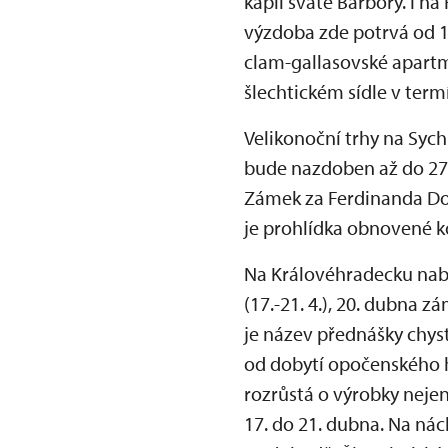
kapli svaté Barbory. I 
výzdoba zde potrvá od 1
clam-gallasovské apartm
šlechtickém sídle v term
Velikonoční trhy na Syc
bude nazdoben až do 27.
Zámek za Ferdinanda Dob
je prohlídka obnovené 
Na Královéhradecku nabí
(17.-21. 4.), 20. dubna 
je název přednášky chyst
od dobytí opočenského hr
rozrůstá o výrobky neje
17. do 21. dubna. Na ná