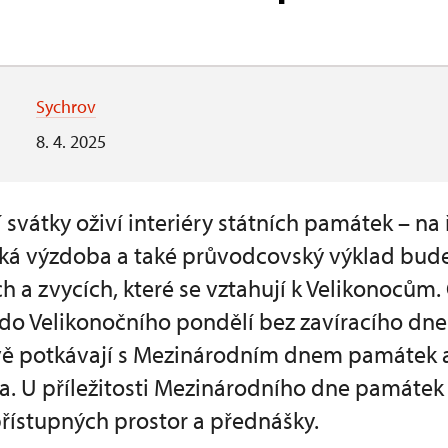
Sychrov
8. 4. 2025
ní svátky oživí interiéry státních památek – n
cká výzdoba a také průvodcovský výklad bud
ch a zvycích, které se vztahují k Velikonoců
do Velikonočního pondělí bez zavíracího dne.
ě potkávají s Mezinárodním dnem památek a 
a. U příležitosti Mezinárodního dne památek
řístupných prostor a přednášky.