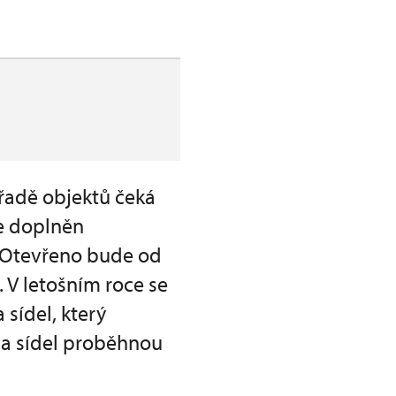
a řadě objektů čeká
e doplněn
m. Otevřeno bude od
 V letošním roce se
sídel, který
 a sídel proběhnou