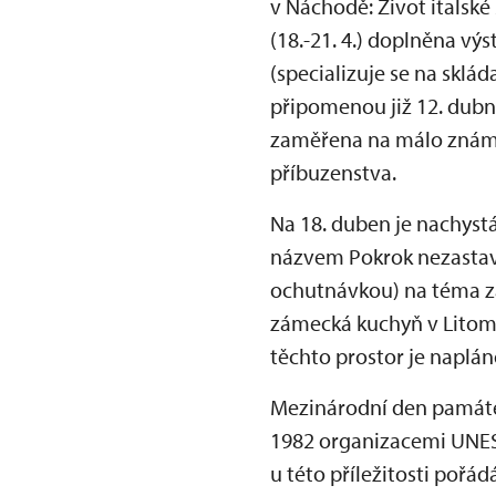
v Náchodě: Život italské
(18.-21. 4.) doplněna v
(specializuje se na skl
připomenou již 12. dubn
zaměřena na málo známé,
příbuzenstva.
Na 18. duben je nachyst
názvem Pokrok nezastavíš
ochutnávkou) na téma z
zámecká kuchyň v Litomy
těchto prostor je napláno
Mezinárodní den památek
1982 organizacemi UNES
u této příležitosti pořá