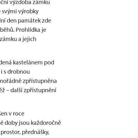
onoční výzdoba zámku
e svými výrobky
odní den památek zde
běhů. Prohlídka je
zámku a jejich
edená kastelánem pod
 i s drobnou
imořádně zpřístupněna
ž – další zpřístupnění
šen v roce
té doby jsou každoročně
 prostor, přednášky,