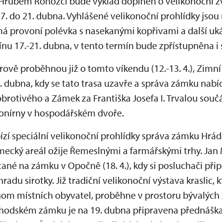
na Hrubém Rohozci bude výklad doplněn o velikonoční z
7. do 21. dubna. Vyhlášené velikonoční prohlídky jso
á provoní polévka s nasekanými kopřivami a další u
ínu 17.-21. dubna, v tento termín bude zpřístupněna i
hrově proběhnou již o tomto víkendu (12.-13. 4.), Zim
 dubna, kdy se tato trasa uzavře a správa zámku nab
rotivého a Zámek za Františka Josefa I. Trvalou souč
konírny v hospodářském dvoře.
zí speciální velikonoční prohlídky správa zámku Hrá
zámecký areál ožije Řemeslnými a farmářskými trhy. Ja
ané na zámku v Opočně (18. 4.), kdy si posluchači při
adu sirotky. Již tradiční velikonoční výstava kraslic, 
nom místních obyvatel, proběhne v prostoru bývalýc
chodském zámku je na 19. dubna připravena přednášk