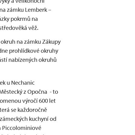
vyky a velikonoční
u na zámku Lemberk –
kázky pokrmů na
 středověká věž.
ní okruh na zámku Zákupy
ídne prohlídkové okruhy
ástí nabízených okruhů
dek u Nechanic
n Městecký z Opočna - to
pomenou výročí 600 let
která se každoročně
h zámeckých kuchyní od
a Piccolominiové