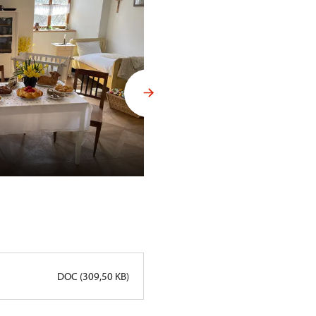
Velikonoční Hrádek u Nechani
DOC (309,50 KB)