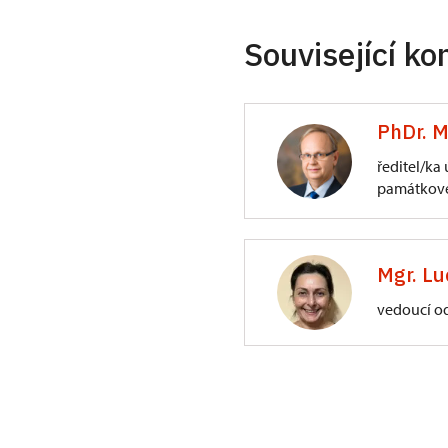
Související ko
PhDr. M
ředitel/ka
památkové
ÚPS na Sychrově
3/, Sychrov 3
Mgr. Lu
vedoucí o
ÚPS na Sychrově
Zámecký park 1/,