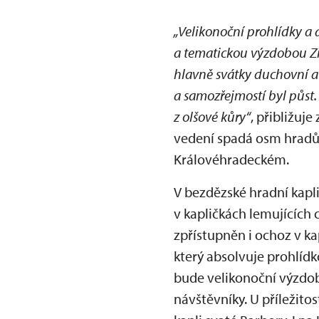
„Velikonoční prohlídky a 
a tematickou výzdobou Zi
hlavně svátky duchovní a 
a samozřejmostí byl půst.
z olšové kůry“
, přibližuj
vedení spadá osm hradů 
Královéhradeckém.
V bezdězské hradní kapl
v kapličkách lemujících 
zpřístupněn i ochoz v ka
který absolvuje prohlíd
bude velikonoční výzdob
návštěvníky. U příležit