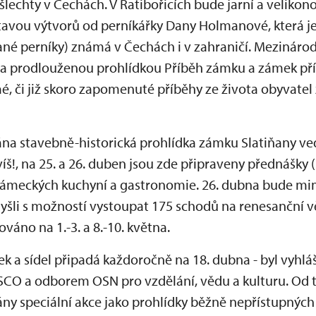
 šlechty v Čechách. V Ratibořicích bude jarní a velik
ýstavou výtvorů od perníkářky Dany Holmanové, která j
ádané perníky) známá v Čechách i v zahraničí. Mezinár
a prodlouženou prohlídkou Příběh zámku a zámek pří
 či již skoro zapomenuté příběhy ze života obyvatel 
ána stavebně-historická prohlídka zámku Slatiňany v
!, na 25. a 26. duben jsou zde připraveny přednášky (
ámeckých kuchyní a gastronomie. 26. dubna bude m
šli s možností vystoupat 175 schodů na renesanční vě
váno na 1.-3. a 8.-10. května.
 a sídel připadá každoročně na 18. dubna - byl vyhlá
CO a odborem OSN pro vzdělání, vědu a kulturu. Od 
dány speciální akce jako prohlídky běžně nepřístupných