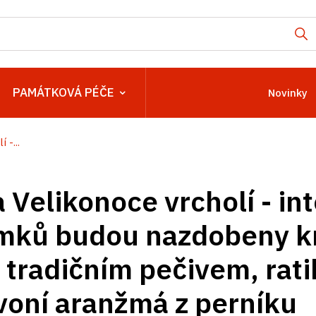
PAMÁTKOVÁ PÉČE
Novinky
 -...
 Velikonoce vrcholí - int
mků budou nazdobeny kr
i tradičním pečivem, rat
oní aranžmá z perníku