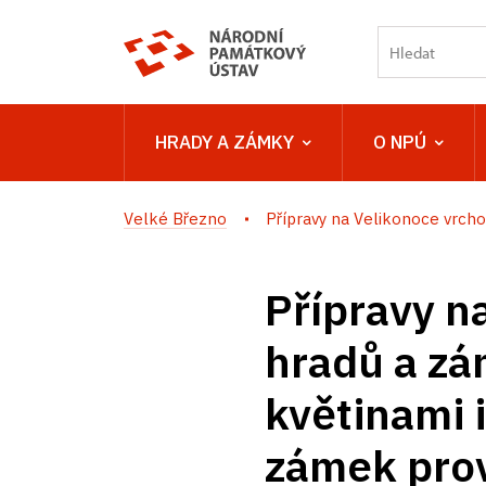
HRADY A ZÁMKY
O NPÚ
Velké Březno
Přípravy na Velikonoce vrcholí
Přípravy na
hradů a zá
květinami 
zámek prov