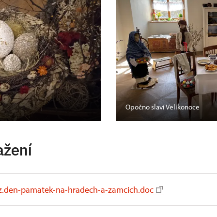
Opočno slaví Velikonoce
ažení
z.den-pamatek-na-hradech-a-zamcich.doc