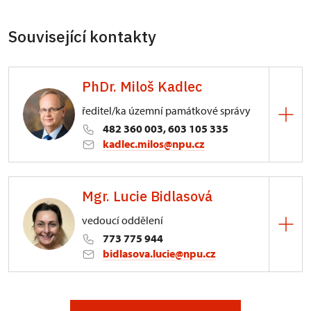
Související kontakty
PhDr. Miloš Kadlec
ředitel/ka územní památkové správy
482 360 003, 603 105 335
kadlec.milos@npu.cz
ÚPS na Sychrově
Mgr. Lucie Bidlasová
3/, Sychrov 3
vedoucí oddělení
773 775 944
bidlasova.lucie@npu.cz
ÚPS na Sychrově
Zámecký park 1/, Slatiňany