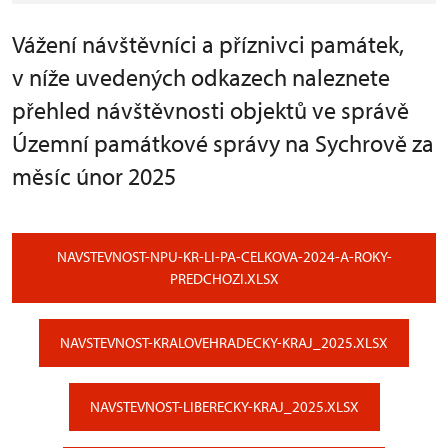
Vážení návštěvníci a příznivci památek,
v níže uvedených odkazech naleznete
přehled návštěvnosti objektů ve správě
Územní památkové správy na Sychrově za
měsíc únor 2025
NAVSTEVNOST-NPU-KR-LI-PA-CELKOVA-2024-A-ROKY-
PREDCHOZI.XLSX
NAVSTEVNOST-KRALOVEHRADECKY-KRAJ_2025.XLSX
NAVSTEVNOST-LIBERECKY-KRAJ_2025.XLSX