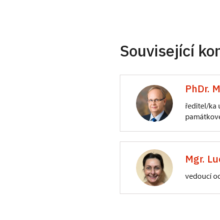
Související ko
PhDr. M
ředitel/ka
památkové
ÚPS na Sychrově
3/, Sychrov 3
Mgr. Lu
vedoucí o
ÚPS na Sychrově
Zámecký park 1/,