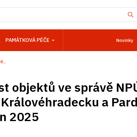
PAMÁTKOVÁ PÉČE
Novinky
...
t objektů ve správě NP
 Královéhradecku a Par
en 2025