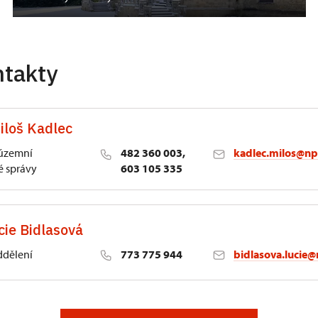
ntakty
iloš Kadlec
 územní
482 360 003,
kadlec.milos@np
 správy
603 105 335
cie Bidlasová
ddělení
773 775 944
bidlasova.lucie@
 Slatiňany