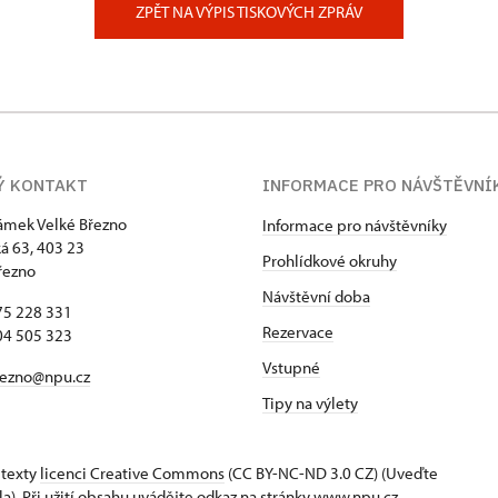
ZPĚT NA VÝPIS TISKOVÝCH ZPRÁV
Ý KONTAKT
INFORMACE PRO NÁVŠTĚVNÍ
zámek Velké Březno
Informace pro návštěvníky
 63, 403 23
Prohlídkové okruhy
řezno
Návštěvní doba
75 228 331
Rezervace
04 505 323
Vstupné
rezno@npu.cz
Tipy na výlety
 texty
licenci Creative Commons
(CC BY-NC-ND 3.0 CZ) (Uveďte
la). Při užití obsahu uvádějte odkaz na stránky www.npu.cz