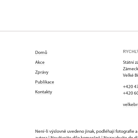
RYCHL
Domů
Akce
Státní 
Zámecká
Zprávy
Velké B
Publikace
+420 4
Kontakty
+420 6
velkeb
Není-li výslovně uvedeno jinak, podléhají fotografie a
autora | Neužívejte dílo komerčně | Nezasahujte do dí