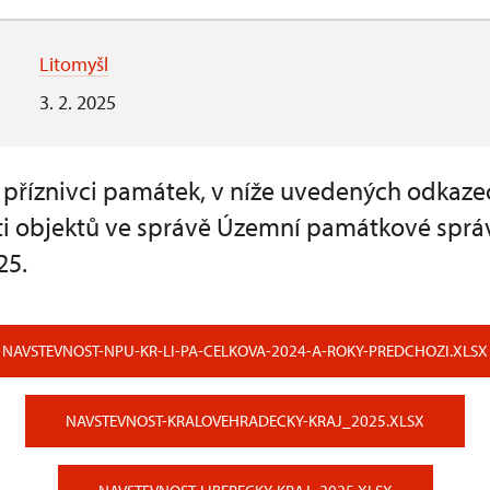
Litomyšl
3. 2. 2025
a příznivci památek, v níže uvedených odkaze
i objektů ve správě Územní památkové sprá
25.
NAVSTEVNOST-NPU-KR-LI-PA-CELKOVA-2024-A-ROKY-PREDCHOZI.XLSX
NAVSTEVNOST-KRALOVEHRADECKY-KRAJ_2025.XLSX