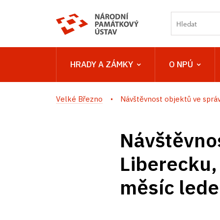
HRADY A ZÁMKY
O NPÚ
Velké Březno
Návštěvnost objektů ve správě
Návštěvnos
Liberecku,
měsíc led