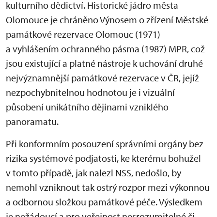
kulturního dědictví. Historické jádro města
Olomouce je chráněno Výnosem o zřízení Městské
památkové rezervace Olomouc (1971)
a vyhlášením ochranného pásma (1987) MPR, což
jsou existující a platné nástroje k uchování druhé
nejvýznamnější památkové rezervace v ČR, jejíž
nezpochybnitelnou hodnotou je i vizuální
působení unikátního dějinami vzniklého
panoramatu.
Při konformním posouzení správními orgány bez
rizika systémové podjatosti, ke kterému bohužel
v tomto případě, jak nalezl NSS, nedošlo, by
nemohl vzniknout tak ostrý rozpor mezi výkonnou
a odbornou složkou památkové péče. Výsledkem
je nežádoucí a pro veřejnost nesrozumitelné či