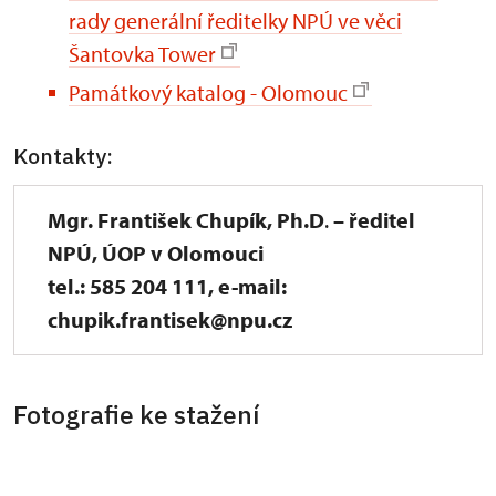
rady generální ředitelky NPÚ ve věci
Šantovka Tower
Památkový katalog - Olomouc
Kontakty:
Mgr. František Chupík, Ph.D
.
– ředitel
NPÚ, ÚOP v Olomouci
tel.: 585 204 111, e-mail:
chupik.frantisek@npu.cz
Fotografie ke stažení