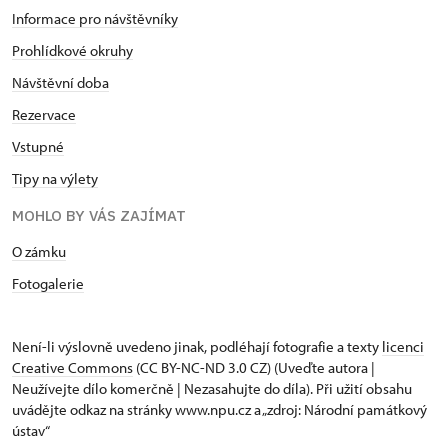
Informace pro návštěvníky
Prohlídkové okruhy
Návštěvní doba
Rezervace
Vstupné
Tipy na výlety
MOHLO BY VÁS ZAJÍMAT
O zámku
Fotogalerie
Není-li výslovně uvedeno jinak, podléhají fotografie a texty
licenci
Creative Commons
(CC BY-NC-ND 3.0 CZ) (Uveďte autora |
Neužívejte dílo komerčně | Nezasahujte do díla). Při užití obsahu
uvádějte odkaz na stránky www.npu.cz a „zdroj: Národní památkový
ústav“