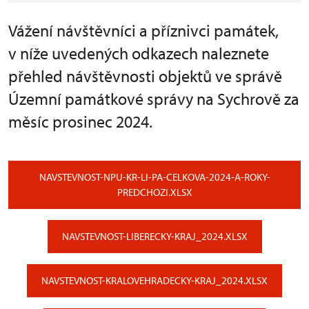
Vážení návštěvníci a příznivci památek,
v níže uvedených odkazech naleznete
přehled návštěvnosti objektů ve správě
Územní památkové správy na Sychrově za
měsíc prosinec 2024.
NAVSTEVNOST-NPU-KR-LI-PA-CELKOVA-2024-A-ROKY-
PREDCHOZI.XLSX
NAVSTEVNOST-LIBERECKY-KRAJ_2024.XLSX
NAVSTEVNOST-KRALOVEHRADECKY-KRAJ_2024.XLSX