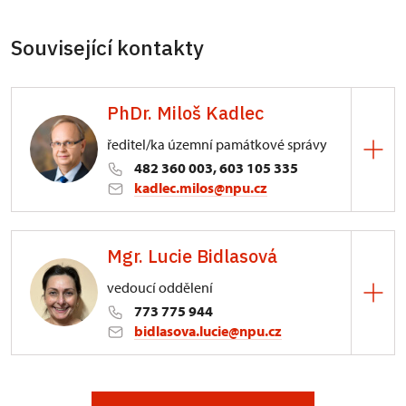
Související kontakty
PhDr. Miloš Kadlec
ředitel/ka územní památkové správy
482 360 003, 603 105 335
kadlec.milos@npu.cz
ÚPS na Sychrově
Mgr. Lucie Bidlasová
3/, Sychrov 3
vedoucí oddělení
773 775 944
bidlasova.lucie@npu.cz
ÚPS na Sychrově
Zámecký park 1/, Slatiňany