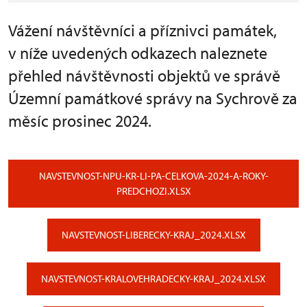
Vážení návštěvníci a příznivci památek,
v níže uvedených odkazech naleznete
přehled návštěvnosti objektů ve správě
Územní památkové správy na Sychrově za
měsíc prosinec 2024.
NAVSTEVNOST-NPU-KR-LI-PA-CELKOVA-2024-A-ROKY-
PREDCHOZI.XLSX
NAVSTEVNOST-LIBERECKY-KRAJ_2024.XLSX
NAVSTEVNOST-KRALOVEHRADECKY-KRAJ_2024.XLSX