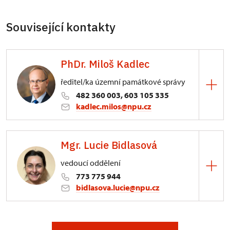
Související kontakty
PhDr. Miloš Kadlec
ředitel/ka územní památkové správy
482 360 003, 603 105 335
kadlec.milos@npu.cz
ÚPS na Sychrově
Mgr. Lucie Bidlasová
3/, Sychrov 3
vedoucí oddělení
773 775 944
bidlasova.lucie@npu.cz
ÚPS na Sychrově
Zámecký park 1/, Slatiňany