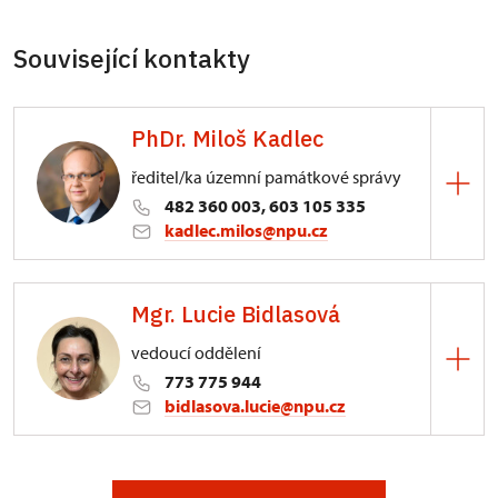
Související kontakty
PhDr. Miloš Kadlec
ředitel/ka územní památkové správy
482 360 003, 603 105 335
kadlec.milos@npu.cz
ÚPS na Sychrově
Mgr. Lucie Bidlasová
3/, Sychrov 3
vedoucí oddělení
773 775 944
bidlasova.lucie@npu.cz
ÚPS na Sychrově
Zámecký park 1/, Slatiňany