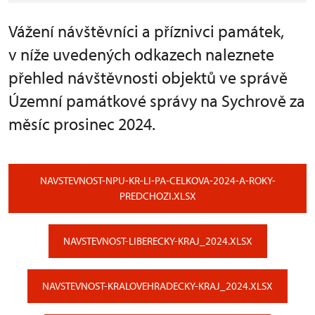
Vážení návštěvníci a příznivci památek,
v níže uvedených odkazech naleznete
přehled návštěvnosti objektů ve správě
Územní památkové správy na Sychrově za
měsíc prosinec 2024.
NAVSTEVNOST-NPU-KR-LI-PA-CELKOVA-2024-A-ROKY-
PREDCHOZI.XLSX
NAVSTEVNOST-LIBERECKY-KRAJ_2024.XLSX
NAVSTEVNOST-KRALOVEHRADECKY-KRAJ_2024.XLSX