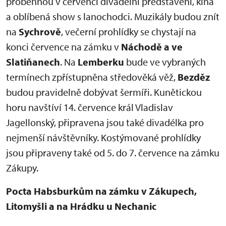
proběhnou v červenci divadelní představení, kina
a oblíbená show s lanochodci. Muzikály budou znít
na
Sychrově
, večerní prohlídky se chystají na
konci července na zámku v
Náchodě a ve
Slatiňanech
. Na
Lemberku
bude ve vybraných
termínech zpřístupněna středověká věž,
Bezděz
budou pravidelně dobývat šermíři. Kunětickou
horu navštíví 14. července král Vladislav
Jagellonský, připravena jsou také divadélka pro
nejmenší návštěvníky. Kostýmované prohlídky
jsou připraveny také od 5. do 7. července na zámku
Zákupy.
Pocta Habsburkům na zámku v Zákupech,
Litomyšli a na Hrádku u Nechanic