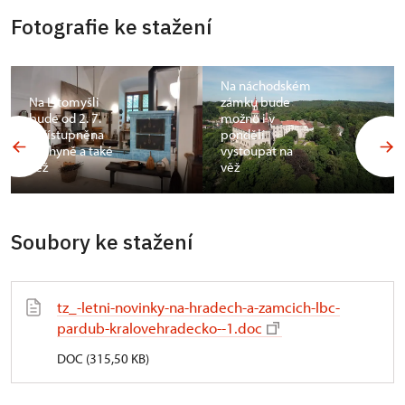
Fotografie ke stažení
Na náchodském
Na Litomyšli
zámku bude
bude od 2. 7.
možno i v
zpřístupněna
pondělí
kuchyně a také
vystoupat na
věž
věž
Soubory ke stažení
tz_-letni-novinky-na-hradech-a-zamcich-lbc-
pardub-kralovehradecko--1.doc
DOC (315,50 KB)