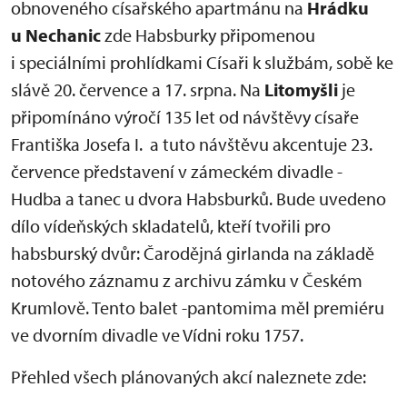
obnoveného císařského apartmánu na
Hrádku
u Nechanic
zde Habsburky připomenou
i speciálními prohlídkami Císaři k službám, sobě ke
slávě 20. července a 17. srpna. Na
Litomyšli
je
připomínáno výročí 135 let od návštěvy císaře
Františka Josefa I. a tuto návštěvu akcentuje 23.
července představení v zámeckém divadle -
Hudba a tanec u dvora Habsburků. Bude uvedeno
dílo vídeňských skladatelů, kteří tvořili pro
habsburský dvůr: Čarodějná girlanda na základě
notového záznamu z archivu zámku v Českém
Krumlově. Tento balet -pantomima měl premiéru
ve dvorním divadle ve Vídni roku 1757.
Přehled všech plánovaných akcí naleznete zde: