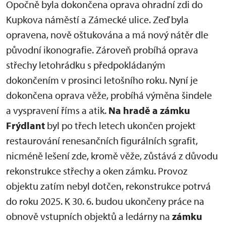
Opočně byla dokončena oprava ohradní zdi do
Kupkova náměstí a Zámecké ulice. Zeď byla
opravena, nově oštukována a má nový nátěr dle
původní ikonografie. Zároveň probíhá oprava
střechy letohrádku s předpokládaným
dokončením v prosinci letošního roku. Nyní je
dokončena oprava věže, probíhá výměna šindele
a vyspravení říms a atik.
Na hradě a zámku
Frýdlant
byl po třech letech ukončen projekt
restaurování renesančních figurálních sgrafit,
nicméně lešení zde, kromě věže, zůstává z důvodu
rekonstrukce střechy a oken zámku. Provoz
objektu zatím nebyl dotčen, rekonstrukce potrvá
do roku 2025. K 30. 6. budou ukončeny práce na
obnově vstupních objektů a ledárny na
zámku