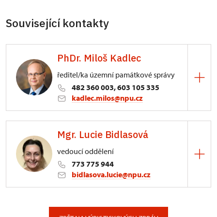
Související kontakty
PhDr. Miloš Kadlec
ředitel/ka územní památkové správy
482 360 003, 603 105 335
kadlec.milos@npu.cz
ÚPS na Sychrově
Mgr. Lucie Bidlasová
3/, Sychrov 3
vedoucí oddělení
773 775 944
bidlasova.lucie@npu.cz
ÚPS na Sychrově
Zámecký park 1/, Slatiňany