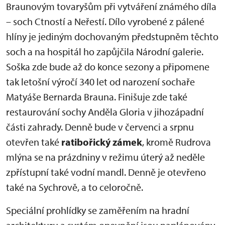
Braunovým tovaryšům při vytváření známého díla
– soch Ctností a Neřestí. Dílo vyrobené z pálené
hlíny je jediným dochovaným předstupněm těchto
soch a na hospitál ho zapůjčila Národní galerie.
Soška zde bude až do konce sezony a připomene
tak letošní výročí 340 let od narození sochaře
Matyáše Bernarda Brauna. Finišuje zde také
restaurování sochy Anděla Gloria v jihozápadní
části zahrady. Denně bude v červenci a srpnu
otevřen také
ratibořický zámek
, kromě Rudrova
mlýna se na prázdniny v režimu úterý až neděle
zpřístupní také vodní mandl. Denně je otevřeno
také na Sychrově, a to celoročně.
Speciální prohlídky se zaměřením na hradní