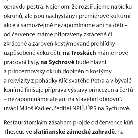
opravdu pestrá. Nejenom, že rozšiřujeme nabídku
okruhů, ale jsou nachystány i premiérové kulturní
akce a samozřejmě nezapomínáme ani na děti –
od července máme připraveny zkrácené či
zkrácené a zároveň kostýmované prohlídky
uzpůsobené věku dětí,
na Troskách
máme nové
pracovní listy,
na Sychrově
bude hlavní
a princeznovský okruh doplněn o kostýmy
a rekvizity z pohádky Klíč svatého Petra a v bývalé
konírně finišuje příprava výstavy princezen a čertů
– nezapomínáme ale ani na stavební obnovu“,
uvádí Miloš Kadlec, ředitel NPÚ, ÚPS na Sychrově.
Restaurátorským zásahem projde od července kůň
Theseus ve
slatiňanské zámecké zahradě
, na