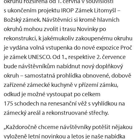
okruhů rozšířena od 1. června v souvislosti
s ukončením projektu IROP Zámek Litomyšl –
Božský zámek. Návštěvníci si kromě hlavních
okruhů mohou zvolit i trasu Novinky po
rekonstrukci, k jakémukoliv zakoupenému okruhu
je vydána volná vstupenka do nové expozice Proč
je zámek UNESCO. Od 1., respektive 2. července
bude návštěvníkům nabídnut nový doplňkový
okruh – samostatná prohlídka obnovené, dobově
zařízené zámecké kuchyně v přízemí zámku,
odkud je možné vystoupat po celkem
175 schodech na renesanční věž s vyhlídkou na
zámecký areál a rekonstruované střechy.
„Každoročně chceme návštěvníky potěšit nějakou
vyloženě letní novinkou a letos je naše nabídka