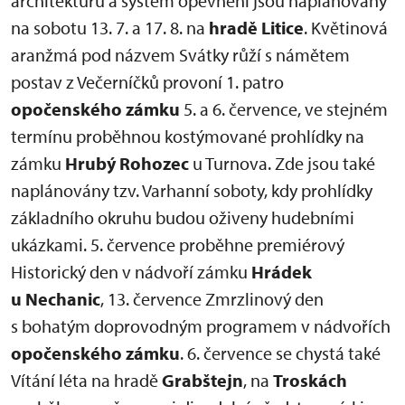
architekturu a systém opevnění jsou naplánovány
na sobotu 13. 7. a 17. 8. na
hradě Litice
. Květinová
aranžmá pod názvem Svátky růží s námětem
postav z Večerníčků provoní 1. patro
opočenského zámku
5. a 6. července, ve stejném
termínu proběhnou kostýmované prohlídky na
zámku
Hrubý Rohozec
u Turnova. Zde jsou také
naplánovány tzv. Varhanní soboty, kdy prohlídky
základního okruhu budou oživeny hudebními
ukázkami. 5. července proběhne premiérový
Historický den v nádvoří zámku
Hrádek
u Nechanic
, 13. července Zmrzlinový den
s bohatým doprovodným programem v nádvořích
opočenského zámku
. 6. července se chystá také
Vítání léta na hradě
Grabštejn
, na
Troskách