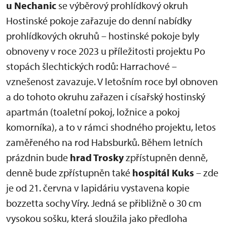
u Nechanic
se výběrový prohlídkový okruh
Hostinské pokoje zařazuje do denní nabídky
prohlídkových okruhů – hostinské pokoje byly
obnoveny v roce 2023 u příležitosti projektu Po
stopách šlechtických rodů: Harrachové –
vznešenost zavazuje. V letošním roce byl obnoven
a do tohoto okruhu zařazen i císařský hostinský
apartmán (toaletní pokoj, ložnice a pokoj
komorníka), a to v rámci shodného projektu, letos
zaměřeného na rod Habsburků. Během letních
prázdnin bude
hrad Trosky
zpřístupněn denně,
denně bude zpřístupněn také
hospitál Kuks
– zde
je od 21. června v lapidáriu vystavena kopie
bozzetta sochy Víry. Jedná se přibližně o 30 cm
vysokou sošku, která sloužila jako předloha