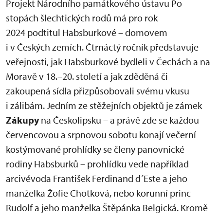
Projekt Národního památkového ústavu Po
stopách šlechtických rodů má pro rok
2024 podtitul Habsburkové – domovem
i v Českých zemích. Čtrnáctý ročník představuje
veřejnosti, jak Habsburkové bydleli v Čechách a na
Moravě v 18.–20. století a jak zděděná či
zakoupená sídla přizpůsobovali svému vkusu
i zálibám. Jedním ze stěžejních objektů je zámek
Zákupy
na Českolipsku – a právě zde se každou
červencovou a srpnovou sobotu konají večerní
kostýmované prohlídky se členy panovnické
rodiny Habsburků – prohlídku vede například
arcivévoda František Ferdinand d´Este a jeho
manželka Žofie Chotková, nebo korunní princ
Rudolf a jeho manželka Štěpánka Belgická. Kromě