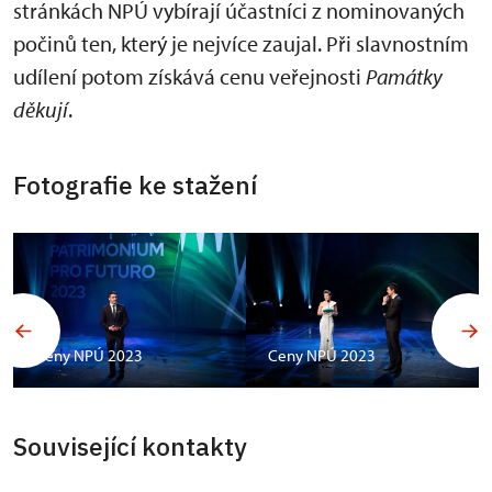
stránkách NPÚ vybírají účastníci z nominovaných
počinů ten, který je nejvíce zaujal. Při slavnostním
udílení potom získává cenu veřejnosti
Památky
děkují
.
Fotografie ke stažení
Ceny NPÚ 2023
Ceny NPÚ 2023
C
Související kontakty