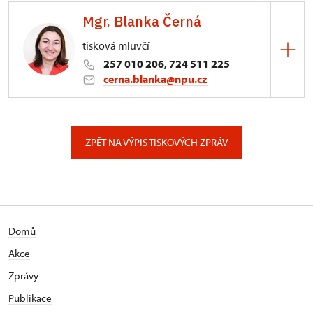
Mgr. Blanka Černá
tisková mluvčí
257 010 206, 724 511 225
cerna.blanka@npu.cz
Generální ředitelství NPÚ
Valdštejnské náměstí 162/3, Praha
ZPĚT NA VÝPIS TISKOVÝCH ZPRÁV
Domů
Akce
Zprávy
Publikace