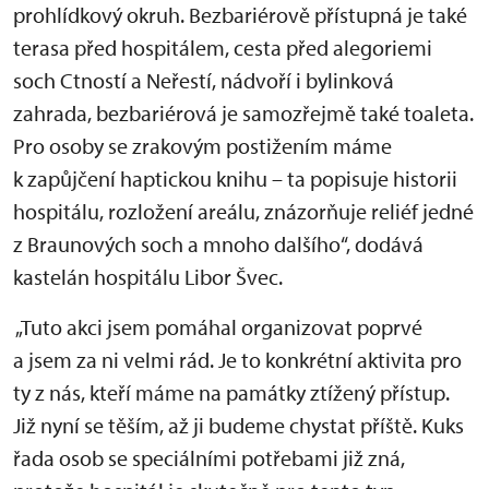
prohlídkový okruh. Bezbariérově přístupná je také
terasa před hospitálem, cesta před alegoriemi
soch Ctností a Neřestí, nádvoří i bylinková
zahrada, bezbariérová je samozřejmě také toaleta.
Pro osoby se zrakovým postižením máme
k zapůjčení haptickou knihu – ta popisuje historii
hospitálu, rozložení areálu, znázorňuje reliéf jedné
z Braunových soch a mnoho dalšího“, dodává
kastelán hospitálu Libor Švec.
„Tuto akci jsem pomáhal organizovat poprvé
a jsem za ni velmi rád. Je to konkrétní aktivita pro
ty z nás, kteří máme na památky ztížený přístup.
Již nyní se těším, až ji budeme chystat příště. Kuks
řada osob se speciálními potřebami již zná,