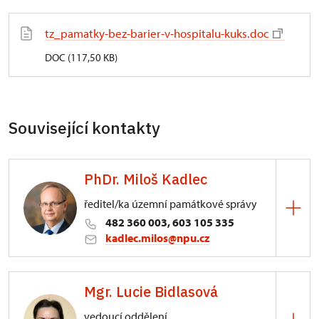
tz_pamatky-bez-barier-v-hospitalu-kuks.doc
DOC (117,50 KB)
Související kontakty
PhDr. Miloš Kadlec
ředitel/ka územní památkové správy
482 360 003, 603 105 335
kadlec.milos@npu.cz
ÚPS na Sychrově
Mgr. Lucie Bidlasová
3/, Sychrov 3
vedoucí oddělení