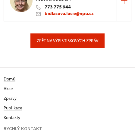
773 775 944
bidlasova.lucie@npu.cz
ÚPS na Sychrově
Zámecký park 1/, Slatiňany
ZPĚT NA VÝPIS TISKOVÝCH ZPRÁV
Domů
Akce
Zprávy
Publikace
Kontakty
RYCHLÝ KONTAKT