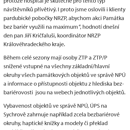
protože hospitál je skutečně pro tento typ
návštěvníků přívětivý. I proto jsme oslovili i klienty
pardubické pobočky NRZP, abychom akci Památka
bez bariér využili na maximum “, hodnotí dnešní
den pan Jiří Kričfaluši, koordinátor NRZP
Královéhradeckého kraje.
Během celé sezony mají osoby ZTP a ZTP/P
snížené vstupné na všechny základní/hlavní
okruhy všech památkových objektů ve správě NPÚ
a informace o přístupnosti objektu z hlediska bez-
bariérovosti jsou na webech jednotlivých objektů.
Vybavenost objektů ve správě NPÚ, ÚPS na
Sychrově zahrnuje například zcela bezbariérové
okruhy, haptické knížky a modely či překlad