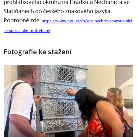
prohlídkového okruhu na Hrádku u Nechanic a ve
Slatiňanech do českého znakového jazyka.
Podrobně zde
:
https://www.npu.cz/cs/ups-sychrov/navstevnici-
se-specialnimi-potrebami
Fotografie ke stažení