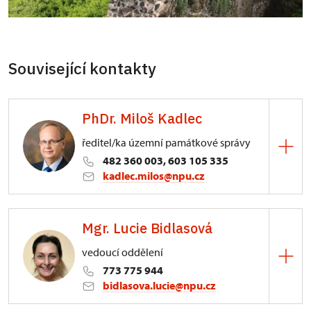
Související kontakty
PhDr. Miloš Kadlec
ředitel/ka územní památkové správy
482 360 003, 603 105 335
kadlec.milos@npu.cz
ÚPS na Sychrově
Mgr. Lucie Bidlasová
3/, Sychrov 3
vedoucí oddělení
773 775 944
bidlasova.lucie@npu.cz