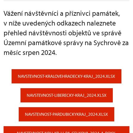
Vážení návštěvníci a příznivci památek,
v níže uvedených odkazech naleznete
přehled návštěvnosti objektů ve správě
Územní památkové správy na Sychrově za
měsíc srpen 2024.
NAVSTEVNOST-KRALOVEHRADECKY-KRAJ_2024.XLSX
NAVSTEVNOST-LIBERECKY-KRAJ_2024.XLSX
NAVSTEVNOST-PARDUBICKYKRAJ_2024.XLSX