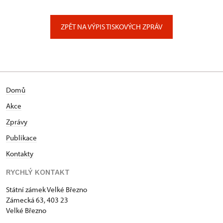
ÚPS na Sychrově
Zámecký park 1/, Slatiňany
ZPĚT NA VÝPIS TISKOVÝCH ZPRÁV
Domů
Akce
Zprávy
Publikace
Kontakty
RYCHLÝ KONTAKT
Státní zámek Velké Březno
Zámecká 63, 403 23
Velké Březno