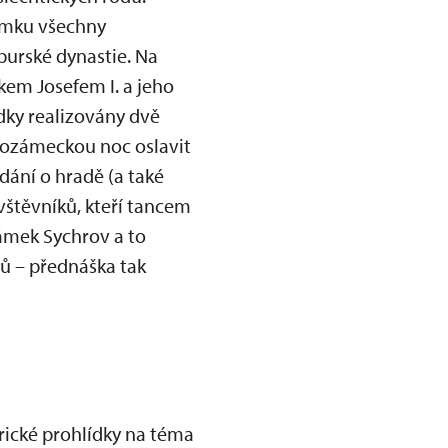
ámku všechny
urské dynastie. Na
em Josefem I. a jeho
dky realizovány dvě
dozámeckou noc oslavit
ídání o hradě (a také
vštěvníků, kteří tancem
zámek Sychrov a to
tů – přednáška tak
rické prohlídky na téma