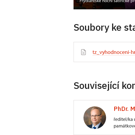
dozámecké noci
Frýdlantské noční satirické p
Soubory ke st
tz_vyhodnoceni-h
Související ko
PhDr. M
ředitel/ka
památkové