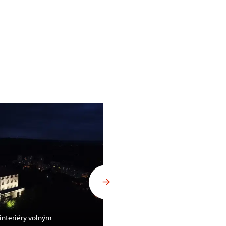
interiéry volným
Noční hrad Litice přilákal bez