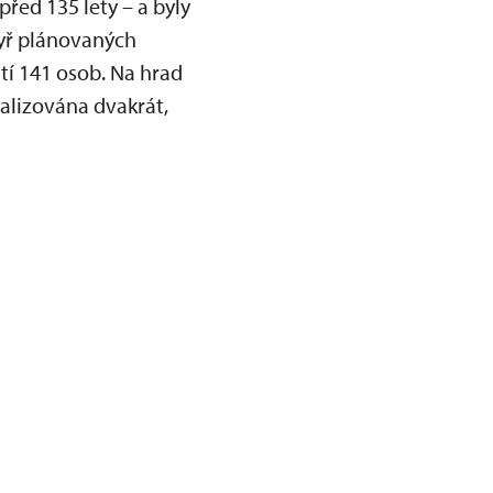
před 135 lety – a byly
yř plánovaných
í 141 osob. Na hrad
ealizována dvakrát,