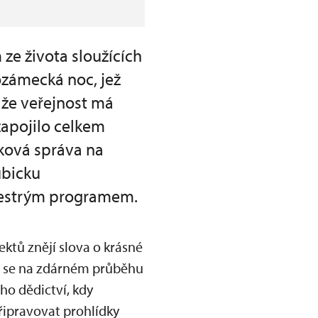
ze života sloužících
ozámecká noc, jež
, že veřejnost má
zapojilo celkem
tková správa na
ubicku
 pestrým programem.
ktů znějí slova o krásné
ří se na zdárném průběhu
ho dědictví, kdy
řipravovat prohlídky