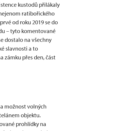
stence kustodů přilákaly
 nejenom ratibořického
oprvé od roku 2019 se do
ůdu – tyto komentované
 se dostalo na všechny
 slavnosti a to
a zámku přes den, část
la možnost volných
telánem objektu.
ované prohlídky na