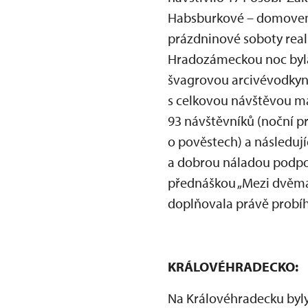
Habsburkové – domovem 
prázdninové soboty real
Hradozámeckou noc byla 
švagrovou arcivévodkyní
s celkovou návštěvou m
93 návštěvníků (noční pro
o pověstech) a následují
a dobrou náladou podpoři
přednáškou „Mezi dvěma l
doplňovala právě probíhaj
KRÁLOVÉHRADECKO:
Na Královéhradecku byly