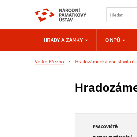
HRADY A ZÁMKY
O NPÚ
Velké Březno
Hradozámecká noc slavila ú
Hradozámec
PRACOVIŠTĚ: