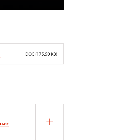
návštěvníků
DOC (175,50 KB)
u.cz