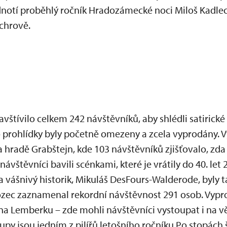
dnotí proběhlý ročník Hradozámecké noci Miloš Kadlec
chrově.
vštívilo celkem 242 návštěvníků, aby shlédli satirické
to prohlídky byly početně omezeny a zcela vyprodány. 
a hradě Grabštejn, kde 103 návštěvníků zjišťovalo, zda
vštěvníci bavili scénkami, které je vrátily do 40. let 
 a vášnivý historik, Mikuláš DesFours-Walderode, byly 
ec zaznamenal rekordní návštěvnost 291 osob. Vyprod
a Lemberku – zde mohli návštěvníci vystoupat i na v
upy jsou jedním z pilířů letošního ročníku Po stopách 