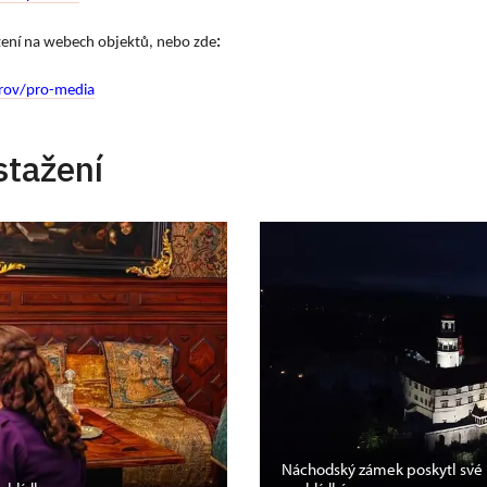
ažení na webech objektů, nebo zde
:
rov/pro-media
stažení
Náchodský zámek poskytl své 