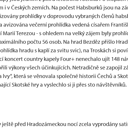
i v Českých zemích. Na počest Habsburků jsou na z
izovány prohlídky v doprovodu vybraných členů habsb
avizována večerní prohlídka vedená císařem Františk
 Marií Terezou - s ohledem na velký zájem byly prohlí
aximálního počtu 56 osob. Na hrad Bezděz přišlo Hra
hlídka hradu s kaplí za svitu svic), na Troskách si pov
cí koncert country kapely Four+ nenechalo ujít 148 ná
li výkony všech účinkujících. Netradičně se zapojil 
vy“, která se věnovala společné historii Čechů a Sko
ící Skotské hry a vyslechlo si ji přes sto návštěvníků.
 ještě před Hradozámeckou nocí zcela vyprodány sati