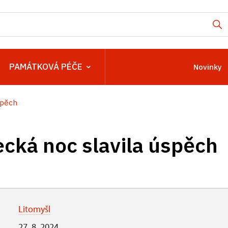
PAMÁTKOVÁ PÉČE
Novinky
spěch
ká noc slavila úspěch
Litomyšl
27. 8. 2024