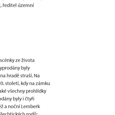
, ředitel územní
 scénky ze života
Vyprodány byly
 na hradě straší. Na
20. století, kdy na zámku
také všechny prohlídky
ány byly i čtyři
ěž a noční Lemberk
šlechtických rodů: