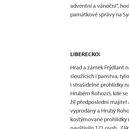
adventní a vánoční“, ho
památkové správy na Sy
LIBERECKO:
Hrad a zámek Frýdlant na
sloužících i panstva, ty
i strašidelné prohlídky n
Hrubém Rohozci, kde se ná
žil předposlední majitel
vyprodány a Hrubý Rohoz
kostýmované prohlídky n
navštívilo 171 osob. Zák