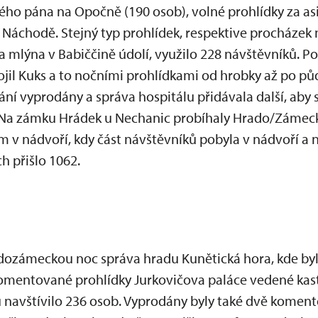
ho pána na Opočně (190 osob), volné prohlídky za asi
Náchodě. Stejný typ prohlídek, respektive procházek
 mlýna v Babiččině údolí, využilo 228 návštěvníků. P
il Kuks a to nočními prohlídkami od hrobky až po p
ání vyprodány a správa hospitálu přidávala další, aby
. Na zámku Hrádek u Nechanic probíhaly Hrado/Zámecké
v nádvoří, kdy část návštěvníků pobyla v nádvoří a n
h přišlo 1062.
adozámeckou noc správa hradu Kunětická hora, kde by
komentované prohlídky Jurkovičova paláce vedené kas
navštívilo 236 osob. Vyprodány byly také dvě koment