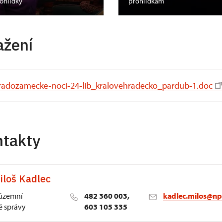
rohlídky
prohlídkám
ažení
radozamecke-noci-24-lib_kralovehradecko_pardub-1.doc
ntakty
iloš Kadlec
 územní
482 360 003,
kadlec.milos@np
 správy
603 105 335