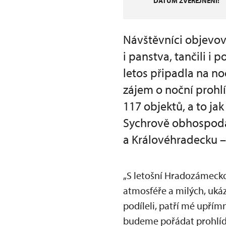
DATUM ZVEŘEJNĚNÍ:
Návštěvníci objevov
i panstva, tančili i
letos připadla na no
zájem o noční prohl
117 objektů, a to ja
Sychrově obhospoda
a Královéhradecku –
„S letošní Hradozámecko
atmosféře a milých, uká
podíleli, patří mé upřím
budeme pořádat prohlídk