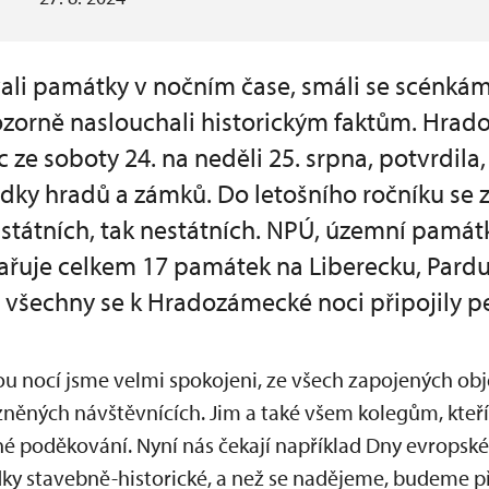
ali památky v nočním čase, smáli se scénkám 
 pozorně naslouchali historickým faktům. Hrad
c ze soboty 24. na neděli 25. srpna, potvrdila
ídky hradů a zámků. Do letošního ročníku se 
k státních, tak nestátních. NPÚ, územní pamá
řuje celkem 17 památek na Liberecku, Pard
 všechny se k Hradozámecké noci připojily
u nocí jsme velmi spokojeni, ze všech zapojených obje
zněných návštěvnících. Jim a také všem kolegům, kte
né poděkování. Nyní nás čekají například Dny evropské
y stavebně-historické, a než se nadějeme, budeme p