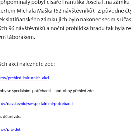
 připomínaly pobyt císaře Františka Josefa I. na zámku 
certem Michala Maška (52 návštěvníků). Z původně čt
 slatiňanského zámku jich bylo nakonec sedm s účast
ých 96 návštěvníků a noční prohlídka hradu tak byla r
ným táborákem.
ch akcí naleznete zde:
ov/prehled-kulturnich-akci
soby se speciálními potřebami – podrobný přehled zde:
ov/navstevnici-se-specialnimi-potrebami
s dětmi zde:
rov/pro-deti