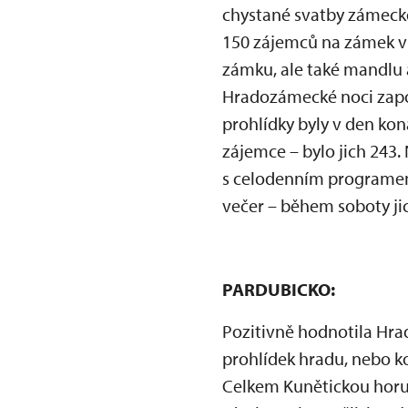
chystané svatby zámecké
150 zájemců na zámek v 
zámku, ale také mandlu a
Hradozámecké noci zapoj
prohlídky byly v den kon
zájemce – bylo jich 243
s celodenním programem 
večer – během soboty jic
PARDUBICKO:
Pozitivně hodnotila Hr
prohlídek hradu, nebo 
Celkem Kunětickou horu 