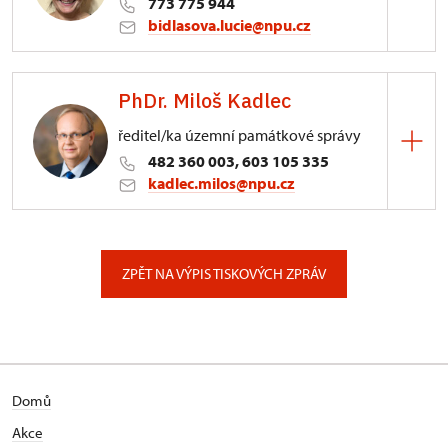
773 775 944
bidlasova.lucie@npu.cz
ÚPS na Sychrově
PhDr. Miloš Kadlec
Zámecký park 1/, Slatiňany
ředitel/ka územní památkové správy
482 360 003, 603 105 335
kadlec.milos@npu.cz
ÚPS na Sychrově
3/, Sychrov 3
ZPĚT NA VÝPIS TISKOVÝCH ZPRÁV
Domů
Akce