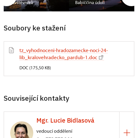
návštěvníků
Babiččina údolí
Soubory ke stažení
tz_vyhodnoceni-hradozamecke-noci-24-
lib_kralovehradecko_pardub-1.doc
DOC (175,50 KB)
Související kontakty
Mgr. Lucie Bidlasová
vedoucí oddělení