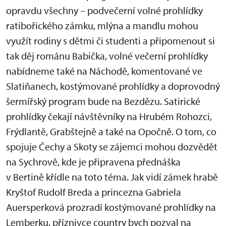
opravdu všechny – podvečerní volné prohlídky
ratibořického zámku, mlýna a mandlu mohou
využít rodiny s dětmi či studenti a připomenout si
tak děj románu Babička, volné večerní prohlídky
nabídneme také na Náchodě, komentované ve
Slatiňanech, kostýmované prohlídky a doprovodný
šermířský program bude na Bezdězu. Satirické
prohlídky čekají návštěvníky na Hrubém Rohozci,
Frýdlantě, Grabštejně a také na Opočně. O tom, co
spojuje Čechy a Skoty se zájemci mohou dozvědět
na Sychrově, kde je připravena přednáška
v Bertině křídle na toto téma. Jak vidí zámek hrabě
Kryštof Rudolf Breda a princezna Gabriela
Auersperková prozradí kostýmované prohlídky na
Lemberku, příznivce country bych pozval na