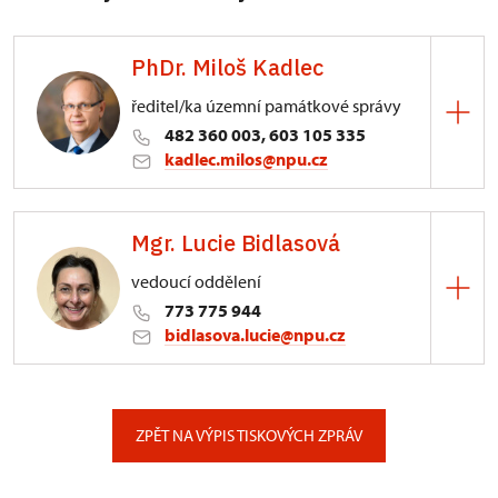
PhDr. Miloš Kadlec
ředitel/ka územní památkové správy
482 360 003, 603 105 335
kadlec.milos@npu.cz
ÚPS na Sychrově
Mgr. Lucie Bidlasová
3/, Sychrov 3
vedoucí oddělení
773 775 944
bidlasova.lucie@npu.cz
ÚPS na Sychrově
Zámecký park 1/, Slatiňany
ZPĚT NA VÝPIS TISKOVÝCH ZPRÁV