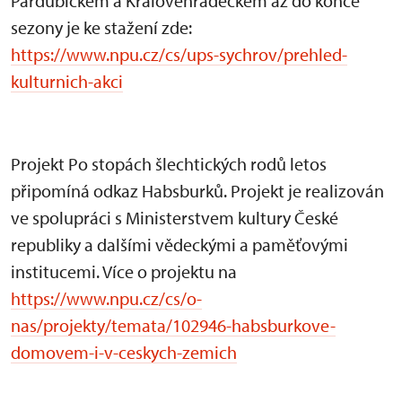
Pardubickém a Královéhradeckém až do konce
sezony je ke stažení zde:
https://www.npu.cz/cs/ups-sychrov/prehled-
kulturnich-akci
Projekt Po stopách šlechtických rodů letos
připomíná odkaz Habsburků. Projekt je realizován
ve spolupráci s Ministerstvem kultury České
republiky a dalšími vědeckými a paměťovými
institucemi. Více o projektu na
https://www.npu.cz/cs/o-
nas/projekty/temata/102946-habsburkove-
domovem-i-v-ceskych-zemich