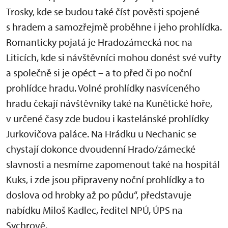
Trosky, kde se budou také číst pověsti spojené
s hradem a samozřejmě proběhne i jeho prohlídka.
Romanticky pojatá je Hradozámecká noc na
Liticích, kde si návštěvníci mohou donést své vuřty
a společně si je opéct – a to před či po noční
prohlídce hradu. Volné prohlídky nasvíceného
hradu čekají návštěvníky také na Kunětické hoře,
v určené časy zde budou i kastelánské prohlídky
Jurkovičova paláce. Na Hrádku u Nechanic se
chystají dokonce dvoudenní Hrado/zámecké
slavnosti a nesmíme zapomenout také na hospitál
Kuks, i zde jsou připraveny noční prohlídky a to
doslova od hrobky až po půdu“, představuje
nabídku Miloš Kadlec, ředitel NPÚ, ÚPS na
Sychrově.