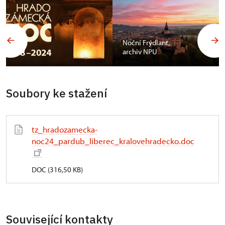
Noční Frýdlant,
archiv NPU
Soubory ke stažení
tz_hradozamecka-
noc24_pardub_liberec_kralovehradecko.doc
DOC (316,50 KB)
Související kontakty