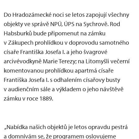
Do Hradozámecké noci se letos zapojují všechny
objekty ve správě NPÚ, ÚPS na Sychrově. Rod
Habsburků bude připomenut na zámku
v Zákupech prohlídkou v doprovodu samotného
císaře Františka Josefa I. a jeho švagrové
arcivévodkyně Marie Terezy; na Litomyšli večerní
komentovanou prohlídkou apartmá císaře
Františka Josefa I. s odhalením císařovy busty
v audienčním sále a výkladem o jeho návštěvě
zámku v roce 1889.
„Nabídka našich objektů je letos opravdu pestrá
a domnívám se, že programem oslovujeme