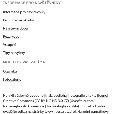
INFORMACE PRO NÁVŠTĚVNÍKY
Informace pro návštěvníky
Prohlídkové okruhy
Návštěvní doba
Rezervace
Vstupné
Tipy na výlety
MOHLO BY VÁS ZAJÍMAT
O zámku
Fotogalerie
Není-li výslovně uvedeno jinak, podléhají fotografie a texty
licenci
Creative Commons
(CC BY-NC-ND 3.0 CZ) (Uveďte autora |
Neužívejte dílo komerčně | Nezasahujte do díla). Při užití obsahu
uvádějte odkaz na stránky www.npu.cz a „zdroj: Národní památkový